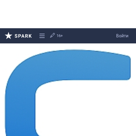
16+
Войти