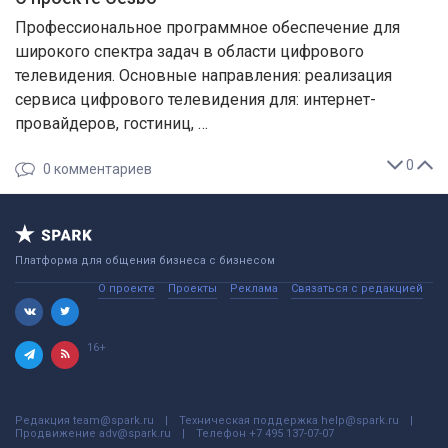
Профессиональное программное обеспечение для
широкого спектра задач в области цифрового
телевидения. Основные направления: реализация
сервиса цифрового телевидения для: интернет-
провайдеров, гостиниц, …
0
0
комментариев
Платформа для общения бизнеса с бизнесом
О проекте
Проекты
Реклама
Связаться с редакцией
16+
Редакция
team@spark.ru
Техническая поддержка
help@spark.ru
Продвижение
adv@spark.ru
Телефон
+7 495 137-07-07