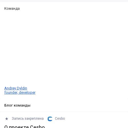
Команда
Andrey Dyldin
founder, developer
Блог команды
Запись закреплена
Cesbo
О проекте Cesbo