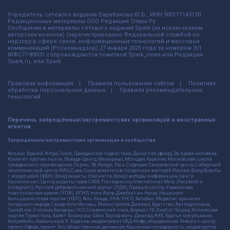
Учредитель сетевого издания Барабанова.Ю.Б., ИНН 500111143150
Редакционные материалы ООО Редакция Спарк Ру
Сообщения и материалы сетевого издания Spark (за исключением
авторских колонок) (зарегистрировано Федеральной службой по
надзору в сфере связи, информационных технологий и массовых
коммуникаций (Роскомнадзор) 27 января 2025 года за номером ЭЛ
№ФС77-89031 сопровождаются пометкой Spark_news или Редакция
Spark.ru, или Spark.
Правовая информация
Правила пользования сайтом
Политика
обработки персональных данных
Правила рекомендательных
технологий
Перечень запрещённых/экстремистских организаций и иностранных
агентов
Запрещённые/экстремистские организации и сообщества
Альянс Врачей, Агора, Голос, Гражданское содействие, Династия (фонд), За права человека,
Комитет против пыток, Левада-Центр, Мемориал, Молодая Карелия, Московская школа
гражданского просвещения, Пермь-36, Ракурс, Русь Сидящая, Сахаровский центр, Сибирский
экологический центр, ИАЦ Сова, Союз комитетов солдатских матерей России, Фонд борьбы
с коррупцией (ФБК), Фонд защиты гласности, Фонд свободы информации, Центр
Насилию.нет, Центр защиты прав СМИ, Transparency International, Meta (Facebook и
Instagram), Русский добровольческий корпус (РДК), Правый сектор, Украинская
повстанческая армия (УПА), ИГИЛ, полк Азов, Джебхат ан-Нусра, Национал-
Большевистская партия (НБП), Аль-Каида, УНА-УНСО, Талибан, Меджлис крымско-
татарского народа, Свидетели Иеговы, Мизантропик Дивижн, Братство, Артподготовка,
Тризуб им. Степана Бандеры, НСО, Славянский союз, Формат-18, Хизб ут-Тахрир, Исламская
партия Туркестана, Хайят Тахрир аш-Шам, Таухид валь-Джихад, АУЕ, Братья мусульмане,
Колумбайн, Навальный, К. Буданов, медиапроект ОВД-Инфо, объединение Револьт-центр,
проект Сфера, проект Эхо, общественное движение Крымская солидарность, медиагруппа