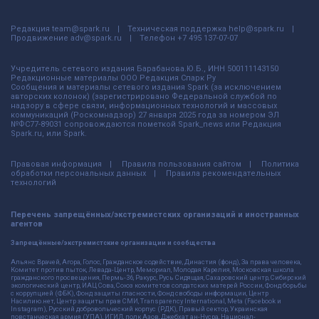
Редакция
team@spark.ru
Техническая поддержка
help@spark.ru
Продвижение
adv@spark.ru
Телефон
+7 495 137-07-07
Учредитель сетевого издания Барабанова.Ю.Б., ИНН 500111143150
Редакционные материалы ООО Редакция Спарк Ру
Сообщения и материалы сетевого издания Spark (за исключением
авторских колонок) (зарегистрировано Федеральной службой по
надзору в сфере связи, информационных технологий и массовых
коммуникаций (Роскомнадзор) 27 января 2025 года за номером ЭЛ
№ФС77-89031 сопровождаются пометкой Spark_news или Редакция
Spark.ru, или Spark.
Правовая информация
Правила пользования сайтом
Политика
обработки персональных данных
Правила рекомендательных
технологий
Перечень запрещённых/экстремистских организаций и иностранных
агентов
Запрещённые/экстремистские организации и сообщества
Альянс Врачей, Агора, Голос, Гражданское содействие, Династия (фонд), За права человека,
Комитет против пыток, Левада-Центр, Мемориал, Молодая Карелия, Московская школа
гражданского просвещения, Пермь-36, Ракурс, Русь Сидящая, Сахаровский центр, Сибирский
экологический центр, ИАЦ Сова, Союз комитетов солдатских матерей России, Фонд борьбы
с коррупцией (ФБК), Фонд защиты гласности, Фонд свободы информации, Центр
Насилию.нет, Центр защиты прав СМИ, Transparency International, Meta (Facebook и
Instagram), Русский добровольческий корпус (РДК), Правый сектор, Украинская
повстанческая армия (УПА), ИГИЛ, полк Азов, Джебхат ан-Нусра, Национал-