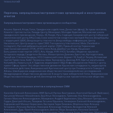
технологий
Перечень запрещённых/экстремистских организаций и иностранных
агентов
Запрещённые/экстремистские организации и сообщества
Альянс Врачей, Агора, Голос, Гражданское содействие, Династия (фонд), За права человека,
Комитет против пыток, Левада-Центр, Мемориал, Молодая Карелия, Московская школа
гражданского просвещения, Пермь-36, Ракурс, Русь Сидящая, Сахаровский центр, Сибирский
экологический центр, ИАЦ Сова, Союз комитетов солдатских матерей России, Фонд борьбы
с коррупцией (ФБК), Фонд защиты гласности, Фонд свободы информации, Центр
Насилию.нет, Центр защиты прав СМИ, Transparency International, Meta (Facebook и
Instagram), Русский добровольческий корпус (РДК), Правый сектор, Украинская
повстанческая армия (УПА), ИГИЛ, полк Азов, Джебхат ан-Нусра, Национал-
Большевистская партия (НБП), Аль-Каида, УНА-УНСО, Талибан, Меджлис крымско-
татарского народа, Свидетели Иеговы, Мизантропик Дивижн, Братство, Артподготовка,
Тризуб им. Степана Бандеры, НСО, Славянский союз, Формат-18, Хизб ут-Тахрир, Исламская
партия Туркестана, Хайят Тахрир аш-Шам, Таухид валь-Джихад, АУЕ, Братья мусульмане,
Колумбайн, Навальный, К. Буданов, медиапроект ОВД-Инфо, объединение Револьт-центр,
проект Сфера, проект Эхо, общественное движение Крымская солидарность, медиагруппа
Автономное действие, Американский Арктический центр при Университете Северной
Айовы, Швейцарское академическое общество восточноевропейских исследований,
Международное общественное движение В защиту прав избирателей Голос, Американское
Общество евангелизации детей, Финляндское Карельское просветительское общество.
Перечень иностранных агентов и запрещённых СМИ
Киселёв Евгений Алекссевич, WWF, Белый Руслан Викторович, Анатолий Белый (Вайсман),
Касьянов Михаил Михайлович, Бер Илья Леонидович, Троянова Яна Александровна,
Галкин Максим Александрович, Макаревич Андрей Вадимович, Шац Михаил Григорьевич,
Гордон Дмитрий Ильич, Лазарева Татьяна Юрьевна, Чичваркин Евгений Александрович,
Ходорковский Михаил Борисович, Каспаров Гарри Кимович, Моргенштерн Алишер
Тагирович (Алишер Валеев), Невзоров Александр Глебович, Венедиктов Алексей
Алексеевич, Дудь Юрий Александрович, Фейгин Марк Захарович, Киселев Евгений
Алексеевич, Шендерович Виктор Анатольевич, Гребенщиков Борис Борисович, Максакова-