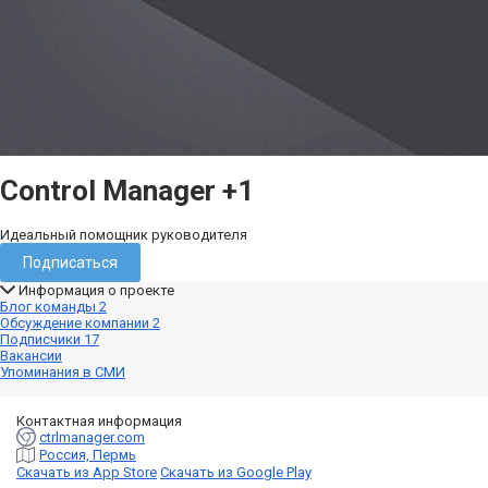
Control Manager
+1
Идеальный помощник руководителя
Подписаться
Информация о проекте
Блог команды
2
Обсуждение компании
2
Подписчики
17
Вакансии
Упоминания в СМИ
Контактная информация
ctrlmanager.com
Россия, Пермь
Скачать из App Store
Скачать из Google Play