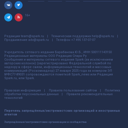
16+
Редакция
team@spark.ru
Техническая поддержка
help@spark.ru
Продвижение
adv@spark.ru
Телефон
+7 495 137-07-07
Учредитель сетевого издания Барабанова.Ю.Б., ИНН 500111143150
Редакционные материалы ООО Редакция Спарк Ру
Сообщения и материалы сетевого издания Spark (за исключением
авторских колонок) (зарегистрировано Федеральной службой по
надзору в сфере связи, информационных технологий и массовых
коммуникаций (Роскомнадзор) 27 января 2025 года за номером ЭЛ
№ФС77-89031 сопровождаются пометкой Spark_news или Редакция
Spark.ru, или Spark.
Правовая информация
Правила пользования сайтом
Политика
обработки персональных данных
Правила рекомендательных
технологий
Перечень запрещённых/экстремистских организаций и иностранных
агентов
Запрещённые/экстремистские организации и сообщества