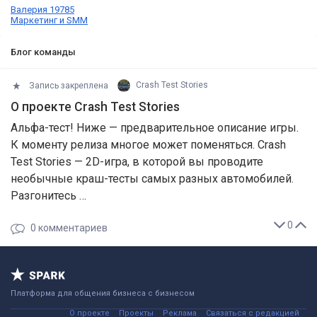
Валерия 19785
Маркетинг и SMM
Блог команды
Запись закреплена
Crash Test Stories
О проекте Crash Test Stories
Альфа-тест! Ниже — предварительное описание игры.
К моменту релиза многое может поменяться. Crash
Test Stories — 2D-игра, в которой вы проводите
необычные краш-тесты самых разных автомобилей.
Разгонитесь …
0
0
комментариев
Платформа для общения бизнеса с бизнесом
О проекте
Проекты
Реклама
Связаться с редакцией