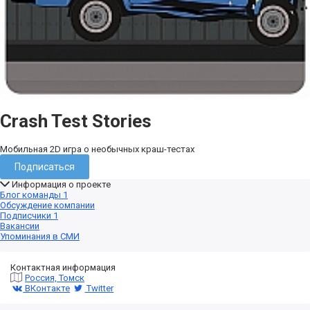
Crash Test Stories
Мобильная 2D игра о необычных краш-тестах
Подписаться
Информация о проекте
Блог команды
1
Обсуждение компании
Подписчики
1
Вакансии
Упоминания в СМИ
Контактная информация
Россия, Томск
ВКонтакте
Twitter