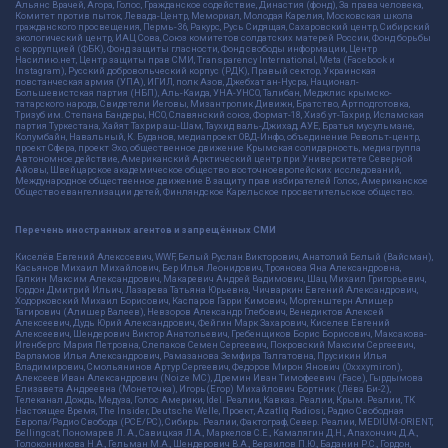
Альянс Врачей, Агора, Голос, Гражданское содействие, Династия (фонд), За права человека,
Комитет против пыток, Левада-Центр, Мемориал, Молодая Карелия, Московская школа
гражданского просвещения, Пермь-36, Ракурс, Русь Сидящая, Сахаровский центр, Сибирский
экологический центр, ИАЦ Сова, Союз комитетов солдатских матерей России, Фонд борьбы
с коррупцией (ФБК), Фонд защиты гласности, Фонд свободы информации, Центр
Насилию.нет, Центр защиты прав СМИ, Transparency International, Meta (Facebook и
Instagram), Русский добровольческий корпус (РДК), Правый сектор, Украинская
повстанческая армия (УПА), ИГИЛ, полк Азов, Джебхат ан-Нусра, Национал-
Большевистская партия (НБП), Аль-Каида, УНА-УНСО, Талибан, Меджлис крымско-
татарского народа, Свидетели Иеговы, Мизантропик Дивижн, Братство, Артподготовка,
Тризуб им. Степана Бандеры, НСО, Славянский союз, Формат-18, Хизб ут-Тахрир, Исламская
партия Туркестана, Хайят Тахрир аш-Шам, Таухид валь-Джихад, АУЕ, Братья мусульмане,
Колумбайн, Навальный, К. Буданов, медиапроект ОВД-Инфо, объединение Револьт-центр,
проект Сфера, проект Эхо, общественное движение Крымская солидарность, медиагруппа
Автономное действие, Американский Арктический центр при Университете Северной
Айовы, Швейцарское академическое общество восточноевропейских исследований,
Международное общественное движение В защиту прав избирателей Голос, Американское
Общество евангелизации детей, Финляндское Карельское просветительское общество.
Перечень иностранных агентов и запрещённых СМИ
Киселёв Евгений Алекссевич, WWF, Белый Руслан Викторович, Анатолий Белый (Вайсман),
Касьянов Михаил Михайлович, Бер Илья Леонидович, Троянова Яна Александровна,
Галкин Максим Александрович, Макаревич Андрей Вадимович, Шац Михаил Григорьевич,
Гордон Дмитрий Ильич, Лазарева Татьяна Юрьевна, Чичваркин Евгений Александрович,
Ходорковский Михаил Борисович, Каспаров Гарри Кимович, Моргенштерн Алишер
Тагирович (Алишер Валеев), Невзоров Александр Глебович, Венедиктов Алексей
Алексеевич, Дудь Юрий Александрович, Фейгин Марк Захарович, Киселев Евгений
Алексеевич, Шендерович Виктор Анатольевич, Гребенщиков Борис Борисович, Максакова-
Игенбергс Мария Петровна, Слепаков Семен Сергеевич, Покровский Максим Сергеевич,
Варламов Илья Александрович, Рамазанова Земфира Талгатовна, Прусикин Илья
Владимирович, Смольянинов Артур Сергеевич, Федоров Мирон Янович (Oxxxymiron),
Алексеев Иван Александрович (Noize MC), Дремин Иван Тимофеевич (Face), Гырдымова
Елизавета Андреевна (Монеточка), Игорь(Егор) Михайлович Бортник (Лёва Би-2),
Телеканал Дождь, Медуза, Голос Америки, Idel. Реалии, Кавказ. Реалии, Крым. Реалии, ТК
Настоящее Время, The Insider, Deutsche Welle, Проект, Azatliq Radiosi, Радио Свободная
Европа/Радио Свобода (PCE/PC), Сибирь. Реалии, Фактограф, Север. Реалии, MEDIUM-ORIENT,
Bellingcat, Пономарев Л. А., Савицкая Л.А., Маркелов С.Е., Камалягин Д.Н., Апахончич Д.А.,
Толоконникова Н.А., Гельман М.А., Шендерович В.А., Верзилов П.Ю., Баданин Р.С., Гордон,