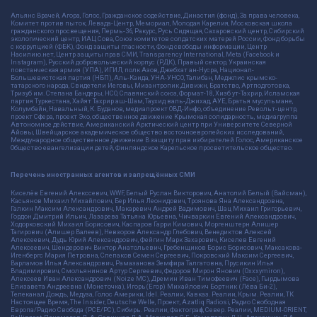
Альянс Врачей, Агора, Голос, Гражданское содействие, Династия (фонд), За права человека,
Комитет против пыток, Левада-Центр, Мемориал, Молодая Карелия, Московская школа
гражданского просвещения, Пермь-36, Ракурс, Русь Сидящая, Сахаровский центр, Сибирский
экологический центр, ИАЦ Сова, Союз комитетов солдатских матерей России, Фонд борьбы
с коррупцией (ФБК), Фонд защиты гласности, Фонд свободы информации, Центр
Насилию.нет, Центр защиты прав СМИ, Transparency International, Meta (Facebook и
Instagram), Русский добровольческий корпус (РДК), Правый сектор, Украинская
повстанческая армия (УПА), ИГИЛ, полк Азов, Джебхат ан-Нусра, Национал-
Большевистская партия (НБП), Аль-Каида, УНА-УНСО, Талибан, Меджлис крымско-
татарского народа, Свидетели Иеговы, Мизантропик Дивижн, Братство, Артподготовка,
Тризуб им. Степана Бандеры, НСО, Славянский союз, Формат-18, Хизб ут-Тахрир, Исламская
партия Туркестана, Хайят Тахрир аш-Шам, Таухид валь-Джихад, АУЕ, Братья мусульмане,
Колумбайн, Навальный, К. Буданов, медиапроект ОВД-Инфо, объединение Револьт-центр,
проект Сфера, проект Эхо, общественное движение Крымская солидарность, медиагруппа
Автономное действие, Американский Арктический центр при Университете Северной
Айовы, Швейцарское академическое общество восточноевропейских исследований,
Международное общественное движение В защиту прав избирателей Голос, Американское
Общество евангелизации детей, Финляндское Карельское просветительское общество.
Перечень иностранных агентов и запрещённых СМИ
Киселёв Евгений Алекссевич, WWF, Белый Руслан Викторович, Анатолий Белый (Вайсман),
Касьянов Михаил Михайлович, Бер Илья Леонидович, Троянова Яна Александровна,
Галкин Максим Александрович, Макаревич Андрей Вадимович, Шац Михаил Григорьевич,
Гордон Дмитрий Ильич, Лазарева Татьяна Юрьевна, Чичваркин Евгений Александрович,
Ходорковский Михаил Борисович, Каспаров Гарри Кимович, Моргенштерн Алишер
Тагирович (Алишер Валеев), Невзоров Александр Глебович, Венедиктов Алексей
Алексеевич, Дудь Юрий Александрович, Фейгин Марк Захарович, Киселев Евгений
Алексеевич, Шендерович Виктор Анатольевич, Гребенщиков Борис Борисович, Максакова-
Игенбергс Мария Петровна, Слепаков Семен Сергеевич, Покровский Максим Сергеевич,
Варламов Илья Александрович, Рамазанова Земфира Талгатовна, Прусикин Илья
Владимирович, Смольянинов Артур Сергеевич, Федоров Мирон Янович (Oxxxymiron),
Алексеев Иван Александрович (Noize MC), Дремин Иван Тимофеевич (Face), Гырдымова
Елизавета Андреевна (Монеточка), Игорь(Егор) Михайлович Бортник (Лёва Би-2),
Телеканал Дождь, Медуза, Голос Америки, Idel. Реалии, Кавказ. Реалии, Крым. Реалии, ТК
Настоящее Время, The Insider, Deutsche Welle, Проект, Azatliq Radiosi, Радио Свободная
Европа/Радио Свобода (PCE/PC), Сибирь. Реалии, Фактограф, Север. Реалии, MEDIUM-ORIENT,