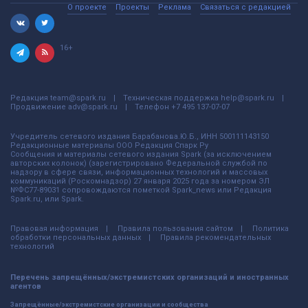
О проекте
Проекты
Реклама
Связаться с редакцией
16+
Редакция
team@spark.ru
Техническая поддержка
help@spark.ru
Продвижение
adv@spark.ru
Телефон
+7 495 137-07-07
Учредитель сетевого издания Барабанова.Ю.Б., ИНН 500111143150
Редакционные материалы ООО Редакция Спарк Ру
Сообщения и материалы сетевого издания Spark (за исключением
авторских колонок) (зарегистрировано Федеральной службой по
надзору в сфере связи, информационных технологий и массовых
коммуникаций (Роскомнадзор) 27 января 2025 года за номером ЭЛ
№ФС77-89031 сопровождаются пометкой Spark_news или Редакция
Spark.ru, или Spark.
Правовая информация
Правила пользования сайтом
Политика
обработки персональных данных
Правила рекомендательных
технологий
Перечень запрещённых/экстремистских организаций и иностранных
агентов
Запрещённые/экстремистские организации и сообщества