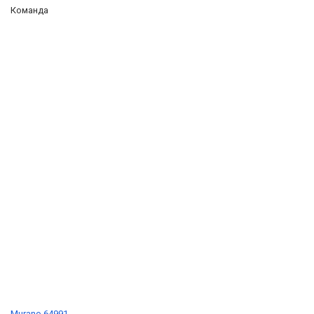
Команда
Murano 64991