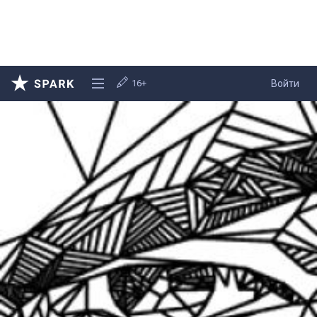
16+
Войти