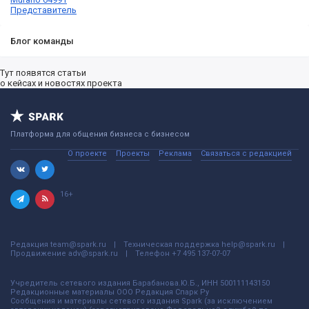
Представитель
Блог команды
Тут появятся статьи
о кейсах и новостях проекта
Платформа для общения бизнеса с бизнесом
О проекте
Проекты
Реклама
Связаться с редакцией
16+
Редакция
team@spark.ru
Техническая поддержка
help@spark.ru
Продвижение
adv@spark.ru
Телефон
+7 495 137-07-07
Учредитель сетевого издания Барабанова.Ю.Б., ИНН 500111143150
Редакционные материалы ООО Редакция Спарк Ру
Сообщения и материалы сетевого издания Spark (за исключением