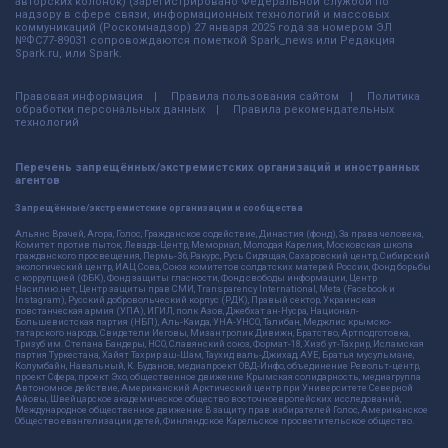
авторских колонок) (зарегистрировано Федеральной службой по
надзору в сфере связи, информационных технологий и массовых
коммуникаций (Роскомнадзор) 27 января 2025 года за номером ЭЛ
№ФС77-89031 сопровождаются пометкой Spark_news или Редакция
Spark.ru, или Spark.
Правовая информация
Правила пользования сайтом
Политика
обработки персональных данных
Правила рекомендательных
технологий
Перечень запрещённых/экстремистских организаций и иностранных
агентов
Запрещённые/экстремистские организации и сообщества
Альянс Врачей, Агора, Голос, Гражданское содействие, Династия (фонд), За права человека,
Комитет против пыток, Левада-Центр, Мемориал, Молодая Карелия, Московская школа
гражданского просвещения, Пермь-36, Ракурс, Русь Сидящая, Сахаровский центр, Сибирский
экологический центр, ИАЦ Сова, Союз комитетов солдатских матерей России, Фонд борьбы
с коррупцией (ФБК), Фонд защиты гласности, Фонд свободы информации, Центр
Насилию.нет, Центр защиты прав СМИ, Transparency International, Meta (Facebook и
Instagram), Русский добровольческий корпус (РДК), Правый сектор, Украинская
повстанческая армия (УПА), ИГИЛ, полк Азов, Джебхат ан-Нусра, Национал-
Большевистская партия (НБП), Аль-Каида, УНА-УНСО, Талибан, Меджлис крымско-
татарского народа, Свидетели Иеговы, Мизантропик Дивижн, Братство, Артподготовка,
Тризуб им. Степана Бандеры, НСО, Славянский союз, Формат-18, Хизб ут-Тахрир, Исламская
партия Туркестана, Хайят Тахрир аш-Шам, Таухид валь-Джихад, АУЕ, Братья мусульмане,
Колумбайн, Навальный, К. Буданов, медиапроект ОВД-Инфо, объединение Револьт-центр,
проект Сфера, проект Эхо, общественное движение Крымская солидарность, медиагруппа
Автономное действие, Американский Арктический центр при Университете Северной
Айовы, Швейцарское академическое общество восточноевропейских исследований,
Международное общественное движение В защиту прав избирателей Голос, Американское
Общество евангелизации детей, Финляндское Карельское просветительское общество.