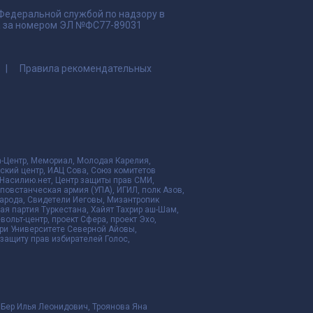
 Федеральной службой по надзору в
да за номером ЭЛ №ФС77-89031
Правила рекомендательных
да-Центр, Мемориал, Молодая Карелия,
ский центр, ИАЦ Сова, Союз комитетов
Насилию.нет, Центр защиты прав СМИ,
я повстанческая армия (УПА), ИГИЛ, полк Азов,
народа, Свидетели Иеговы, Мизантропик
ая партия Туркестана, Хайят Тахрир аш-Шам,
ольт-центр, проект Сфера, проект Эхо,
ри Университете Северной Айовы,
ащиту прав избирателей Голос,
 Бер Илья Леонидович, Троянова Яна