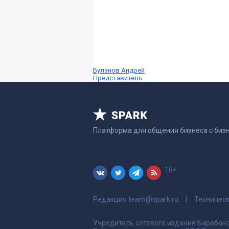
Буланов Андрей
Представитель
Платформа для общения бизнеса с биз
16+
Редакция
team@spark.ru
Техничес
Учредитель сетевого издания Барабано