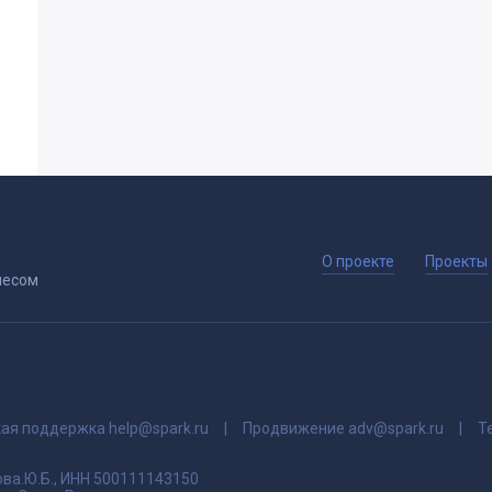
О проекте
Проекты
несом
кая поддержка
help@spark.ru
Продвижение
adv@spark.ru
Т
ва.Ю.Б., ИНН 500111143150