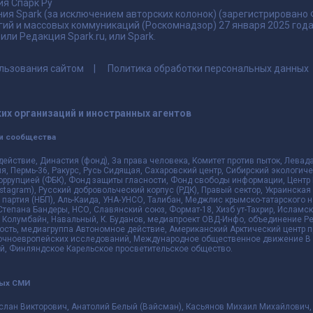
я Спарк Ру
ия Spark (за исключением авторских колонок) (зарегистрировано
гий и массовых коммуникаций (Роскомнадзор) 27 января 2025 го
ли Редакция Spark.ru, или Spark.
льзования сайтом
Политика обработки персональных данных
их организаций и иностранных агентов
и сообщества
действие, Династия (фонд), За права человека, Комитет против пыток, Лева
 Пермь-36, Ракурс, Русь Сидящая, Сахаровский центр, Сибирский экологиче
оррупцией (ФБК), Фонд защиты гласности, Фонд свободы информации, Центр 
 Instagram), Русский добровольческий корпус (РДК), Правый сектор, Украинска
партия (НБП), Аль-Каида, УНА-УНСО, Талибан, Меджлис крымско-татарского 
 Степана Бандеры, НСО, Славянский союз, Формат-18, Хизб ут-Тахрир, Исламск
 Колумбайн, Навальный, К. Буданов, медиапроект ОВД-Инфо, объединение Рев
ть, медиагруппа Автономное действие, Американский Арктический центр п
чноевропейских исследований, Международное общественное движение В з
й, Финляндское Карельское просветительское общество.
ных СМИ
слан Викторович, Анатолий Белый (Вайсман), Касьянов Михаил Михайлович,