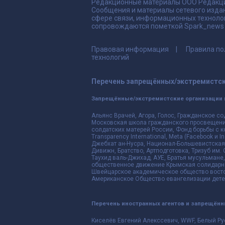
Редакционные материалы ООО Редакци
Сообщения и материалы сетевого издан
сфере связи, информационных техноло
сопровождаются пометкой Spark_news и
Правовая информация
Правила по
технологий
Перечень запрещённых/экстремистск
Запрещённые/экстремистские организации 
Альянс Врачей, Агора, Голос, Гражданское со
Московская школа гражданского просвещения,
солдатских матерей России, Фонд борьбы с к
Transparency International, Meta (Facebook и
Джебхат ан-Нусра, Национал-Большевистская 
Дивижн, Братство, Артподготовка, Тризуб им.
Таухид валь-Джихад, АУЕ, Братья мусульмане,
общественное движение Крымская солидарнос
Швейцарское академическое общество восто
Американское Общество евангелизации дете
Перечень иностранных агентов и запрещён
Киселёв Евгений Алекссевич, WWF, Белый Ру