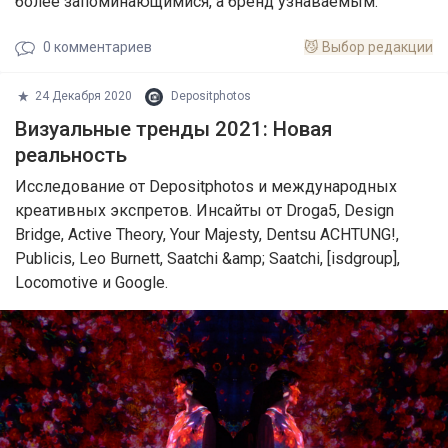
более запоминающимися, а бренд узнаваемым.
0
комментариев
😼
Выбор редакции
24 Декабря 2020
Depositphotos
Визуальные тренды 2021: Новая
реальность
Исследование от Depositphotos и международных
креативных экспретов. Инсайты от Droga5, Design
Bridge, Active Theory, Your Majesty, Dentsu ACHTUNG!,
Publicis, Leo Burnett, Saatchi &amp; Saatchi, [isdgroup],
Locomotive и Google.