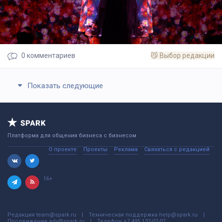
0
комментариев
😼
Выбор редакции
Показать следующие
Платформа для общения бизнеса с бизнесом
О проекте
Проекты
Реклама
Связаться с редакцией
16+
Редакция
team@spark.ru
Техническая поддержка
help@spark.ru
Продвижение
adv@spark.ru
Телефон
+7 495 137-07-07