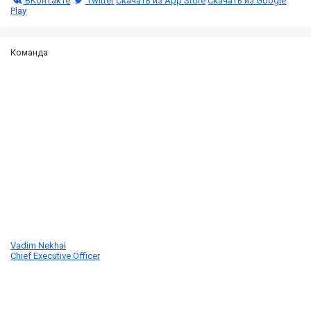
ВКонтакте
Twitter
Скачать из App Store
Скачать из Google
Play
Команда
Vadim Nekhai
Chief Executive Officer