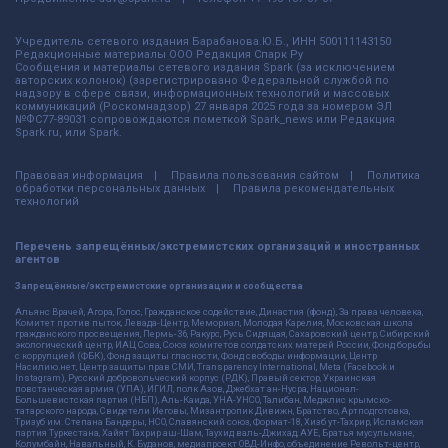
Учредитель сетевого издания Барабанова.Ю.Б., ИНН 500111143150
Редакционные материалы ООО Редакция Спарк Ру
Сообщения и материалы сетевого издания Spark (за исключением
авторских колонок) (зарегистрировано Федеральной службой по
надзору в сфере связи, информационных технологий и массовых
коммуникаций (Роскомнадзор) 27 января 2025 года за номером ЭЛ
№ФС77-89031 сопровождаются пометкой Spark_news или Редакция
Spark.ru, или Spark.
Правовая информация
Правила пользования сайтом
Политика
обработки персональных данных
Правила рекомендательных
технологий
Перечень запрещённых/экстремистских организаций и иностранных
агентов
Запрещённые/экстремистские организации и сообщества
Альянс Врачей, Агора, Голос, Гражданское содействие, Династия (фонд), За права человека,
Комитет против пыток, Левада-Центр, Мемориал, Молодая Карелия, Московская школа
гражданского просвещения, Пермь-36, Ракурс, Русь Сидящая, Сахаровский центр, Сибирский
экологический центр, ИАЦ Сова, Союз комитетов солдатских матерей России, Фонд борьбы
с коррупцией (ФБК), Фонд защиты гласности, Фонд свободы информации, Центр
Насилию.нет, Центр защиты прав СМИ, Transparency International, Meta (Facebook и
Instagram), Русский добровольческий корпус (РДК), Правый сектор, Украинская
повстанческая армия (УПА), ИГИЛ, полк Азов, Джебхат ан-Нусра, Национал-
Большевистская партия (НБП), Аль-Каида, УНА-УНСО, Талибан, Меджлис крымско-
татарского народа, Свидетели Иеговы, Мизантропик Дивижн, Братство, Артподготовка,
Тризуб им. Степана Бандеры, НСО, Славянский союз, Формат-18, Хизб ут-Тахрир, Исламская
партия Туркестана, Хайят Тахрир аш-Шам, Таухид валь-Джихад, АУЕ, Братья мусульмане,
Колумбайн, Навальный, К. Буданов, медиапроект ОВД-Инфо, объединение Револьт-центр,