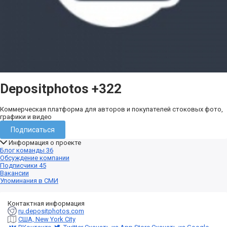
Depositphotos
+322
Коммерческая платформа для авторов и покупателей стоковых фото,
графики и видео
Подписаться
Информация о проекте
Блог команды
36
Обсуждение компании
Подписчики
45
Вакансии
Упоминания в СМИ
Контактная информация
ru.depositphotos.com
США, New York City