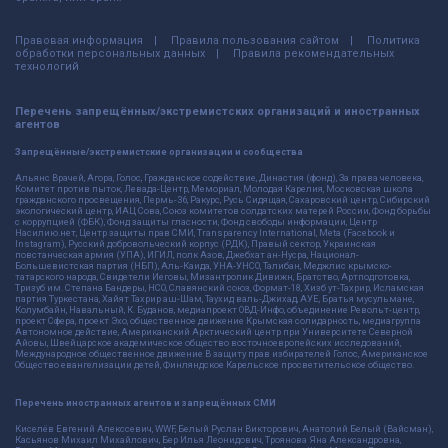
Правовая информация
Правила пользования сайтом
Политика
обработки персональных данных
Правила рекомендательных
технологий
Перечень запрещённых/экстремистских организаций и иностранных
агентов
Запрещённые/экстремистские организации и сообщества
Альянс Врачей, Агора, Голос, Гражданское содействие, Династия (фонд), За права человека,
Комитет против пыток, Левада-Центр, Мемориал, Молодая Карелия, Московская школа
гражданского просвещения, Пермь-36, Ракурс, Русь Сидящая, Сахаровский центр, Сибирский
экологический центр, ИАЦ Сова, Союз комитетов солдатских матерей России, Фонд борьбы
с коррупцией (ФБК), Фонд защиты гласности, Фонд свободы информации, Центр
Насилию.нет, Центр защиты прав СМИ, Transparency International, Meta (Facebook и
Instagram), Русский добровольческий корпус (РДК), Правый сектор, Украинская
повстанческая армия (УПА), ИГИЛ, полк Азов, Джебхат ан-Нусра, Национал-
Большевистская партия (НБП), Аль-Каида, УНА-УНСО, Талибан, Меджлис крымско-
татарского народа, Свидетели Иеговы, Мизантропик Дивижн, Братство, Артподготовка,
Тризуб им. Степана Бандеры, НСО, Славянский союз, Формат-18, Хизб ут-Тахрир, Исламская
партия Туркестана, Хайят Тахрир аш-Шам, Таухид валь-Джихад, АУЕ, Братья мусульмане,
Колумбайн, Навальный, К. Буданов, медиапроект ОВД-Инфо, объединение Револьт-центр,
проект Сфера, проект Эхо, общественное движение Крымская солидарность, медиагруппа
Автономное действие, Американский Арктический центр при Университете Северной
Айовы, Швейцарское академическое общество восточноевропейских исследований,
Международное общественное движение В защиту прав избирателей Голос, Американское
Общество евангелизации детей, Финляндское Карельское просветительское общество.
Перечень иностранных агентов и запрещённых СМИ
Киселёв Евгений Алекссевич, WWF, Белый Руслан Викторович, Анатолий Белый (Вайсман),
Касьянов Михаил Михайлович, Бер Илья Леонидович, Троянова Яна Александровна,