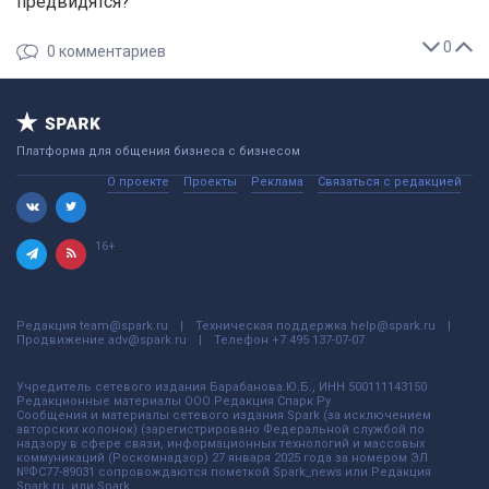
предвидятся?
0
0
комментариев
Платформа для общения бизнеса с бизнесом
О проекте
Проекты
Реклама
Связаться с редакцией
16+
Редакция
team@spark.ru
Техническая поддержка
help@spark.ru
Продвижение
adv@spark.ru
Телефон
+7 495 137-07-07
Учредитель сетевого издания Барабанова.Ю.Б., ИНН 500111143150
Редакционные материалы ООО Редакция Спарк Ру
Сообщения и материалы сетевого издания Spark (за исключением
авторских колонок) (зарегистрировано Федеральной службой по
надзору в сфере связи, информационных технологий и массовых
коммуникаций (Роскомнадзор) 27 января 2025 года за номером ЭЛ
№ФС77-89031 сопровождаются пометкой Spark_news или Редакция
Spark.ru, или Spark.