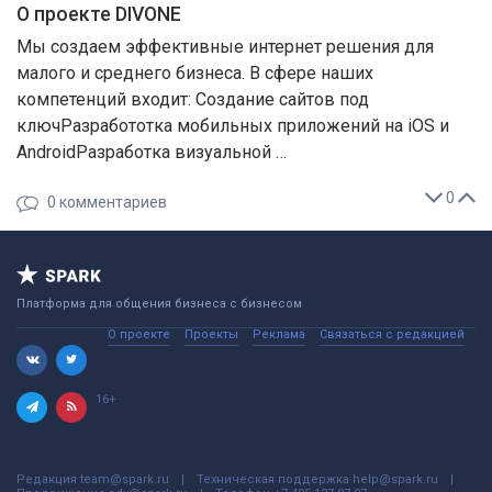
О проекте DIVONE
Мы создаем эффективные интернет решения для
малого и среднего бизнеса. В сфере наших
компетенций входит: Создание сайтов под
ключРазработотка мобильных приложений на iOS и
AndroidРазработка визуальной …
0
0
комментариев
Платформа для общения бизнеса с бизнесом
О проекте
Проекты
Реклама
Связаться с редакцией
16+
Редакция
team@spark.ru
Техническая поддержка
help@spark.ru