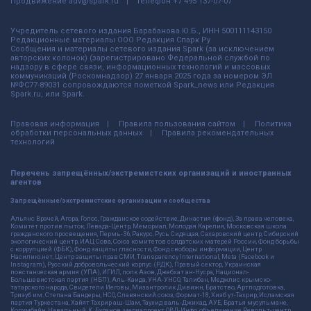
Продвижение
adv@spark.ru
Телефон
+7 495 137-07-07
Учредитель сетевого издания Барабанова.Ю.Б., ИНН 500111143150
Редакционные материалы ООО Редакция Спарк Ру
Сообщения и материалы сетевого издания Spark (за исключением
авторских колонок) (зарегистрировано Федеральной службой по
надзору в сфере связи, информационных технологий и массовых
коммуникаций (Роскомнадзор) 27 января 2025 года за номером ЭЛ
№ФС77-89031 сопровождаются пометкой Spark_news или Редакция
Spark.ru, или Spark.
Правовая информация
Правила пользования сайтом
Политика
обработки персональных данных
Правила рекомендательных
технологий
Перечень запрещённых/экстремистских организаций и иностранных
агентов
Запрещённые/экстремистские организации и сообщества
Альянс Врачей, Агора, Голос, Гражданское содействие, Династия (фонд), За права человека,
Комитет против пыток, Левада-Центр, Мемориал, Молодая Карелия, Московская школа
гражданского просвещения, Пермь-36, Ракурс, Русь Сидящая, Сахаровский центр, Сибирский
экологический центр, ИАЦ Сова, Союз комитетов солдатских матерей России, Фонд борьбы
с коррупцией (ФБК), Фонд защиты гласности, Фонд свободы информации, Центр
Насилию.нет, Центр защиты прав СМИ, Transparency International, Meta (Facebook и
Instagram), Русский добровольческий корпус (РДК), Правый сектор, Украинская
повстанческая армия (УПА), ИГИЛ, полк Азов, Джебхат ан-Нусра, Национал-
Большевистская партия (НБП), Аль-Каида, УНА-УНСО, Талибан, Меджлис крымско-
татарского народа, Свидетели Иеговы, Мизантропик Дивижн, Братство, Артподготовка,
Тризуб им. Степана Бандеры, НСО, Славянский союз, Формат-18, Хизб ут-Тахрир, Исламская
партия Туркестана, Хайят Тахрир аш-Шам, Таухид валь-Джихад, АУЕ, Братья мусульмане,
Колумбайн, Навальный, К. Буданов, медиапроект ОВД-Инфо, объединение Револьт-центр,