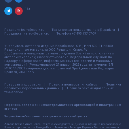
16+
Редакция
team@spark.ru
Техническая поддержка
help@spark.ru
Продвижение
adv@spark.ru
Телефон
+7 495 137-07-07
Учредитель сетевого издания Барабанова.Ю.Б., ИНН 500111143150
Редакционные материалы ООО Редакция Спарк Ру
Сообщения и материалы сетевого издания Spark (за исключением
авторских колонок) (зарегистрировано Федеральной службой по
надзору в сфере связи, информационных технологий и массовых
коммуникаций (Роскомнадзор) 27 января 2025 года за номером ЭЛ
№ФС77-89031 сопровождаются пометкой Spark_news или Редакция
Spark.ru, или Spark.
Правовая информация
Правила пользования сайтом
Политика
обработки персональных данных
Правила рекомендательных
технологий
Перечень запрещённых/экстремистских организаций и иностранных
агентов
Запрещённые/экстремистские организации и сообщества
Альянс Врачей, Агора, Голос, Гражданское содействие, Династия (фонд), За права человека,
Комитет против пыток, Левада-Центр, Мемориал, Молодая Карелия, Московская школа