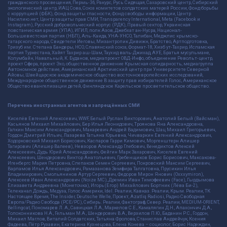
гражданского просвещения, Пермь-36, Ракурс, Русь Сидящая, Сахаровский центр, Сибирский
экологический центр, ИАЦ Сова, Союз комитетов солдатских матерей России, Фонд борьбы
с коррупцией (ФБК), Фонд защиты гласности, Фонд свободы информации, Центр
Насилию.нет, Центр защиты прав СМИ, Transparency International, Meta (Facebook и
Instagram), Русский добровольческий корпус (РДК), Правый сектор, Украинская
повстанческая армия (УПА), ИГИЛ, полк Азов, Джебхат ан-Нусра, Национал-
Большевистская партия (НБП), Аль-Каида, УНА-УНСО, Талибан, Меджлис крымско-
татарского народа, Свидетели Иеговы, Мизантропик Дивижн, Братство, Артподготовка,
Тризуб им. Степана Бандеры, НСО, Славянский союз, Формат-18, Хизб ут-Тахрир, Исламская
партия Туркестана, Хайят Тахрир аш-Шам, Таухид валь-Джихад, АУЕ, Братья мусульмане,
Колумбайн, Навальный, К. Буданов, медиапроект ОВД-Инфо, объединение Револьт-центр,
проект Сфера, проект Эхо, общественное движение Крымская солидарность, медиагруппа
Автономное действие, Американский Арктический центр при Университете Северной
Айовы, Швейцарское академическое общество восточноевропейских исследований,
Международное общественное движение В защиту прав избирателей Голос, Американское
Общество евангелизации детей, Финляндское Карельское просветительское общество.
Перечень иностранных агентов и запрещённых СМИ
Киселёв Евгений Алекссевич, WWF, Белый Руслан Викторович, Анатолий Белый (Вайсман),
Касьянов Михаил Михайлович, Бер Илья Леонидович, Троянова Яна Александровна,
Галкин Максим Александрович, Макаревич Андрей Вадимович, Шац Михаил Григорьевич,
Гордон Дмитрий Ильич, Лазарева Татьяна Юрьевна, Чичваркин Евгений Александрович,
Ходорковский Михаил Борисович, Каспаров Гарри Кимович, Моргенштерн Алишер
Тагирович (Алишер Валеев), Невзоров Александр Глебович, Венедиктов Алексей
Алексеевич, Дудь Юрий Александрович, Фейгин Марк Захарович, Киселев Евгений
Алексеевич, Шендерович Виктор Анатольевич, Гребенщиков Борис Борисович, Максакова-
Игенбергс Мария Петровна, Слепаков Семен Сергеевич, Покровский Максим Сергеевич,
Варламов Илья Александрович, Рамазанова Земфира Талгатовна, Прусикин Илья
Владимирович, Смольянинов Артур Сергеевич, Федоров Мирон Янович (Oxxxymiron),
Алексеев Иван Александрович (Noize MC), Дремин Иван Тимофеевич (Face), Гырдымова
Елизавета Андреевна (Монеточка), Игорь(Егор) Михайлович Бортник (Лёва Би-2),
Телеканал Дождь, Медуза, Голос Америки, Idel. Реалии, Кавказ. Реалии, Крым. Реалии, ТК
Настоящее Время, The Insider, Deutsche Welle, Проект, Azatliq Radiosi, Радио Свободная
Европа/Радио Свобода (PCE/PC), Сибирь. Реалии, Фактограф, Север. Реалии, MEDIUM-ORIENT,
Bellingcat, Пономарев Л. А., Савицкая Л.А., Маркелов С.Е., Камалягин Д.Н., Апахончич Д.А.,
Толоконникова Н.А., Гельман М.А., Шендерович В.А., Верзилов П.Ю., Баданин Р.С., Гордон,
Михаил Маглов, Виталий Солдатских, Татьяна Фролова, Станислав Андрейчук, Ксения
Фадеева, Пётр Рузавин, Екатерина Кузнецова, Елена Конева – социолог, Борис Надеждин,