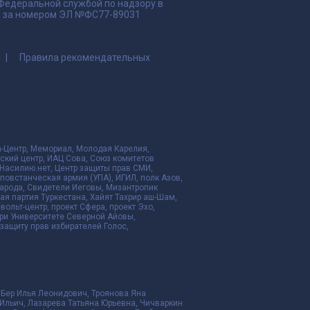
 Федеральной службой по надзору в
да за номером ЭЛ №ФС77-89031
Правила рекомендательных
да-Центр, Мемориал, Молодая Карелия,
ский центр, ИАЦ Сова, Союз комитетов
Насилию.нет, Центр защиты прав СМИ,
я повстанческая армия (УПА), ИГИЛ, полк Азов,
народа, Свидетели Иеговы, Мизантропик
ая партия Туркестана, Хайят Тахрир аш-Шам,
ольт-центр, проект Сфера, проект Эхо,
ри Университете Северной Айовы,
ащиту прав избирателей Голос,
 Бер Илья Леонидович, Троянова Яна
Ильич, Лазарева Татьяна Юрьевна, Чичваркин