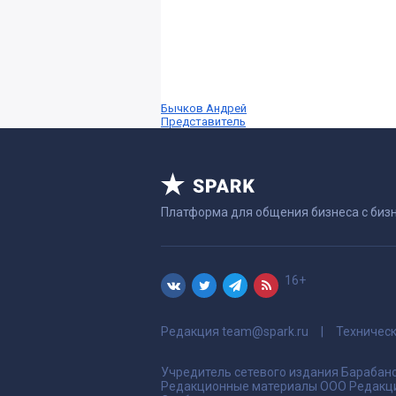
Бычков Андрей
Представитель
Платформа для общения бизнеса с биз
16+
Редакция
team@spark.ru
Техничес
Учредитель сетевого издания Барабано
Редакционные материалы ООО Редакци