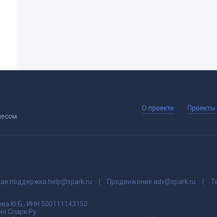
О проекте
Проекты
несом
кая поддержка
help@spark.ru
Продвижение
adv@spark.ru
Т
ва.Ю.Б., ИНН 500111143150
я Спарк Ру