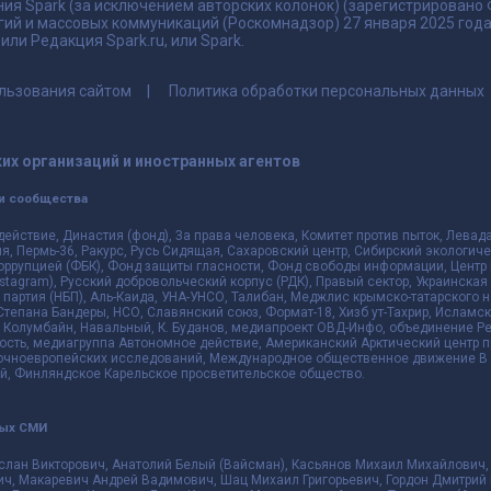
ия Spark (за исключением авторских колонок) (зарегистрировано
гий и массовых коммуникаций (Роскомнадзор) 27 января 2025 го
ли Редакция Spark.ru, или Spark.
льзования сайтом
Политика обработки персональных данных
их организаций и иностранных агентов
и сообщества
действие, Династия (фонд), За права человека, Комитет против пыток, Лева
 Пермь-36, Ракурс, Русь Сидящая, Сахаровский центр, Сибирский экологиче
оррупцией (ФБК), Фонд защиты гласности, Фонд свободы информации, Центр 
 Instagram), Русский добровольческий корпус (РДК), Правый сектор, Украинска
партия (НБП), Аль-Каида, УНА-УНСО, Талибан, Меджлис крымско-татарского 
 Степана Бандеры, НСО, Славянский союз, Формат-18, Хизб ут-Тахрир, Исламск
 Колумбайн, Навальный, К. Буданов, медиапроект ОВД-Инфо, объединение Рев
ть, медиагруппа Автономное действие, Американский Арктический центр п
чноевропейских исследований, Международное общественное движение В з
й, Финляндское Карельское просветительское общество.
ных СМИ
слан Викторович, Анатолий Белый (Вайсман), Касьянов Михаил Михайлович,
ч, Макаревич Андрей Вадимович, Шац Михаил Григорьевич, Гордон Дмитрий 