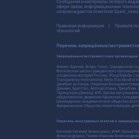
Сообщения и материалы сетевого издан
сфере связи, информационных техноло
сопровождаются пометкой Spark_news и
Правовая информация
Правила по
технологий
Перечень запрещённых/экстремистск
Запрещённые/экстремистские организации 
Альянс Врачей, Агора, Голос, Гражданское со
Московская школа гражданского просвещения,
солдатских матерей России, Фонд борьбы с к
Transparency International, Meta (Facebook и
Джебхат ан-Нусра, Национал-Большевистская 
Дивижн, Братство, Артподготовка, Тризуб им.
Таухид валь-Джихад, АУЕ, Братья мусульмане,
общественное движение Крымская солидарнос
Швейцарское академическое общество восто
Американское Общество евангелизации дете
Перечень иностранных агентов и запрещён
Киселёв Евгений Алекссевич, WWF, Белый Ру
Александровна, Галкин Максим Александрови