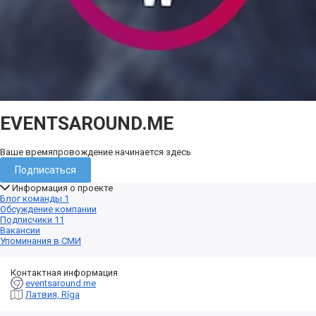
EVENTSAROUND.ME
Ваше времяпровождение начинается здесь
Подписаться
Информация о проекте
Блог команды
1
Обсуждение компании
Подписчики
11
Вакансии
Упоминания в СМИ
Контактная информация
eventsaround.me
Латвия, Rīga