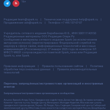
16+
Редакция
team@spark.ru
Техническая поддержка
help@spark.ru
Продвижение
adv@spark.ru
Телефон
+7 495 137-07-07
Учредитель сетевого издания Барабанова.Ю.Б., ИНН 500111143150
Редакционные материалы ООО Редакция Спарк Ру
Сообщения и материалы сетевого издания Spark (за исключением
авторских колонок) (зарегистрировано Федеральной службой по
надзору в сфере связи, информационных технологий и массовых
коммуникаций (Роскомнадзор) 27 января 2025 года за номером ЭЛ
№ФС77-89031 сопровождаются пометкой Spark_news или Редакция
Spark.ru, или Spark.
Правовая информация
Правила пользования сайтом
Политика
обработки персональных данных
Правила рекомендательных
технологий
Перечень запрещённых/экстремистских организаций и иностранных
агентов
Запрещённые/экстремистские организации и сообщества
Альянс Врачей, Агора, Голос, Гражданское содействие, Династия (фонд), За права человека,
Комитет против пыток, Левада-Центр, Мемориал, Молодая Карелия, Московская школа
гражданского просвещения, Пермь-36, Ракурс, Русь Сидящая, Сахаровский центр, Сибирский
экологический центр, ИАЦ Сова, Союз комитетов солдатских матерей России, Фонд борьбы