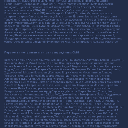
с коррупцией (ФБК), Фонд защиты гласности, Фонд свободы информации, Центр
Насилию.нет, Центр защиты прав СМИ, Transparency International, Meta (Facebook и
Instagram), Русский добровольческий корпус (РДК), Правый сектор, Украинская
повстанческая армия (УПА), ИГИЛ, полк Азов, Джебхат ан-Нусра, Национал-
Большевистская партия (НБП), Аль-Каида, УНА-УНСО, Талибан, Меджлис крымско-
татарского народа, Свидетели Иеговы, Мизантропик Дивижн, Братство, Артподготовка,
Тризуб им. Степана Бандеры, НСО, Славянский союз, Формат-18, Хизб ут-Тахрир, Исламская
партия Туркестана, Хайят Тахрир аш-Шам, Таухид валь-Джихад, АУЕ, Братья мусульмане,
Колумбайн, Навальный, К. Буданов, медиапроект ОВД-Инфо, объединение Револьт-центр,
проект Сфера, проект Эхо, общественное движение Крымская солидарность, медиагруппа
Автономное действие, Американский Арктический центр при Университете Северной
Айовы, Швейцарское академическое общество восточноевропейских исследований,
Международное общественное движение В защиту прав избирателей Голос, Американское
Общество евангелизации детей, Финляндское Карельское просветительское общество.
Перечень иностранных агентов и запрещённых СМИ
Киселёв Евгений Алекссевич, WWF, Белый Руслан Викторович, Анатолий Белый (Вайсман),
Касьянов Михаил Михайлович, Бер Илья Леонидович, Троянова Яна Александровна,
Галкин Максим Александрович, Макаревич Андрей Вадимович, Шац Михаил Григорьевич,
Гордон Дмитрий Ильич, Лазарева Татьяна Юрьевна, Чичваркин Евгений Александрович,
Ходорковский Михаил Борисович, Каспаров Гарри Кимович, Моргенштерн Алишер
Тагирович (Алишер Валеев), Невзоров Александр Глебович, Венедиктов Алексей
Алексеевич, Дудь Юрий Александрович, Фейгин Марк Захарович, Киселев Евгений
Алексеевич, Шендерович Виктор Анатольевич, Гребенщиков Борис Борисович, Максакова-
Игенбергс Мария Петровна, Слепаков Семен Сергеевич, Покровский Максим Сергеевич,
Варламов Илья Александрович, Рамазанова Земфира Талгатовна, Прусикин Илья
Владимирович, Смольянинов Артур Сергеевич, Федоров Мирон Янович (Oxxxymiron),
Алексеев Иван Александрович (Noize MC), Дремин Иван Тимофеевич (Face), Гырдымова
Елизавета Андреевна (Монеточка), Игорь(Егор) Михайлович Бортник (Лёва Би-2),
Телеканал Дождь, Медуза, Голос Америки, Idel. Реалии, Кавказ. Реалии, Крым. Реалии, ТК
Настоящее Время, The Insider, Deutsche Welle, Проект, Azatliq Radiosi, Радио Свободная
Европа/Радио Свобода (PCE/PC), Сибирь. Реалии, Фактограф, Север. Реалии, MEDIUM-ORIENT,
Bellingcat, Пономарев Л. А., Савицкая Л.А., Маркелов С.Е., Камалягин Д.Н., Апахончич Д.А.,
Толоконникова Н.А., Гельман М.А., Шендерович В.А., Верзилов П.Ю., Баданин Р.С., Гордон,
Михаил Маглов, Виталий Солдатских, Татьяна Фролова, Станислав Андрейчук, Ксения
Фадеева, Пётр Рузавин, Екатерина Кузнецова, Елена Конева – социолог, Борис Надеждин,
объединение Штаб кандидатов, Тимофей Рогожин, Екатерина Воропай, Либертарианская
партия России, проект Четвертый сектор, писатель Дмитрий Петров, директор проекта