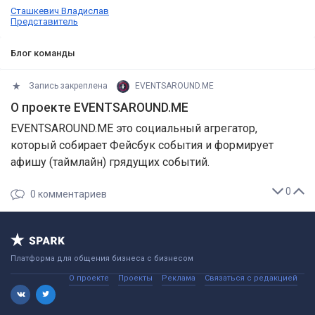
Сташкевич Владислав
Представитель
Блог команды
Запись закреплена
EVENTSAROUND.ME
О проекте EVENTSAROUND.ME
EVENTSAROUND.ME это социальный агрегатор,
который собирает Фейсбук события и формирует
афишу (таймлайн) грядущих событий.
0
0
комментариев
Платформа для общения бизнеса с бизнесом
О проекте
Проекты
Реклама
Связаться с редакцией