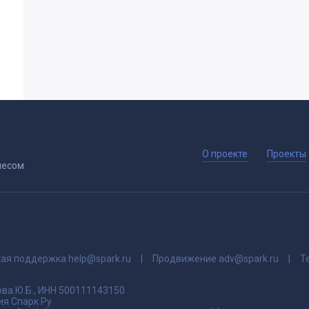
О проекте
Проекты
несом
кая поддержка
help@spark.ru
Продвижение
adv@spark.ru
Т
ва.Ю.Б., ИНН 500111143150
я Спарк Ру