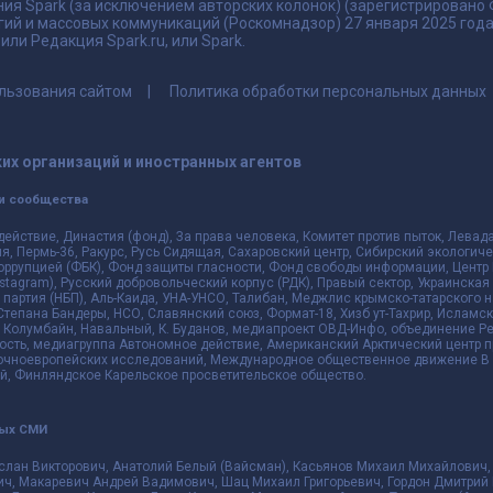
ия Spark (за исключением авторских колонок) (зарегистрировано
гий и массовых коммуникаций (Роскомнадзор) 27 января 2025 го
ли Редакция Spark.ru, или Spark.
льзования сайтом
Политика обработки персональных данных
их организаций и иностранных агентов
и сообщества
действие, Династия (фонд), За права человека, Комитет против пыток, Лева
 Пермь-36, Ракурс, Русь Сидящая, Сахаровский центр, Сибирский экологиче
оррупцией (ФБК), Фонд защиты гласности, Фонд свободы информации, Центр 
 Instagram), Русский добровольческий корпус (РДК), Правый сектор, Украинска
партия (НБП), Аль-Каида, УНА-УНСО, Талибан, Меджлис крымско-татарского 
 Степана Бандеры, НСО, Славянский союз, Формат-18, Хизб ут-Тахрир, Исламск
 Колумбайн, Навальный, К. Буданов, медиапроект ОВД-Инфо, объединение Рев
ть, медиагруппа Автономное действие, Американский Арктический центр п
чноевропейских исследований, Международное общественное движение В з
й, Финляндское Карельское просветительское общество.
ных СМИ
слан Викторович, Анатолий Белый (Вайсман), Касьянов Михаил Михайлович,
ч, Макаревич Андрей Вадимович, Шац Михаил Григорьевич, Гордон Дмитрий 