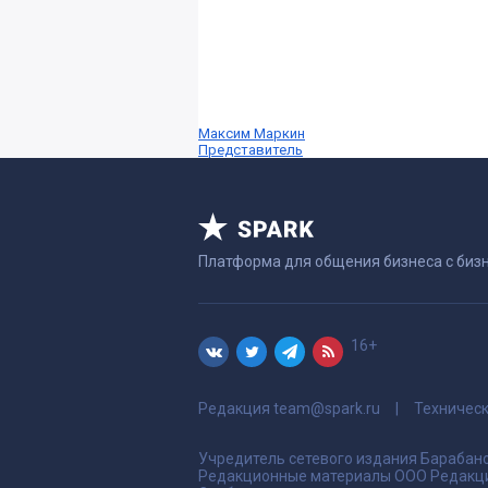
Максим Маркин
Представитель
Платформа для общения бизнеса с биз
16+
Редакция
team@spark.ru
Техничес
Учредитель сетевого издания Барабано
Редакционные материалы ООО Редакци