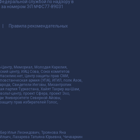
 Федеральной службой по надзору в
да за номером ЭЛ №ФС77-89031
Правила рекомендательных
да-Центр, Мемориал, Молодая Карелия,
ский центр, ИАЦ Сова, Союз комитетов
Насилию.нет, Центр защиты прав СМИ,
я повстанческая армия (УПА), ИГИЛ, полк Азов,
народа, Свидетели Иеговы, Мизантропик
ая партия Туркестана, Хайят Тахрир аш-Шам,
ольт-центр, проект Сфера, проект Эхо,
ри Университете Северной Айовы,
ащиту прав избирателей Голос,
 Бер Илья Леонидович, Троянова Яна
Ильич, Лазарева Татьяна Юрьевна, Чичваркин