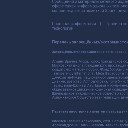
Сообщения и материалы сетевого издан
сфере связи, информационных техноло
сопровождаются пометкой Spark_news и
Правовая информация
Правила по
технологий
Перечень запрещённых/экстремистск
Запрещённые/экстремистские организации 
Альянс Врачей, Агора, Голос, Гражданское со
Московская школа гражданского просвещения,
солдатских матерей России, Фонд борьбы с к
Transparency International, Meta (Facebook и
Джебхат ан-Нусра, Национал-Большевистская 
Дивижн, Братство, Артподготовка, Тризуб им.
Таухид валь-Джихад, АУЕ, Братья мусульмане,
общественное движение Крымская солидарнос
Швейцарское академическое общество восто
Американское Общество евангелизации дете
Перечень иностранных агентов и запрещён
Киселёв Евгений Алекссевич, WWF, Белый Ру
Александровна, Галкин Максим Александрови