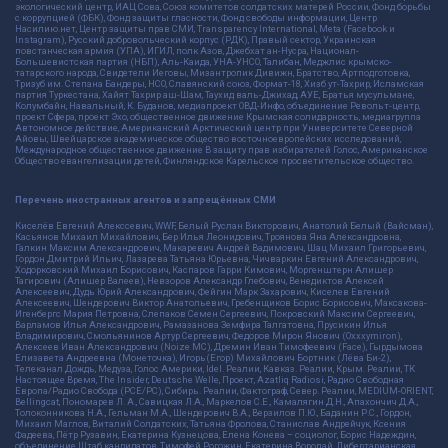
экологический центр, ИАЦ Сова, Союз комитетов солдатских матерей России, Фонд борьбы
с коррупцией (ФБК), Фонд защиты гласности, Фонд свободы информации, Центр
Насилию.нет, Центр защиты прав СМИ, Transparency International, Meta (Facebook и
Instagram), Русский добровольческий корпус (РДК), Правый сектор, Украинская
повстанческая армия (УПА), ИГИЛ, полк Азов, Джебхат ан-Нусра, Национал-
Большевистская партия (НБП), Аль-Каида, УНА-УНСО, Талибан, Меджлис крымско-
татарского народа, Свидетели Иеговы, Мизантропик Дивижн, Братство, Артподготовка,
Тризуб им. Степана Бандеры, НСО, Славянский союз, Формат-18, Хизб ут-Тахрир, Исламская
партия Туркестана, Хайят Тахрир аш-Шам, Таухид валь-Джихад, АУЕ, Братья мусульмане,
Колумбайн, Навальный, К. Буданов, медиапроект ОВД-Инфо, объединение Револьт-центр,
проект Сфера, проект Эхо, общественное движение Крымская солидарность, медиагруппа
Автономное действие, Американский Арктический центр при Университете Северной
Айовы, Швейцарское академическое общество восточноевропейских исследований,
Международное общественное движение В защиту прав избирателей Голос, Американское
Общество евангелизации детей, Финляндское Карельское просветительское общество.
Перечень иностранных агентов и запрещённых СМИ
Киселёв Евгений Алекссевич, WWF, Белый Руслан Викторович, Анатолий Белый (Вайсман),
Касьянов Михаил Михайлович, Бер Илья Леонидович, Троянова Яна Александровна,
Галкин Максим Александрович, Макаревич Андрей Вадимович, Шац Михаил Григорьевич,
Гордон Дмитрий Ильич, Лазарева Татьяна Юрьевна, Чичваркин Евгений Александрович,
Ходорковский Михаил Борисович, Каспаров Гарри Кимович, Моргенштерн Алишер
Тагирович (Алишер Валеев), Невзоров Александр Глебович, Венедиктов Алексей
Алексеевич, Дудь Юрий Александрович, Фейгин Марк Захарович, Киселев Евгений
Алексеевич, Шендерович Виктор Анатольевич, Гребенщиков Борис Борисович, Максакова-
Игенбергс Мария Петровна, Слепаков Семен Сергеевич, Покровский Максим Сергеевич,
Варламов Илья Александрович, Рамазанова Земфира Талгатовна, Прусикин Илья
Владимирович, Смольянинов Артур Сергеевич, Федоров Мирон Янович (Oxxxymiron),
Алексеев Иван Александрович (Noize MC), Дремин Иван Тимофеевич (Face), Гырдымова
Елизавета Андреевна (Монеточка), Игорь(Егор) Михайлович Бортник (Лёва Би-2),
Телеканал Дождь, Медуза, Голос Америки, Idel. Реалии, Кавказ. Реалии, Крым. Реалии, ТК
Настоящее Время, The Insider, Deutsche Welle, Проект, Azatliq Radiosi, Радио Свободная
Европа/Радио Свобода (PCE/PC), Сибирь. Реалии, Фактограф, Север. Реалии, MEDIUM-ORIENT,
Bellingcat, Пономарев Л. А., Савицкая Л.А., Маркелов С.Е., Камалягин Д.Н., Апахончич Д.А.,
Толоконникова Н.А., Гельман М.А., Шендерович В.А., Верзилов П.Ю., Баданин Р.С., Гордон,
Михаил Маглов, Виталий Солдатских, Татьяна Фролова, Станислав Андрейчук, Ксения
Фадеева, Пётр Рузавин, Екатерина Кузнецова, Елена Конева – социолог, Борис Надеждин,
объединение Штаб кандидатов, Тимофей Рогожин, Екатерина Воропай, Либертарианская