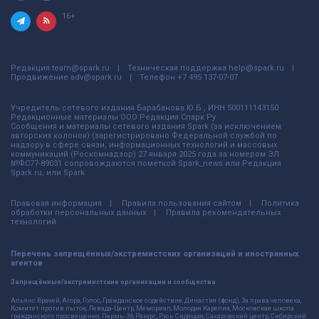
16+
Редакция
team@spark.ru
Техническая поддержка
help@spark.ru
Продвижение
adv@spark.ru
Телефон
+7 495 137-07-07
Учредитель сетевого издания Барабанова.Ю.Б., ИНН 500111143150
Редакционные материалы ООО Редакция Спарк Ру
Сообщения и материалы сетевого издания Spark (за исключением
авторских колонок) (зарегистрировано Федеральной службой по
надзору в сфере связи, информационных технологий и массовых
коммуникаций (Роскомнадзор) 27 января 2025 года за номером ЭЛ
№ФС77-89031 сопровождаются пометкой Spark_news или Редакция
Spark.ru, или Spark.
Правовая информация
Правила пользования сайтом
Политика
обработки персональных данных
Правила рекомендательных
технологий
Перечень запрещённых/экстремистских организаций и иностранных
агентов
Запрещённые/экстремистские организации и сообщества
Альянс Врачей, Агора, Голос, Гражданское содействие, Династия (фонд), За права человека,
Комитет против пыток, Левада-Центр, Мемориал, Молодая Карелия, Московская школа
гражданского просвещения, Пермь-36, Ракурс, Русь Сидящая, Сахаровский центр, Сибирский