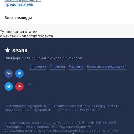
Представитель
Блог команды
Тут появятся статьи
о кейсах и новостях проекта
Платформа для общения бизнеса с бизнесом
О проекте
Проекты
Реклама
Связаться с редакцией
16+
Редакция
team@spark.ru
Техническая поддержка
help@spark.ru
Продвижение
adv@spark.ru
Телефон
+7 495 137-07-07
Учредитель сетевого издания Барабанова.Ю.Б., ИНН 500111143150
Редакционные материалы ООО Редакция Спарк Ру
Сообщения и материалы сетевого издания Spark (за исключением