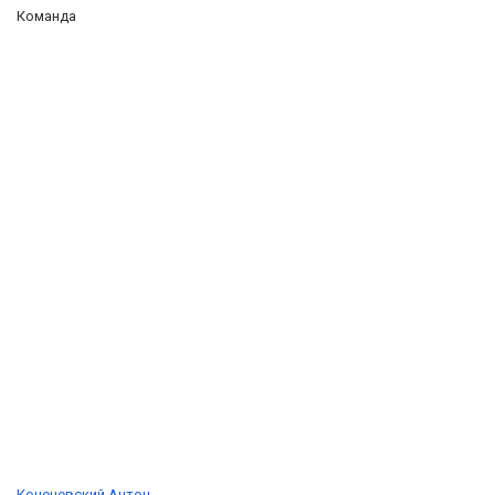
Команда
Коченевский Антон