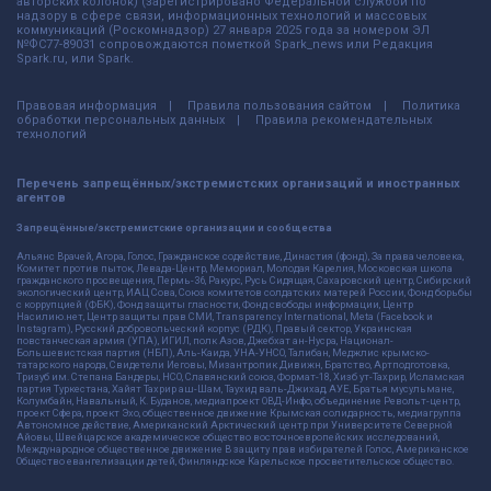
авторских колонок) (зарегистрировано Федеральной службой по
надзору в сфере связи, информационных технологий и массовых
коммуникаций (Роскомнадзор) 27 января 2025 года за номером ЭЛ
№ФС77-89031 сопровождаются пометкой Spark_news или Редакция
Spark.ru, или Spark.
Правовая информация
Правила пользования сайтом
Политика
обработки персональных данных
Правила рекомендательных
технологий
Перечень запрещённых/экстремистских организаций и иностранных
агентов
Запрещённые/экстремистские организации и сообщества
Альянс Врачей, Агора, Голос, Гражданское содействие, Династия (фонд), За права человека,
Комитет против пыток, Левада-Центр, Мемориал, Молодая Карелия, Московская школа
гражданского просвещения, Пермь-36, Ракурс, Русь Сидящая, Сахаровский центр, Сибирский
экологический центр, ИАЦ Сова, Союз комитетов солдатских матерей России, Фонд борьбы
с коррупцией (ФБК), Фонд защиты гласности, Фонд свободы информации, Центр
Насилию.нет, Центр защиты прав СМИ, Transparency International, Meta (Facebook и
Instagram), Русский добровольческий корпус (РДК), Правый сектор, Украинская
повстанческая армия (УПА), ИГИЛ, полк Азов, Джебхат ан-Нусра, Национал-
Большевистская партия (НБП), Аль-Каида, УНА-УНСО, Талибан, Меджлис крымско-
татарского народа, Свидетели Иеговы, Мизантропик Дивижн, Братство, Артподготовка,
Тризуб им. Степана Бандеры, НСО, Славянский союз, Формат-18, Хизб ут-Тахрир, Исламская
партия Туркестана, Хайят Тахрир аш-Шам, Таухид валь-Джихад, АУЕ, Братья мусульмане,
Колумбайн, Навальный, К. Буданов, медиапроект ОВД-Инфо, объединение Револьт-центр,
проект Сфера, проект Эхо, общественное движение Крымская солидарность, медиагруппа
Автономное действие, Американский Арктический центр при Университете Северной
Айовы, Швейцарское академическое общество восточноевропейских исследований,
Международное общественное движение В защиту прав избирателей Голос, Американское
Общество евангелизации детей, Финляндское Карельское просветительское общество.