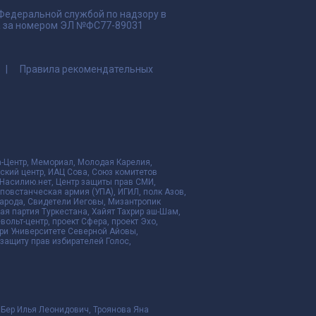
 Федеральной службой по надзору в
да за номером ЭЛ №ФС77-89031
Правила рекомендательных
да-Центр, Мемориал, Молодая Карелия,
ский центр, ИАЦ Сова, Союз комитетов
Насилию.нет, Центр защиты прав СМИ,
я повстанческая армия (УПА), ИГИЛ, полк Азов,
народа, Свидетели Иеговы, Мизантропик
ая партия Туркестана, Хайят Тахрир аш-Шам,
ольт-центр, проект Сфера, проект Эхо,
ри Университете Северной Айовы,
ащиту прав избирателей Голос,
 Бер Илья Леонидович, Троянова Яна