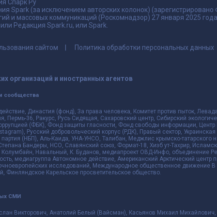
я Спарк Ру
ия Spark (за исключением авторских колонок) (зарегистрировано
гий и массовых коммуникаций (Роскомнадзор) 27 января 2025 го
ли Редакция Spark.ru, или Spark.
льзования сайтом
Политика обработки персональных данных
их организаций и иностранных агентов
и сообщества
действие, Династия (фонд), За права человека, Комитет против пыток, Лева
 Пермь-36, Ракурс, Русь Сидящая, Сахаровский центр, Сибирский экологиче
оррупцией (ФБК), Фонд защиты гласности, Фонд свободы информации, Центр 
 Instagram), Русский добровольческий корпус (РДК), Правый сектор, Украинска
партия (НБП), Аль-Каида, УНА-УНСО, Талибан, Меджлис крымско-татарского 
 Степана Бандеры, НСО, Славянский союз, Формат-18, Хизб ут-Тахрир, Исламск
 Колумбайн, Навальный, К. Буданов, медиапроект ОВД-Инфо, объединение Рев
ть, медиагруппа Автономное действие, Американский Арктический центр п
чноевропейских исследований, Международное общественное движение В з
й, Финляндское Карельское просветительское общество.
ных СМИ
слан Викторович, Анатолий Белый (Вайсман), Касьянов Михаил Михайлович,