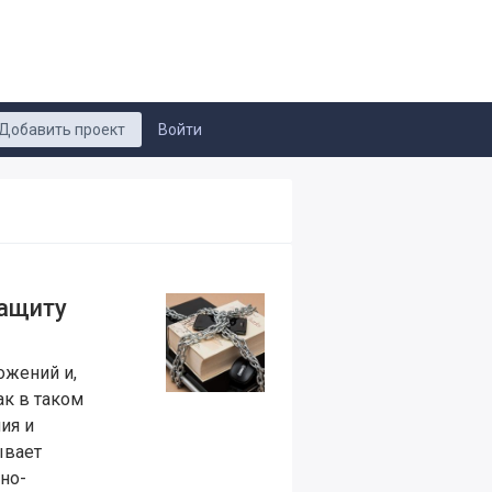
Добавить проект
Войти
защиту
ожений и,
ак в таком
ия и
ывает
но-