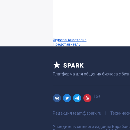
Жукова Анастасия
Представитель
Платформа для общения бизнеса с биз
16+
Редакция
team@spark.ru
Техничес
Учредитель сетевого издания Барабано