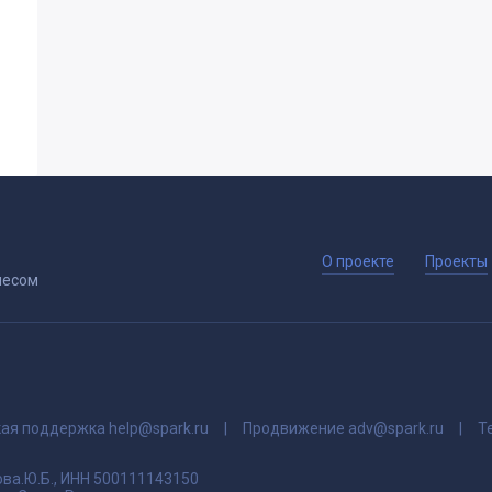
О проекте
Проекты
несом
кая поддержка
help@spark.ru
Продвижение
adv@spark.ru
Т
ва.Ю.Б., ИНН 500111143150