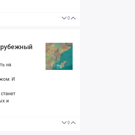
0
зарубежный
ть на
жом. И
 станет
ых и
0