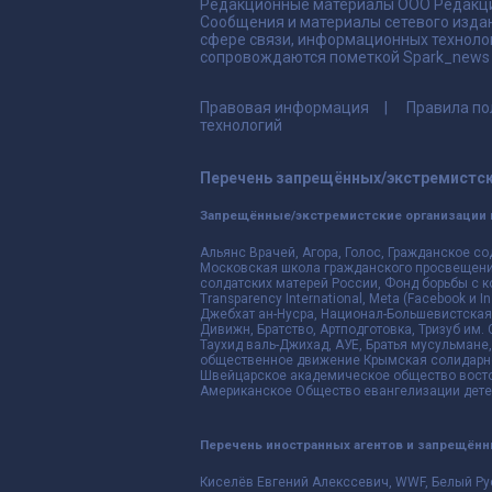
Редакционные материалы ООО Редакци
Сообщения и материалы сетевого издан
сфере связи, информационных техноло
сопровождаются пометкой Spark_news и
Правовая информация
Правила по
технологий
Перечень запрещённых/экстремистск
Запрещённые/экстремистские организации 
Альянс Врачей, Агора, Голос, Гражданское со
Московская школа гражданского просвещения,
солдатских матерей России, Фонд борьбы с к
Transparency International, Meta (Facebook и
Джебхат ан-Нусра, Национал-Большевистская 
Дивижн, Братство, Артподготовка, Тризуб им.
Таухид валь-Джихад, АУЕ, Братья мусульмане,
общественное движение Крымская солидарнос
Швейцарское академическое общество восто
Американское Общество евангелизации дете
Перечень иностранных агентов и запрещён
Киселёв Евгений Алекссевич, WWF, Белый Ру