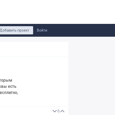
Добавить проект
Войти
оторым
квы есть
есплатно,
0