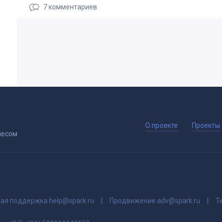
7
комментариев
О проекте
Проекты
несом
кая поддержка
help@spark.ru
Продвижение
adv@spark.ru
Т