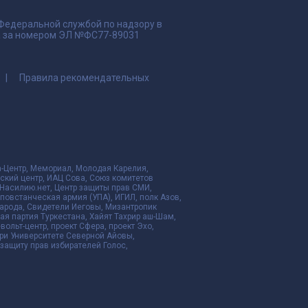
 Федеральной службой по надзору в
да за номером ЭЛ №ФС77-89031
Правила рекомендательных
да-Центр, Мемориал, Молодая Карелия,
ский центр, ИАЦ Сова, Союз комитетов
Насилию.нет, Центр защиты прав СМИ,
я повстанческая армия (УПА), ИГИЛ, полк Азов,
народа, Свидетели Иеговы, Мизантропик
ая партия Туркестана, Хайят Тахрир аш-Шам,
ольт-центр, проект Сфера, проект Эхо,
ри Университете Северной Айовы,
ащиту прав избирателей Голос,