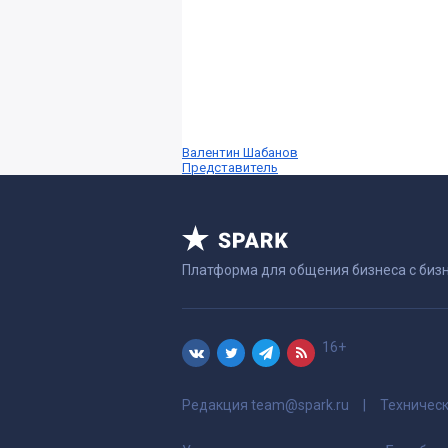
Валентин Шабанов
Представитель
Платформа для общения бизнеса с биз
16+
Редакция
team@spark.ru
Техничес