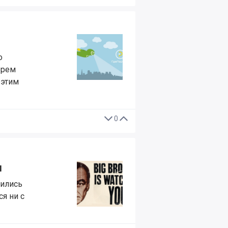
о
ерем
 этим
0
м
бились
ся ни с