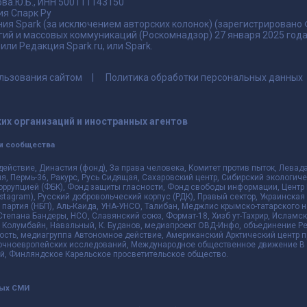
ва.Ю.Б., ИНН 500111143150
я Спарк Ру
ия Spark (за исключением авторских колонок) (зарегистрировано
гий и массовых коммуникаций (Роскомнадзор) 27 января 2025 го
ли Редакция Spark.ru, или Spark.
льзования сайтом
Политика обработки персональных данных
их организаций и иностранных агентов
и сообщества
действие, Династия (фонд), За права человека, Комитет против пыток, Лева
 Пермь-36, Ракурс, Русь Сидящая, Сахаровский центр, Сибирский экологиче
оррупцией (ФБК), Фонд защиты гласности, Фонд свободы информации, Центр 
 Instagram), Русский добровольческий корпус (РДК), Правый сектор, Украинска
партия (НБП), Аль-Каида, УНА-УНСО, Талибан, Меджлис крымско-татарского 
 Степана Бандеры, НСО, Славянский союз, Формат-18, Хизб ут-Тахрир, Исламск
 Колумбайн, Навальный, К. Буданов, медиапроект ОВД-Инфо, объединение Рев
ть, медиагруппа Автономное действие, Американский Арктический центр п
чноевропейских исследований, Международное общественное движение В з
й, Финляндское Карельское просветительское общество.
ных СМИ