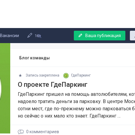
Вакансии
Ваша публикация
16+
Блог команды
Запись закреплена
ГдеПаркинг
О проекте ГдеПаркинг
ГдеПаркинг пришел на помощь автолюбителям, к
надоело тратить деньги за парковку. В центре Мос
сотни мест, где по-прежнему можно парковаться б
но сейчас о них мало кто знает. ГдеПаркинг …
0
комментариев