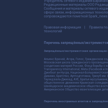
Учредитель сетевого издания Барабано
Редакционные материалы ООО Редакци
Сообщения и материалы сетевого издан
сфере связи, информационных техноло
сопровождаются пометкой Spark_news и
Правовая информация
Правила по
технологий
Перечень запрещённых/экстремистск
Запрещённые/экстремистские организации 
Альянс Врачей, Агора, Голос, Гражданское со
Московская школа гражданского просвещения,
солдатских матерей России, Фонд борьбы с к
Transparency International, Meta (Facebook и
Джебхат ан-Нусра, Национал-Большевистская 
Дивижн, Братство, Артподготовка, Тризуб им.
Таухид валь-Джихад, АУЕ, Братья мусульмане,
общественное движение Крымская солидарнос
Швейцарское академическое общество восто
Американское Общество евангелизации дете
Перечень иностранных агентов и запрещён