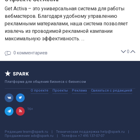
Get Activa – это универсальная система для работы
вебмастеров. Благодаря удобному управлению
рекламными материалами, наша система позволяет
извлечь из проводимой рекламной кампании
максимальную эффективность. …
0
0
комментариев
Платформа для общения бизнеса с бизнесом
О проекте
Проекты
Реклама
Связаться с редакцией
16+
Редакция
team@spark.ru
Техническая поддержка
help@spark.ru
Продвижение
adv@spark.ru
Телефон
+7 495 137-07-07