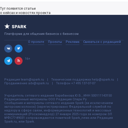
Тут появятся статьи
о кейсах и новостях проекта
Платформа для общения бизнеса с бизнесом
О проекте
Проекты
Реклама
Связаться с редакцией
16+
Редакция
team@spark.ru
Техническая поддержка
help@spark.ru
Продвижение
adv@spark.ru
Телефон
+7 495 137-07-07
Учредитель сетевого издания Барабанова.Ю.Б., ИНН 500111143150
Редакционные материалы ООО Редакция Спарк Ру
Сообщения и материалы сетевого издания Spark (за исключением
авторских колонок) (зарегистрировано Федеральной службой по
надзору в сфере связи, информационных технологий и массовых
коммуникаций (Роскомнадзор) 27 января 2025 года за номером ЭЛ
№ФС77-89031 сопровождаются пометкой Spark_news или Редакция
Spark.ru, или Spark.