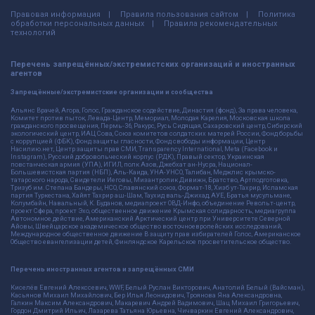
Правовая информация
Правила пользования сайтом
Политика
обработки персональных данных
Правила рекомендательных
технологий
Перечень запрещённых/экстремистских организаций и иностранных
агентов
Запрещённые/экстремистские организации и сообщества
Альянс Врачей, Агора, Голос, Гражданское содействие, Династия (фонд), За права человека,
Комитет против пыток, Левада-Центр, Мемориал, Молодая Карелия, Московская школа
гражданского просвещения, Пермь-36, Ракурс, Русь Сидящая, Сахаровский центр, Сибирский
экологический центр, ИАЦ Сова, Союз комитетов солдатских матерей России, Фонд борьбы
с коррупцией (ФБК), Фонд защиты гласности, Фонд свободы информации, Центр
Насилию.нет, Центр защиты прав СМИ, Transparency International, Meta (Facebook и
Instagram), Русский добровольческий корпус (РДК), Правый сектор, Украинская
повстанческая армия (УПА), ИГИЛ, полк Азов, Джебхат ан-Нусра, Национал-
Большевистская партия (НБП), Аль-Каида, УНА-УНСО, Талибан, Меджлис крымско-
татарского народа, Свидетели Иеговы, Мизантропик Дивижн, Братство, Артподготовка,
Тризуб им. Степана Бандеры, НСО, Славянский союз, Формат-18, Хизб ут-Тахрир, Исламская
партия Туркестана, Хайят Тахрир аш-Шам, Таухид валь-Джихад, АУЕ, Братья мусульмане,
Колумбайн, Навальный, К. Буданов, медиапроект ОВД-Инфо, объединение Револьт-центр,
проект Сфера, проект Эхо, общественное движение Крымская солидарность, медиагруппа
Автономное действие, Американский Арктический центр при Университете Северной
Айовы, Швейцарское академическое общество восточноевропейских исследований,
Международное общественное движение В защиту прав избирателей Голос, Американское
Общество евангелизации детей, Финляндское Карельское просветительское общество.
Перечень иностранных агентов и запрещённых СМИ
Киселёв Евгений Алекссевич, WWF, Белый Руслан Викторович, Анатолий Белый (Вайсман),
Касьянов Михаил Михайлович, Бер Илья Леонидович, Троянова Яна Александровна,
Галкин Максим Александрович, Макаревич Андрей Вадимович, Шац Михаил Григорьевич,
Гордон Дмитрий Ильич, Лазарева Татьяна Юрьевна, Чичваркин Евгений Александрович,