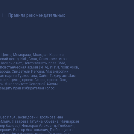
Правила рекомендательных
да-Центр, Мемориал, Молодая Карелия,
ский центр, ИАЦ Сова, Союз комитетов
Насилию.нет, Центр защиты прав СМИ,
я повстанческая армия (УПА), ИГИЛ, полк Азов,
народа, Свидетели Иеговы, Мизантропик
ая партия Туркестана, Хайят Тахрир аш-Шам,
ольт-центр, проект Сфера, проект Эхо,
ри Университете Северной Айовы,
ащиту прав избирателей Голос,
 Бер Илья Леонидович, Троянова Яна
Ильич, Лазарева Татьяна Юрьевна, Чичваркин
ер Валеев), Невзоров Александр Глебович,
ерович Виктор Анатольевич, Гребенщиков
рламов Илья Александрович, Рамазанова