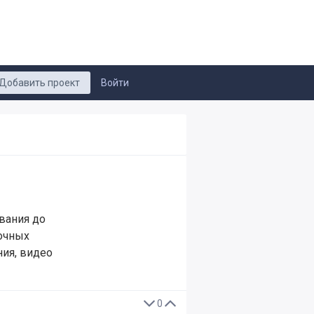
Добавить проект
Войти
вания до
очных
ния, видео
0