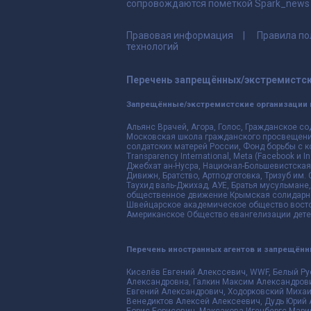
сопровождаются пометкой Spark_news и
Правовая информация
Правила по
технологий
Перечень запрещённых/экстремистск
Запрещённые/экстремистские организации 
Альянс Врачей, Агора, Голос, Гражданское со
Московская школа гражданского просвещения,
солдатских матерей России, Фонд борьбы с к
Transparency International, Meta (Facebook и
Джебхат ан-Нусра, Национал-Большевистская 
Дивижн, Братство, Артподготовка, Тризуб им.
Таухид валь-Джихад, АУЕ, Братья мусульмане,
общественное движение Крымская солидарнос
Швейцарское академическое общество восто
Американское Общество евангелизации дете
Перечень иностранных агентов и запрещён
Киселёв Евгений Алекссевич, WWF, Белый Ру
Александровна, Галкин Максим Александрови
Евгений Александрович, Ходорковский Михаи
Венедиктов Алексей Алексеевич, Дудь Юрий 
Борис Борисович, Максакова-Игенбергс Мари