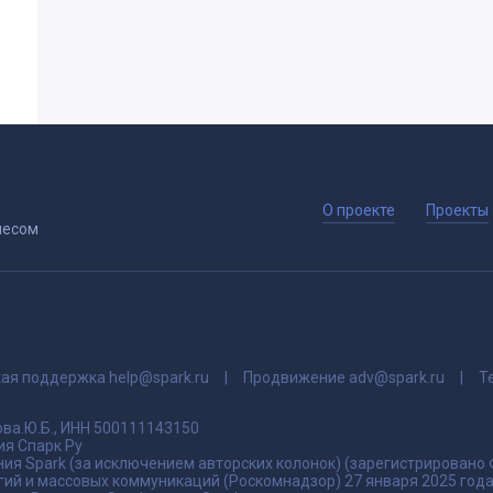
О проекте
Проекты
несом
кая поддержка
help@spark.ru
Продвижение
adv@spark.ru
Т
ва.Ю.Б., ИНН 500111143150
я Спарк Ру
ия Spark (за исключением авторских колонок) (зарегистрировано
гий и массовых коммуникаций (Роскомнадзор) 27 января 2025 го