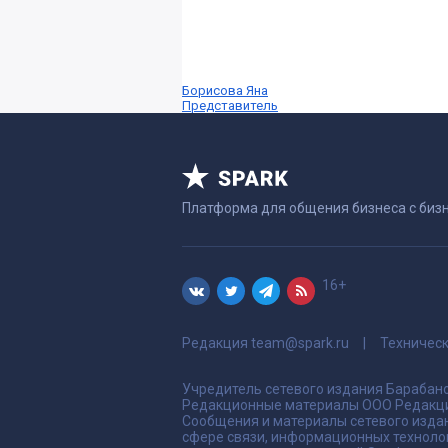
Борисова Яна
Представитель
Платформа для общения бизнеса с биз
16+
Редакция
team@spark.ru
Техничес
Учредитель сетевого издания Барабано
Редакционные материалы ООО Редакци
Сообщения и материалы сетевого издан
сфере связи, информационных техноло