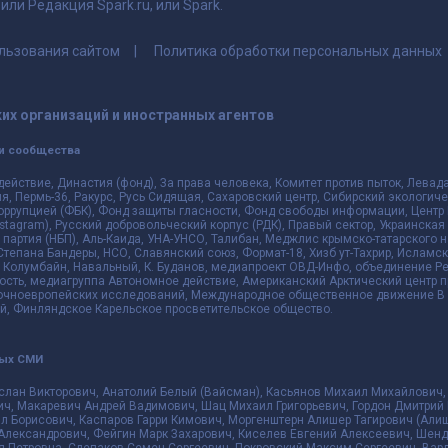
ли Редакция Spark.ru, или Spark.
льзования сайтом
Политика обработки персональных данных
их организаций и иностранных агентов
и сообщества
действие, Династия (фонд), За права человека, Комитет против пыток, Лева
 Пермь-36, Ракурс, Русь Сидящая, Сахаровский центр, Сибирский экологиче
оррупцией (ФБК), Фонд защиты гласности, Фонд свободы информации, Центр 
 Instagram), Русский добровольческий корпус (РДК), Правый сектор, Украинска
партия (НБП), Аль-Каида, УНА-УНСО, Талибан, Меджлис крымско-татарского 
 Степана Бандеры, НСО, Славянский союз, Формат-18, Хизб ут-Тахрир, Исламск
 Колумбайн, Навальный, К. Буданов, медиапроект ОВД-Инфо, объединение Рев
ть, медиагруппа Автономное действие, Американский Арктический центр п
чноевропейских исследований, Международное общественное движение В з
й, Финляндское Карельское просветительское общество.
ных СМИ
слан Викторович, Анатолий Белый (Вайсман), Касьянов Михаил Михайлович,
ч, Макаревич Андрей Вадимович, Шац Михаил Григорьевич, Гордон Дмитрий 
л Борисович, Каспаров Гарри Кимович, Моргенштерн Алишер Тагирович (Алиш
Александрович, Фейгин Марк Захарович, Киселев Евгений Алексеевич, Шенд
я Петровна, Слепаков Семен Сергеевич, Покровский Максим Сергеевич, Ва