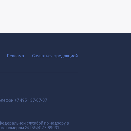
Реклама
Связаться с редакцией
елефон
+7 495 137-07-07
 Федеральной службой по надзору в
да за номером ЭЛ №ФС77-89031