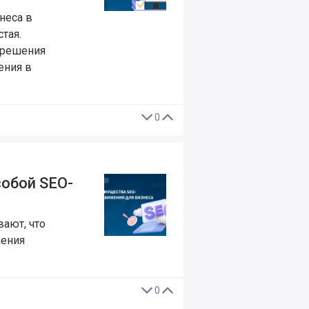
неса в
тая.
 решения
ения в
0
обой SEO-
ают, что
шения
0