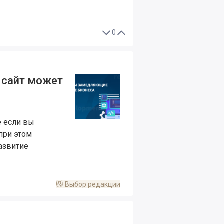
0
 сайт может
е если вы
 при этом
азвитие
😼
Выбор редакции