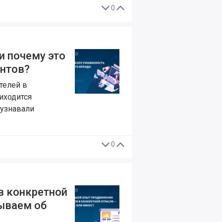
0
и почему это
ентов?
телей в
риходится
 узнавали
0
в конкретной
ываем об