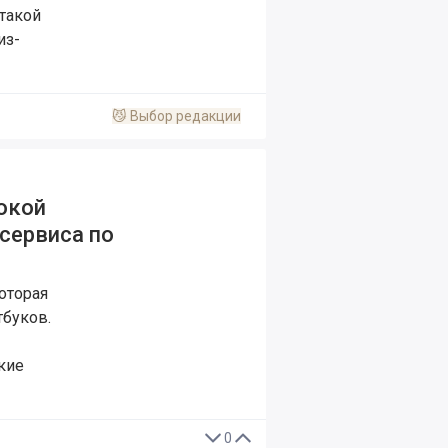
такой
из-
😼
Выбор редакции
сокой
сервиса по
которая
тбуков.
акие
0