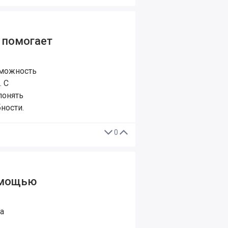
а помогает
зможность
. С
понять
ности.
0
омощью
а