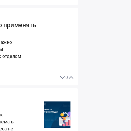
го применять
важно
вы
х отделом
0
ок
лема в
еса не