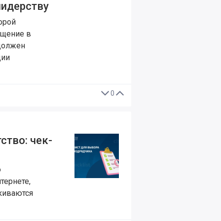
лидерству
орой
ащение в
 должен
дии
0
ство: чек-
о
тернете,
киваются