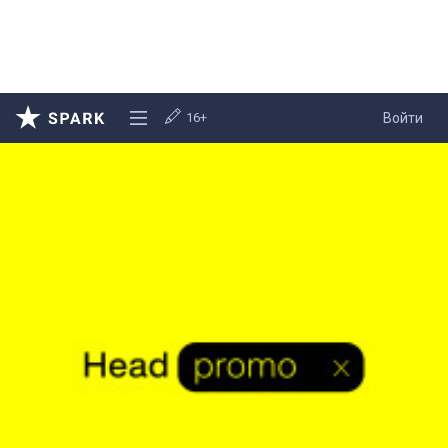
16+
Войти