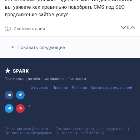
вы узнаете как правильно подобрать CMS под SEO
продвижение сайтов услуг
0
2
комментария
Показать следующие
Платформа для общения бизнеса с бизнесом
О проекте
Проекты
Реклама
Связаться с редакцией
16+
Редакция
team@spark.ru
Техническая поддержка
help@spark.ru
Продвижение
adv@spark.ru
Телефон
+7 495 137-07-07