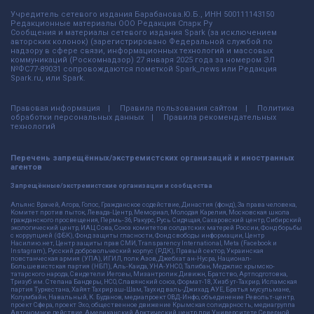
Учредитель сетевого издания Барабанова.Ю.Б., ИНН 500111143150
Редакционные материалы ООО Редакция Спарк Ру
Сообщения и материалы сетевого издания Spark (за исключением
авторских колонок) (зарегистрировано Федеральной службой по
надзору в сфере связи, информационных технологий и массовых
коммуникаций (Роскомнадзор) 27 января 2025 года за номером ЭЛ
№ФС77-89031 сопровождаются пометкой Spark_news или Редакция
Spark.ru, или Spark.
Правовая информация
Правила пользования сайтом
Политика
обработки персональных данных
Правила рекомендательных
технологий
Перечень запрещённых/экстремистских организаций и иностранных
агентов
Запрещённые/экстремистские организации и сообщества
Альянс Врачей, Агора, Голос, Гражданское содействие, Династия (фонд), За права человека,
Комитет против пыток, Левада-Центр, Мемориал, Молодая Карелия, Московская школа
гражданского просвещения, Пермь-36, Ракурс, Русь Сидящая, Сахаровский центр, Сибирский
экологический центр, ИАЦ Сова, Союз комитетов солдатских матерей России, Фонд борьбы
с коррупцией (ФБК), Фонд защиты гласности, Фонд свободы информации, Центр
Насилию.нет, Центр защиты прав СМИ, Transparency International, Meta (Facebook и
Instagram), Русский добровольческий корпус (РДК), Правый сектор, Украинская
повстанческая армия (УПА), ИГИЛ, полк Азов, Джебхат ан-Нусра, Национал-
Большевистская партия (НБП), Аль-Каида, УНА-УНСО, Талибан, Меджлис крымско-
татарского народа, Свидетели Иеговы, Мизантропик Дивижн, Братство, Артподготовка,
Тризуб им. Степана Бандеры, НСО, Славянский союз, Формат-18, Хизб ут-Тахрир, Исламская
партия Туркестана, Хайят Тахрир аш-Шам, Таухид валь-Джихад, АУЕ, Братья мусульмане,
Колумбайн, Навальный, К. Буданов, медиапроект ОВД-Инфо, объединение Револьт-центр,
проект Сфера, проект Эхо, общественное движение Крымская солидарность, медиагруппа
Автономное действие, Американский Арктический центр при Университете Северной