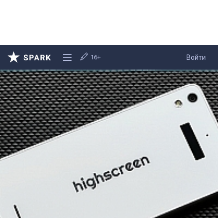
16+
Войти