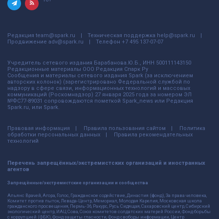
Редакция
team@spark.ru
Техническая поддержка
help@spark.ru
Продвижение
adv@spark.ru
Телефон
+7 495 137-07-07
Учредитель сетевого издания Барабанова.Ю.Б., ИНН 500111143150
Редакционные материалы ООО Редакция Спарк Ру
Сообщения и материалы сетевого издания Spark (за исключением
авторских колонок) (зарегистрировано Федеральной службой по
надзору в сфере связи, информационных технологий и массовых
коммуникаций (Роскомнадзор) 27 января 2025 года за номером ЭЛ
№ФС77-89031 сопровождаются пометкой Spark_news или Редакция
Spark.ru, или Spark.
Правовая информация
Правила пользования сайтом
Политика
обработки персональных данных
Правила рекомендательных
технологий
Перечень запрещённых/экстремистских организаций и иностранных
агентов
Запрещённые/экстремистские организации и сообщества
Альянс Врачей, Агора, Голос, Гражданское содействие, Династия (фонд), За права человека,
Комитет против пыток, Левада-Центр, Мемориал, Молодая Карелия, Московская школа
гражданского просвещения, Пермь-36, Ракурс, Русь Сидящая, Сахаровский центр, Сибирский
экологический центр, ИАЦ Сова, Союз комитетов солдатских матерей России, Фонд борьбы
с коррупцией (ФБК), Фонд защиты гласности, Фонд свободы информации, Центр