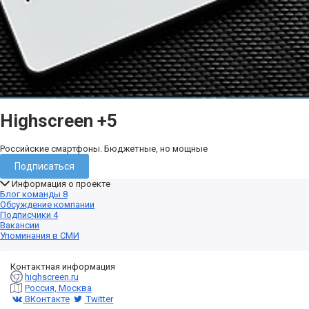
Highscreen
+5
Российские смартфоны. Бюджетные, но мощные
Подписаться
Информация о проекте
Блог команды
8
Обсуждение компании
Подписчики
4
Вакансии
Упоминания в СМИ
Контактная информация
highscreen.ru
Россия, Москва
ВКонтакте
Twitter