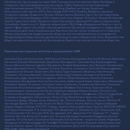
Насилию.нет, Центр защиты прав СМИ, Transparency International, Meta (Facebook и
Instagram), Русский добровольческий корпус (РДК), Правый сектор, Украинская
повстанческая армия (УПА), ИГИЛ, полк Азов, Джебхат ан-Нусра, Национал-
Большевистская партия (НБП), Аль-Каида, УНА-УНСО, Талибан, Меджлис крымско-
татарского народа, Свидетели Иеговы, Мизантропик Дивижн, Братство, Артподготовка,
Тризуб им. Степана Бандеры, НСО, Славянский союз, Формат-18, Хизб ут-Тахрир, Исламская
партия Туркестана, Хайят Тахрир аш-Шам, Таухид валь-Джихад, АУЕ, Братья мусульмане,
Колумбайн, Навальный, К. Буданов, медиапроект ОВД-Инфо, объединение Револьт-центр,
проект Сфера, проект Эхо, общественное движение Крымская солидарность, медиагруппа
Автономное действие, Американский Арктический центр при Университете Северной
Айовы, Швейцарское академическое общество восточноевропейских исследований,
Международное общественное движение В защиту прав избирателей Голос, Американское
Общество евангелизации детей, Финляндское Карельское просветительское общество.
Перечень иностранных агентов и запрещённых СМИ
Киселёв Евгений Алекссевич, WWF, Белый Руслан Викторович, Анатолий Белый (Вайсман),
Касьянов Михаил Михайлович, Бер Илья Леонидович, Троянова Яна Александровна,
Галкин Максим Александрович, Макаревич Андрей Вадимович, Шац Михаил Григорьевич,
Гордон Дмитрий Ильич, Лазарева Татьяна Юрьевна, Чичваркин Евгений Александрович,
Ходорковский Михаил Борисович, Каспаров Гарри Кимович, Моргенштерн Алишер
Тагирович (Алишер Валеев), Невзоров Александр Глебович, Венедиктов Алексей
Алексеевич, Дудь Юрий Александрович, Фейгин Марк Захарович, Киселев Евгений
Алексеевич, Шендерович Виктор Анатольевич, Гребенщиков Борис Борисович, Максакова-
Игенбергс Мария Петровна, Слепаков Семен Сергеевич, Покровский Максим Сергеевич,
Варламов Илья Александрович, Рамазанова Земфира Талгатовна, Прусикин Илья
Владимирович, Смольянинов Артур Сергеевич, Федоров Мирон Янович (Oxxxymiron),
Алексеев Иван Александрович (Noize MC), Дремин Иван Тимофеевич (Face), Гырдымова
Елизавета Андреевна (Монеточка), Игорь(Егор) Михайлович Бортник (Лёва Би-2),
Телеканал Дождь, Медуза, Голос Америки, Idel. Реалии, Кавказ. Реалии, Крым. Реалии, ТК
Настоящее Время, The Insider, Deutsche Welle, Проект, Azatliq Radiosi, Радио Свободная
Европа/Радио Свобода (PCE/PC), Сибирь. Реалии, Фактограф, Север. Реалии, MEDIUM-ORIENT,
Bellingcat, Пономарев Л. А., Савицкая Л.А., Маркелов С.Е., Камалягин Д.Н., Апахончич Д.А.,
Толоконникова Н.А., Гельман М.А., Шендерович В.А., Верзилов П.Ю., Баданин Р.С., Гордон,
Михаил Маглов, Виталий Солдатских, Татьяна Фролова, Станислав Андрейчук, Ксения
Фадеева, Пётр Рузавин, Екатерина Кузнецова, Елена Конева – социолог, Борис Надеждин,
объединение Штаб кандидатов, Тимофей Рогожин, Екатерина Воропай, Либертарианская
партия России, проект Четвертый сектор, писатель Дмитрий Петров, директор проекта
ОВД-Инфо* Александр Поливанов.