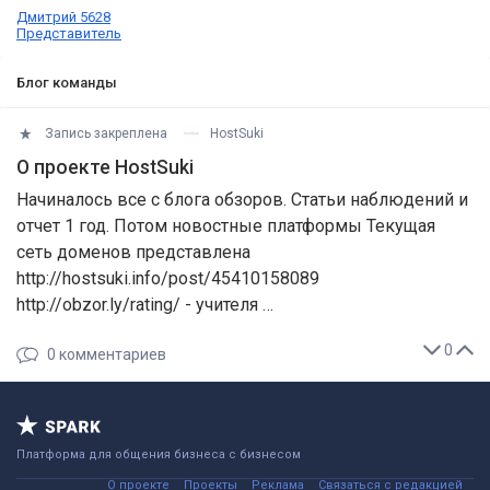
Дмитрий 5628
Представитель
Блог команды
Запись закреплена
HostSuki
О проекте HostSuki
Начиналось все с блога обзоров. Статьи наблюдений и
отчет 1 год. Потом новостные платформы Текущая
сеть доменов представлена
http://hostsuki.info/post/45410158089
http://obzor.ly/rating/ - учителя …
0
0
комментариев
Платформа для общения бизнеса с бизнесом
О проекте
Проекты
Реклама
Связаться с редакцией