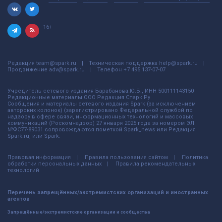
16+
Редакция
team@spark.ru
Техническая поддержка
help@spark.ru
Продвижение
adv@spark.ru
Телефон
+7 495 137-07-07
Учредитель сетевого издания Барабанова.Ю.Б., ИНН 500111143150
Редакционные материалы ООО Редакция Спарк Ру
Сообщения и материалы сетевого издания Spark (за исключением
авторских колонок) (зарегистрировано Федеральной службой по
надзору в сфере связи, информационных технологий и массовых
коммуникаций (Роскомнадзор) 27 января 2025 года за номером ЭЛ
№ФС77-89031 сопровождаются пометкой Spark_news или Редакция
Spark.ru, или Spark.
Правовая информация
Правила пользования сайтом
Политика
обработки персональных данных
Правила рекомендательных
технологий
Перечень запрещённых/экстремистских организаций и иностранных
агентов
Запрещённые/экстремистские организации и сообщества