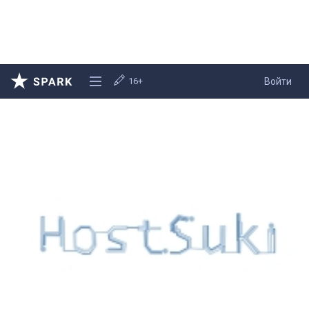
16+
Войти