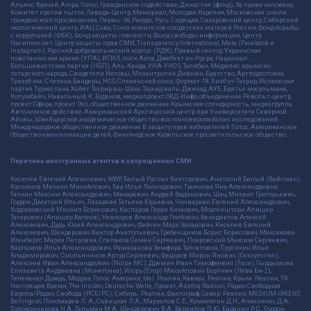
Альянс Врачей, Агора, Голос, Гражданское содействие, Династия (фонд), За права человека,
Комитет против пыток, Левада-Центр, Мемориал, Молодая Карелия, Московская школа
гражданского просвещения, Пермь-36, Ракурс, Русь Сидящая, Сахаровский центр, Сибирский
экологический центр, ИАЦ Сова, Союз комитетов солдатских матерей России, Фонд борьбы
с коррупцией (ФБК), Фонд защиты гласности, Фонд свободы информации, Центр
Насилию.нет, Центр защиты прав СМИ, Transparency International, Meta (Facebook и
Instagram), Русский добровольческий корпус (РДК), Правый сектор, Украинская
повстанческая армия (УПА), ИГИЛ, полк Азов, Джебхат ан-Нусра, Национал-
Большевистская партия (НБП), Аль-Каида, УНА-УНСО, Талибан, Меджлис крымско-
татарского народа, Свидетели Иеговы, Мизантропик Дивижн, Братство, Артподготовка,
Тризуб им. Степана Бандеры, НСО, Славянский союз, Формат-18, Хизб ут-Тахрир, Исламская
партия Туркестана, Хайят Тахрир аш-Шам, Таухид валь-Джихад, АУЕ, Братья мусульмане,
Колумбайн, Навальный, К. Буданов, медиапроект ОВД-Инфо, объединение Револьт-центр,
проект Сфера, проект Эхо, общественное движение Крымская солидарность, медиагруппа
Автономное действие, Американский Арктический центр при Университете Северной
Айовы, Швейцарское академическое общество восточноевропейских исследований,
Международное общественное движение В защиту прав избирателей Голос, Американское
Общество евангелизации детей, Финляндское Карельское просветительское общество.
Перечень иностранных агентов и запрещённых СМИ
Киселёв Евгений Алекссевич, WWF, Белый Руслан Викторович, Анатолий Белый (Вайсман),
Касьянов Михаил Михайлович, Бер Илья Леонидович, Троянова Яна Александровна,
Галкин Максим Александрович, Макаревич Андрей Вадимович, Шац Михаил Григорьевич,
Гордон Дмитрий Ильич, Лазарева Татьяна Юрьевна, Чичваркин Евгений Александрович,
Ходорковский Михаил Борисович, Каспаров Гарри Кимович, Моргенштерн Алишер
Тагирович (Алишер Валеев), Невзоров Александр Глебович, Венедиктов Алексей
Алексеевич, Дудь Юрий Александрович, Фейгин Марк Захарович, Киселев Евгений
Алексеевич, Шендерович Виктор Анатольевич, Гребенщиков Борис Борисович, Максакова-
Игенбергс Мария Петровна, Слепаков Семен Сергеевич, Покровский Максим Сергеевич,
Варламов Илья Александрович, Рамазанова Земфира Талгатовна, Прусикин Илья
Владимирович, Смольянинов Артур Сергеевич, Федоров Мирон Янович (Oxxxymiron),
Алексеев Иван Александрович (Noize MC), Дремин Иван Тимофеевич (Face), Гырдымова
Елизавета Андреевна (Монеточка), Игорь(Егор) Михайлович Бортник (Лёва Би-2),
Телеканал Дождь, Медуза, Голос Америки, Idel. Реалии, Кавказ. Реалии, Крым. Реалии, ТК
Настоящее Время, The Insider, Deutsche Welle, Проект, Azatliq Radiosi, Радио Свободная
Европа/Радио Свобода (PCE/PC), Сибирь. Реалии, Фактограф, Север. Реалии, MEDIUM-ORIENT,
Bellingcat, Пономарев Л. А., Савицкая Л.А., Маркелов С.Е., Камалягин Д.Н., Апахончич Д.А.,
Толоконникова Н.А., Гельман М.А., Шендерович В.А., Верзилов П.Ю., Баданин Р.С., Гордон,