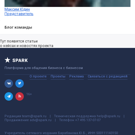
Максим Юдин
Представитель
Блог команды
Тут появятся статьи
о кейсах и новостях проекта
Платформа для общения бизнеса с бизнесом
О проекте
Проекты
Реклама
Связаться с редакцией
16+
Редакция
team@spark.ru
Техническая поддержка
help@spark.ru
Продвижение
adv@spark.ru
Телефон
+7 495 137-07-07
Учредитель сетевого издания Барабанова.Ю.Б., ИНН 500111143150