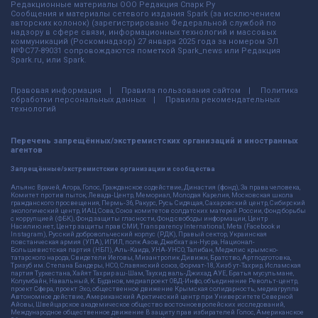
Редакционные материалы ООО Редакция Спарк Ру
Сообщения и материалы сетевого издания Spark (за исключением
авторских колонок) (зарегистрировано Федеральной службой по
надзору в сфере связи, информационных технологий и массовых
коммуникаций (Роскомнадзор) 27 января 2025 года за номером ЭЛ
№ФС77-89031 сопровождаются пометкой Spark_news или Редакция
Spark.ru, или Spark.
Правовая информация
Правила пользования сайтом
Политика
обработки персональных данных
Правила рекомендательных
технологий
Перечень запрещённых/экстремистских организаций и иностранных
агентов
Запрещённые/экстремистские организации и сообщества
Альянс Врачей, Агора, Голос, Гражданское содействие, Династия (фонд), За права человека,
Комитет против пыток, Левада-Центр, Мемориал, Молодая Карелия, Московская школа
гражданского просвещения, Пермь-36, Ракурс, Русь Сидящая, Сахаровский центр, Сибирский
экологический центр, ИАЦ Сова, Союз комитетов солдатских матерей России, Фонд борьбы
с коррупцией (ФБК), Фонд защиты гласности, Фонд свободы информации, Центр
Насилию.нет, Центр защиты прав СМИ, Transparency International, Meta (Facebook и
Instagram), Русский добровольческий корпус (РДК), Правый сектор, Украинская
повстанческая армия (УПА), ИГИЛ, полк Азов, Джебхат ан-Нусра, Национал-
Большевистская партия (НБП), Аль-Каида, УНА-УНСО, Талибан, Меджлис крымско-
татарского народа, Свидетели Иеговы, Мизантропик Дивижн, Братство, Артподготовка,
Тризуб им. Степана Бандеры, НСО, Славянский союз, Формат-18, Хизб ут-Тахрир, Исламская
партия Туркестана, Хайят Тахрир аш-Шам, Таухид валь-Джихад, АУЕ, Братья мусульмане,
Колумбайн, Навальный, К. Буданов, медиапроект ОВД-Инфо, объединение Револьт-центр,
проект Сфера, проект Эхо, общественное движение Крымская солидарность, медиагруппа
Автономное действие, Американский Арктический центр при Университете Северной
Айовы, Швейцарское академическое общество восточноевропейских исследований,
Международное общественное движение В защиту прав избирателей Голос, Американское