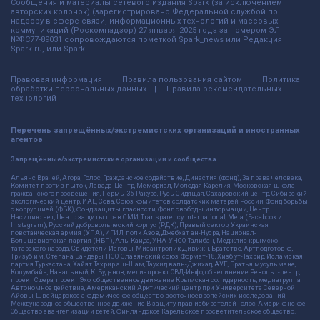
Сообщения и материалы сетевого издания Spark (за исключением
авторских колонок) (зарегистрировано Федеральной службой по
надзору в сфере связи, информационных технологий и массовых
коммуникаций (Роскомнадзор) 27 января 2025 года за номером ЭЛ
№ФС77-89031 сопровождаются пометкой Spark_news или Редакция
Spark.ru, или Spark.
Правовая информация
Правила пользования сайтом
Политика
обработки персональных данных
Правила рекомендательных
технологий
Перечень запрещённых/экстремистских организаций и иностранных
агентов
Запрещённые/экстремистские организации и сообщества
Альянс Врачей, Агора, Голос, Гражданское содействие, Династия (фонд), За права человека,
Комитет против пыток, Левада-Центр, Мемориал, Молодая Карелия, Московская школа
гражданского просвещения, Пермь-36, Ракурс, Русь Сидящая, Сахаровский центр, Сибирский
экологический центр, ИАЦ Сова, Союз комитетов солдатских матерей России, Фонд борьбы
с коррупцией (ФБК), Фонд защиты гласности, Фонд свободы информации, Центр
Насилию.нет, Центр защиты прав СМИ, Transparency International, Meta (Facebook и
Instagram), Русский добровольческий корпус (РДК), Правый сектор, Украинская
повстанческая армия (УПА), ИГИЛ, полк Азов, Джебхат ан-Нусра, Национал-
Большевистская партия (НБП), Аль-Каида, УНА-УНСО, Талибан, Меджлис крымско-
татарского народа, Свидетели Иеговы, Мизантропик Дивижн, Братство, Артподготовка,
Тризуб им. Степана Бандеры, НСО, Славянский союз, Формат-18, Хизб ут-Тахрир, Исламская
партия Туркестана, Хайят Тахрир аш-Шам, Таухид валь-Джихад, АУЕ, Братья мусульмане,
Колумбайн, Навальный, К. Буданов, медиапроект ОВД-Инфо, объединение Револьт-центр,
проект Сфера, проект Эхо, общественное движение Крымская солидарность, медиагруппа
Автономное действие, Американский Арктический центр при Университете Северной
Айовы, Швейцарское академическое общество восточноевропейских исследований,
Международное общественное движение В защиту прав избирателей Голос, Американское
Общество евангелизации детей, Финляндское Карельское просветительское общество.