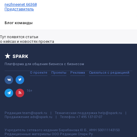
nezhneenet 66368
Представитель
Блог команды
Тут появятся статьи
о кейсах и новостях проекта
Платформа для общения бизнеса с бизнесом
О проекте
Проекты
Реклама
Связаться с редакцией
16+
Редакция
team@spark.ru
Техническая поддержка
help@spark.ru
Продвижение
adv@spark.ru
Телефон
+7 495 137-07-07
Учредитель сетевого издания Барабанова.Ю.Б., ИНН 500111143150
Редакционные материалы ООО Редакция Спарк Ру