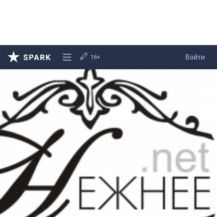
16+
Войти