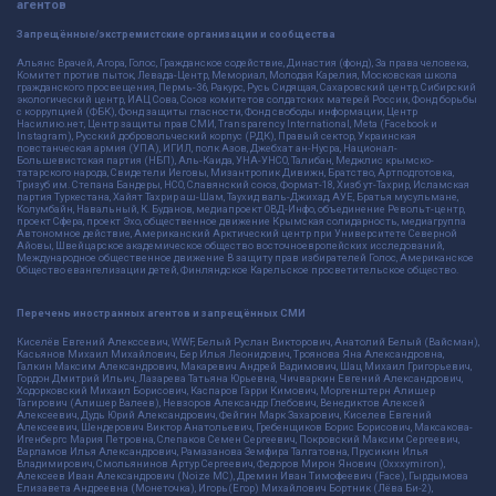
агентов
Запрещённые/экстремистские организации и сообщества
Альянс Врачей, Агора, Голос, Гражданское содействие, Династия (фонд), За права человека,
Комитет против пыток, Левада-Центр, Мемориал, Молодая Карелия, Московская школа
гражданского просвещения, Пермь-36, Ракурс, Русь Сидящая, Сахаровский центр, Сибирский
экологический центр, ИАЦ Сова, Союз комитетов солдатских матерей России, Фонд борьбы
с коррупцией (ФБК), Фонд защиты гласности, Фонд свободы информации, Центр
Насилию.нет, Центр защиты прав СМИ, Transparency International, Meta (Facebook и
Instagram), Русский добровольческий корпус (РДК), Правый сектор, Украинская
повстанческая армия (УПА), ИГИЛ, полк Азов, Джебхат ан-Нусра, Национал-
Большевистская партия (НБП), Аль-Каида, УНА-УНСО, Талибан, Меджлис крымско-
татарского народа, Свидетели Иеговы, Мизантропик Дивижн, Братство, Артподготовка,
Тризуб им. Степана Бандеры, НСО, Славянский союз, Формат-18, Хизб ут-Тахрир, Исламская
партия Туркестана, Хайят Тахрир аш-Шам, Таухид валь-Джихад, АУЕ, Братья мусульмане,
Колумбайн, Навальный, К. Буданов, медиапроект ОВД-Инфо, объединение Револьт-центр,
проект Сфера, проект Эхо, общественное движение Крымская солидарность, медиагруппа
Автономное действие, Американский Арктический центр при Университете Северной
Айовы, Швейцарское академическое общество восточноевропейских исследований,
Международное общественное движение В защиту прав избирателей Голос, Американское
Общество евангелизации детей, Финляндское Карельское просветительское общество.
Перечень иностранных агентов и запрещённых СМИ
Киселёв Евгений Алекссевич, WWF, Белый Руслан Викторович, Анатолий Белый (Вайсман),
Касьянов Михаил Михайлович, Бер Илья Леонидович, Троянова Яна Александровна,
Галкин Максим Александрович, Макаревич Андрей Вадимович, Шац Михаил Григорьевич,
Гордон Дмитрий Ильич, Лазарева Татьяна Юрьевна, Чичваркин Евгений Александрович,
Ходорковский Михаил Борисович, Каспаров Гарри Кимович, Моргенштерн Алишер
Тагирович (Алишер Валеев), Невзоров Александр Глебович, Венедиктов Алексей
Алексеевич, Дудь Юрий Александрович, Фейгин Марк Захарович, Киселев Евгений
Алексеевич, Шендерович Виктор Анатольевич, Гребенщиков Борис Борисович, Максакова-
Игенбергс Мария Петровна, Слепаков Семен Сергеевич, Покровский Максим Сергеевич,
Варламов Илья Александрович, Рамазанова Земфира Талгатовна, Прусикин Илья
Владимирович, Смольянинов Артур Сергеевич, Федоров Мирон Янович (Oxxxymiron),
Алексеев Иван Александрович (Noize MC), Дремин Иван Тимофеевич (Face), Гырдымова
Елизавета Андреевна (Монеточка), Игорь(Егор) Михайлович Бортник (Лёва Би-2),