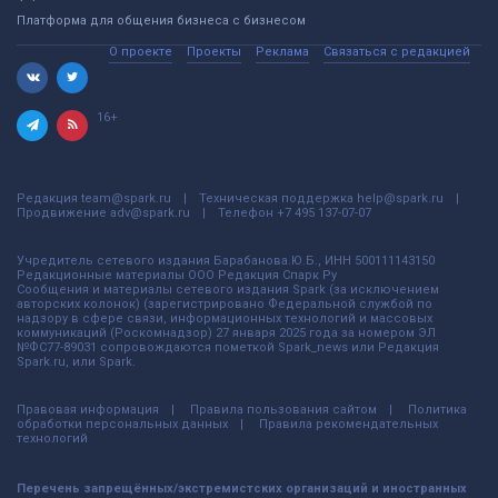
Платформа для общения бизнеса с бизнесом
О проекте
Проекты
Реклама
Связаться с редакцией
16+
Редакция
team@spark.ru
Техническая поддержка
help@spark.ru
Продвижение
adv@spark.ru
Телефон
+7 495 137-07-07
Учредитель сетевого издания Барабанова.Ю.Б., ИНН 500111143150
Редакционные материалы ООО Редакция Спарк Ру
Сообщения и материалы сетевого издания Spark (за исключением
авторских колонок) (зарегистрировано Федеральной службой по
надзору в сфере связи, информационных технологий и массовых
коммуникаций (Роскомнадзор) 27 января 2025 года за номером ЭЛ
№ФС77-89031 сопровождаются пометкой Spark_news или Редакция
Spark.ru, или Spark.
Правовая информация
Правила пользования сайтом
Политика
обработки персональных данных
Правила рекомендательных
технологий
Перечень запрещённых/экстремистских организаций и иностранных