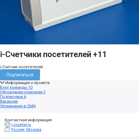
i-Cчетчики посетителей
+11
i-Счетчик посетителей
Подписаться
Информация о проекте
Блог команды
10
Обсуждение компании
2
Подписчики
6
Вакансии
Упоминания в СМИ
Контактная информация
i-counter.ru
Россия, Москва