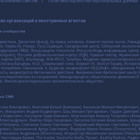
льзования сайтом
Политика обработки персональных данных
их организаций и иностранных агентов
и сообщества
действие, Династия (фонд), За права человека, Комитет против пыток, Лева
 Пермь-36, Ракурс, Русь Сидящая, Сахаровский центр, Сибирский экологиче
оррупцией (ФБК), Фонд защиты гласности, Фонд свободы информации, Центр 
 Instagram), Русский добровольческий корпус (РДК), Правый сектор, Украинска
партия (НБП), Аль-Каида, УНА-УНСО, Талибан, Меджлис крымско-татарского 
 Степана Бандеры, НСО, Славянский союз, Формат-18, Хизб ут-Тахрир, Исламск
 Колумбайн, Навальный, К. Буданов, медиапроект ОВД-Инфо, объединение Рев
ть, медиагруппа Автономное действие, Американский Арктический центр п
чноевропейских исследований, Международное общественное движение В з
й, Финляндское Карельское просветительское общество.
ных СМИ
слан Викторович, Анатолий Белый (Вайсман), Касьянов Михаил Михайлович,
ч, Макаревич Андрей Вадимович, Шац Михаил Григорьевич, Гордон Дмитрий 
л Борисович, Каспаров Гарри Кимович, Моргенштерн Алишер Тагирович (Алиш
Александрович, Фейгин Марк Захарович, Киселев Евгений Алексеевич, Шенд
я Петровна, Слепаков Семен Сергеевич, Покровский Максим Сергеевич, Ва
ович, Смольянинов Артур Сергеевич, Федоров Мирон Янович (Oxxxymiron), 
лизавета Андреевна (Монеточка), Игорь(Егор) Михайлович Бортник (Лёва Би-
К Настоящее Время, The Insider, Deutsche Welle, Проект, Azatliq Radiosi, Ра