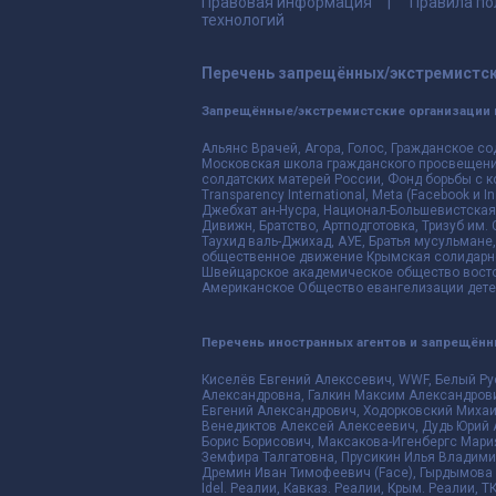
Правовая информация
Правила по
технологий
Перечень запрещённых/экстремистск
Запрещённые/экстремистские организации 
Альянс Врачей, Агора, Голос, Гражданское со
Московская школа гражданского просвещения,
солдатских матерей России, Фонд борьбы с к
Transparency International, Meta (Facebook и
Джебхат ан-Нусра, Национал-Большевистская 
Дивижн, Братство, Артподготовка, Тризуб им.
Таухид валь-Джихад, АУЕ, Братья мусульмане,
общественное движение Крымская солидарнос
Швейцарское академическое общество восто
Американское Общество евангелизации дете
Перечень иностранных агентов и запрещён
Киселёв Евгений Алекссевич, WWF, Белый Ру
Александровна, Галкин Максим Александрови
Евгений Александрович, Ходорковский Михаи
Венедиктов Алексей Алексеевич, Дудь Юрий 
Борис Борисович, Максакова-Игенбергс Мари
Земфира Талгатовна, Прусикин Илья Владимир
Дремин Иван Тимофеевич (Face), Гырдымова Е
Idel. Реалии, Кавказ. Реалии, Крым. Реалии, Т