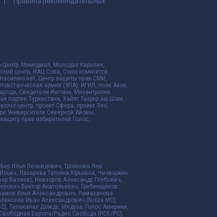
Правила рекомендательных
да-Центр, Мемориал, Молодая Карелия,
ский центр, ИАЦ Сова, Союз комитетов
Насилию.нет, Центр защиты прав СМИ,
я повстанческая армия (УПА), ИГИЛ, полк Азов,
народа, Свидетели Иеговы, Мизантропик
ая партия Туркестана, Хайят Тахрир аш-Шам,
ольт-центр, проект Сфера, проект Эхо,
ри Университете Северной Айовы,
ащиту прав избирателей Голос,
 Бер Илья Леонидович, Троянова Яна
Ильич, Лазарева Татьяна Юрьевна, Чичваркин
ер Валеев), Невзоров Александр Глебович,
ерович Виктор Анатольевич, Гребенщиков
рламов Илья Александрович, Рамазанова
Алексеев Иван Александрович (Noize MC),
2), Телеканал Дождь, Медуза, Голос Америки,
дио Свободная Европа/Радио Свобода (PCE/PC),