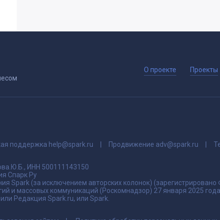
О проекте
Проекты
несом
кая поддержка
help@spark.ru
Продвижение
adv@spark.ru
Т
ва.Ю.Б., ИНН 500111143150
я Спарк Ру
ия Spark (за исключением авторских колонок) (зарегистрировано
гий и массовых коммуникаций (Роскомнадзор) 27 января 2025 го
ли Редакция Spark.ru, или Spark.