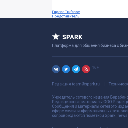
Eugene Trufanov
Представитель
Платформа для общения бизнеса с биз
16+
Редакция
team@spark.ru
Техничес
Учредитель сетевого издания Барабано
Редакционные материалы ООО Редакци
Сообщения и материалы сетевого издан
сфере связи, информационных техноло
сопровождаются пометкой Spark_news и