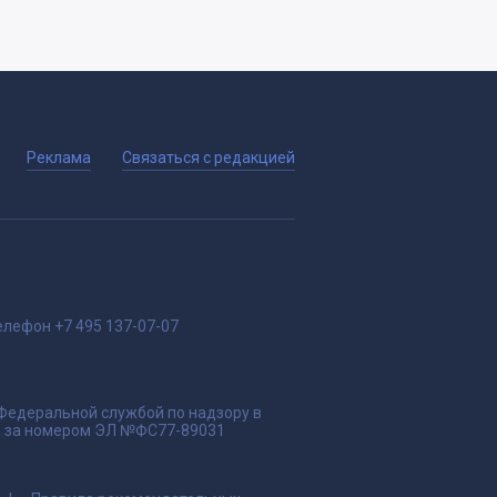
Реклама
Связаться с редакцией
елефон
+7 495 137-07-07
 Федеральной службой по надзору в
да за номером ЭЛ №ФС77-89031