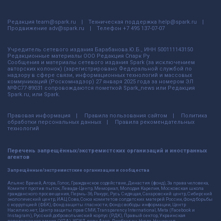
Редакция
team@spark.ru
Техническая поддержка
help@spark.ru
Продвижение
adv@spark.ru
Телефон
+7 495 137-07-07
Учредитель сетевого издания Барабанова.Ю.Б., ИНН 500111143150
Редакционные материалы ООО Редакция Спарк Ру
Сообщения и материалы сетевого издания Spark (за исключением
авторских колонок) (зарегистрировано Федеральной службой по
надзору в сфере связи, информационных технологий и массовых
коммуникаций (Роскомнадзор) 27 января 2025 года за номером ЭЛ
№ФС77-89031 сопровождаются пометкой Spark_news или Редакция
Spark.ru, или Spark.
Правовая информация
Правила пользования сайтом
Политика
обработки персональных данных
Правила рекомендательных
технологий
Перечень запрещённых/экстремистских организаций и иностранных
агентов
Запрещённые/экстремистские организации и сообщества
Альянс Врачей, Агора, Голос, Гражданское содействие, Династия (фонд), За права человека,
Комитет против пыток, Левада-Центр, Мемориал, Молодая Карелия, Московская школа
гражданского просвещения, Пермь-36, Ракурс, Русь Сидящая, Сахаровский центр, Сибирский
экологический центр, ИАЦ Сова, Союз комитетов солдатских матерей России, Фонд борьбы
с коррупцией (ФБК), Фонд защиты гласности, Фонд свободы информации, Центр
Насилию.нет, Центр защиты прав СМИ, Transparency International, Meta (Facebook и
Instagram), Русский добровольческий корпус (РДК), Правый сектор, Украинская
повстанческая армия (УПА), ИГИЛ, полк Азов, Джебхат ан-Нусра, Национал-