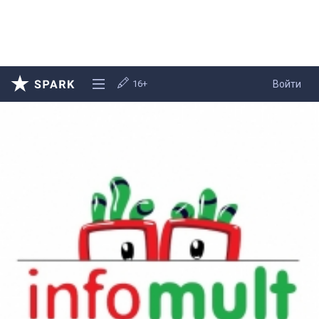
16+
Войти