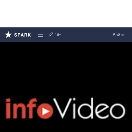
16+
Войти