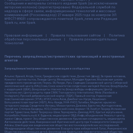
Сообщения и материалы сетевого издания Spark (за исключением
авторских колонок) (зарегистрировано Федеральной службой по
надзору в сфере связи, информационных технологий и массовых
коммуникаций (Роскомнадзор) 27 января 2025 года за номером ЭЛ
№ФС77-89031 сопровождаются пометкой Spark_news или Редакция
Spark.ru, или Spark.
Правовая информация
Правила пользования сайтом
Политика
обработки персональных данных
Правила рекомендательных
технологий
Перечень запрещённых/экстремистских организаций и иностранных
агентов
Запрещённые/экстремистские организации и сообщества
Альянс Врачей, Агора, Голос, Гражданское содействие, Династия (фонд), За права человека,
Комитет против пыток, Левада-Центр, Мемориал, Молодая Карелия, Московская школа
гражданского просвещения, Пермь-36, Ракурс, Русь Сидящая, Сахаровский центр, Сибирский
экологический центр, ИАЦ Сова, Союз комитетов солдатских матерей России, Фонд борьбы
с коррупцией (ФБК), Фонд защиты гласности, Фонд свободы информации, Центр
Насилию.нет, Центр защиты прав СМИ, Transparency International, Meta (Facebook и
Instagram), Русский добровольческий корпус (РДК), Правый сектор, Украинская
повстанческая армия (УПА), ИГИЛ, полк Азов, Джебхат ан-Нусра, Национал-
Большевистская партия (НБП), Аль-Каида, УНА-УНСО, Талибан, Меджлис крымско-
татарского народа, Свидетели Иеговы, Мизантропик Дивижн, Братство, Артподготовка,
Тризуб им. Степана Бандеры, НСО, Славянский союз, Формат-18, Хизб ут-Тахрир, Исламская
партия Туркестана, Хайят Тахрир аш-Шам, Таухид валь-Джихад, АУЕ, Братья мусульмане,
Колумбайн, Навальный, К. Буданов, медиапроект ОВД-Инфо, объединение Револьт-центр,
проект Сфера, проект Эхо, общественное движение Крымская солидарность, медиагруппа
Автономное действие, Американский Арктический центр при Университете Северной
Айовы, Швейцарское академическое общество восточноевропейских исследований,
Международное общественное движение В защиту прав избирателей Голос, Американское
Общество евангелизации детей, Финляндское Карельское просветительское общество.