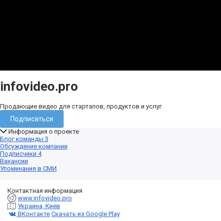
infovideo.pro
Продающие видео для стартапов, продуктов и услуг
Подписаться
Информация о проекте
Блог команды
3
Обсуждение компании
Подписчики
4
Вакансии
Упоминания в СМИ
Контактная информация
www.infovideo.pro
Украина, Киев
ВКонтакте
Скачать из Google Play