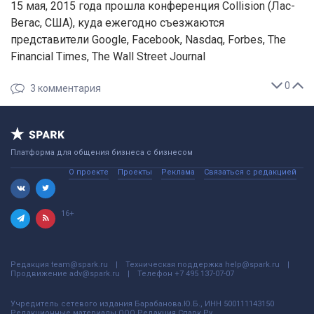
15 мая, 2015 года прошла конференция Collision (Лас-
Вегас, США), куда ежегодно съезжаются
представители Google, Facebook, Nasdaq, Forbes, The
Financial Times, The Wall Street Journal
0
3
комментария
Платформа для общения бизнеса с бизнесом
О проекте
Проекты
Реклама
Связаться с редакцией
16+
Редакция
team@spark.ru
Техническая поддержка
help@spark.ru
Продвижение
adv@spark.ru
Телефон
+7 495 137-07-07
Учредитель сетевого издания Барабанова.Ю.Б., ИНН 500111143150
Редакционные материалы ООО Редакция Спарк Ру