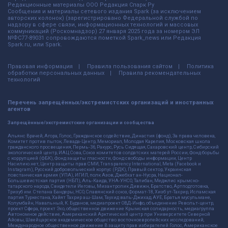
Редакционные материалы ООО Редакция Спарк Ру
Сообщения и материалы сетевого издания Spark (за исключением
авторских колонок) (зарегистрировано Федеральной службой по
надзору в сфере связи, информационных технологий и массовых
коммуникаций (Роскомнадзор) 27 января 2025 года за номером ЭЛ
№ФС77-89031 сопровождаются пометкой Spark_news или Редакция
Spark.ru, или Spark.
Правовая информация
Правила пользования сайтом
Политика
обработки персональных данных
Правила рекомендательных
технологий
Перечень запрещённых/экстремистских организаций и иностранных
агентов
Запрещённые/экстремистские организации и сообщества
Альянс Врачей, Агора, Голос, Гражданское содействие, Династия (фонд), За права человека,
Комитет против пыток, Левада-Центр, Мемориал, Молодая Карелия, Московская школа
гражданского просвещения, Пермь-36, Ракурс, Русь Сидящая, Сахаровский центр, Сибирский
экологический центр, ИАЦ Сова, Союз комитетов солдатских матерей России, Фонд борьбы
с коррупцией (ФБК), Фонд защиты гласности, Фонд свободы информации, Центр
Насилию.нет, Центр защиты прав СМИ, Transparency International, Meta (Facebook и
Instagram), Русский добровольческий корпус (РДК), Правый сектор, Украинская
повстанческая армия (УПА), ИГИЛ, полк Азов, Джебхат ан-Нусра, Национал-
Большевистская партия (НБП), Аль-Каида, УНА-УНСО, Талибан, Меджлис крымско-
татарского народа, Свидетели Иеговы, Мизантропик Дивижн, Братство, Артподготовка,
Тризуб им. Степана Бандеры, НСО, Славянский союз, Формат-18, Хизб ут-Тахрир, Исламская
партия Туркестана, Хайят Тахрир аш-Шам, Таухид валь-Джихад, АУЕ, Братья мусульмане,
Колумбайн, Навальный, К. Буданов, медиапроект ОВД-Инфо, объединение Револьт-центр,
проект Сфера, проект Эхо, общественное движение Крымская солидарность, медиагруппа
Автономное действие, Американский Арктический центр при Университете Северной
Айовы, Швейцарское академическое общество восточноевропейских исследований,
Международное общественное движение В защиту прав избирателей Голос, Американское