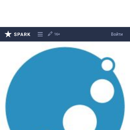
16+
Войти