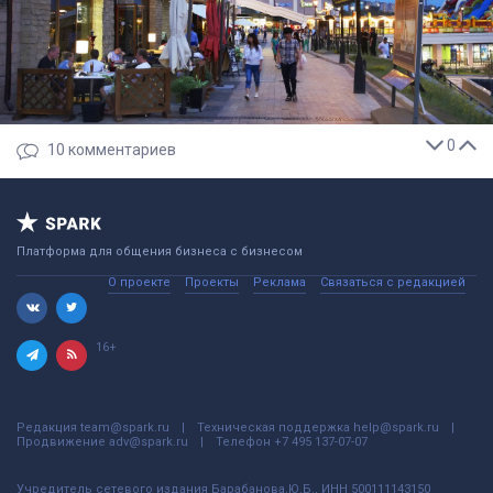
0
10
комментариев
Платформа для общения бизнеса с бизнесом
О проекте
Проекты
Реклама
Связаться с редакцией
16+
Редакция
team@spark.ru
Техническая поддержка
help@spark.ru
Продвижение
adv@spark.ru
Телефон
+7 495 137-07-07
Учредитель сетевого издания Барабанова.Ю.Б., ИНН 500111143150