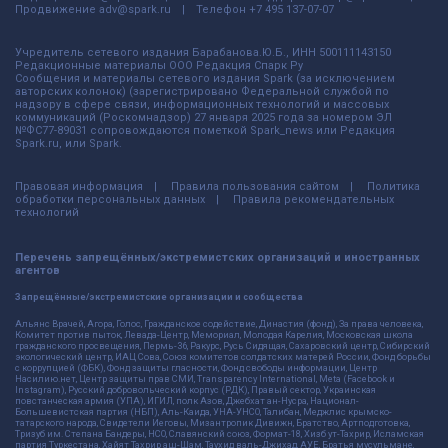
Продвижение
adv@spark.ru
Телефон
+7 495 137-07-07
Учредитель сетевого издания Барабанова.Ю.Б., ИНН 500111143150
Редакционные материалы ООО Редакция Спарк Ру
Сообщения и материалы сетевого издания Spark (за исключением
авторских колонок) (зарегистрировано Федеральной службой по
надзору в сфере связи, информационных технологий и массовых
коммуникаций (Роскомнадзор) 27 января 2025 года за номером ЭЛ
№ФС77-89031 сопровождаются пометкой Spark_news или Редакция
Spark.ru, или Spark.
Правовая информация
Правила пользования сайтом
Политика
обработки персональных данных
Правила рекомендательных
технологий
Перечень запрещённых/экстремистских организаций и иностранных
агентов
Запрещённые/экстремистские организации и сообщества
Альянс Врачей, Агора, Голос, Гражданское содействие, Династия (фонд), За права человека,
Комитет против пыток, Левада-Центр, Мемориал, Молодая Карелия, Московская школа
гражданского просвещения, Пермь-36, Ракурс, Русь Сидящая, Сахаровский центр, Сибирский
экологический центр, ИАЦ Сова, Союз комитетов солдатских матерей России, Фонд борьбы
с коррупцией (ФБК), Фонд защиты гласности, Фонд свободы информации, Центр
Насилию.нет, Центр защиты прав СМИ, Transparency International, Meta (Facebook и
Instagram), Русский добровольческий корпус (РДК), Правый сектор, Украинская
повстанческая армия (УПА), ИГИЛ, полк Азов, Джебхат ан-Нусра, Национал-
Большевистская партия (НБП), Аль-Каида, УНА-УНСО, Талибан, Меджлис крымско-
татарского народа, Свидетели Иеговы, Мизантропик Дивижн, Братство, Артподготовка,
Тризуб им. Степана Бандеры, НСО, Славянский союз, Формат-18, Хизб ут-Тахрир, Исламская
партия Туркестана, Хайят Тахрир аш-Шам, Таухид валь-Джихад, АУЕ, Братья мусульмане,