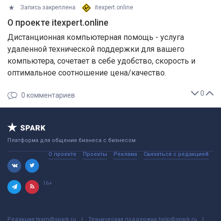
Запись закреплена
itexpert.online
О проекте itexpert.online
Дистанционная компьютерная помощь - услуга
удаленной технической поддержки для вашего
компьютера, сочетает в себе удобство, скорость и
оптимальное соотношение цена/качество.
0
0
комментариев
Платформа для общения бизнеса с бизнесом
О проекте
Проекты
Реклама
Связаться с редакцией
16+
Редакция
team@spark.ru
Техническая поддержка
help@spark.ru