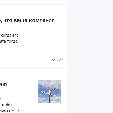
о, что ваша компания
 когда его
ть тогда,
0
они
ет
 чтобы
ремя семье