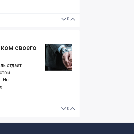
0
иком своего
ль отдает
тстви
. Но
х
0