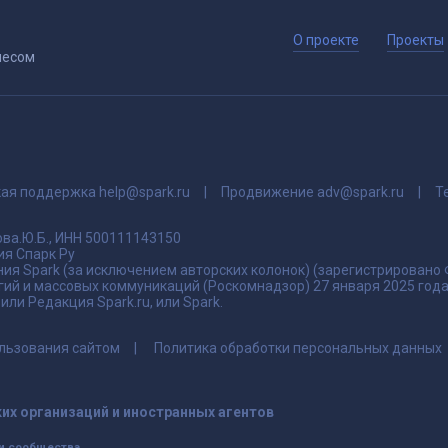
О проекте
Проекты
несом
кая поддержка
help@spark.ru
Продвижение
adv@spark.ru
Т
ва.Ю.Б., ИНН 500111143150
я Спарк Ру
ия Spark (за исключением авторских колонок) (зарегистрировано
гий и массовых коммуникаций (Роскомнадзор) 27 января 2025 го
ли Редакция Spark.ru, или Spark.
льзования сайтом
Политика обработки персональных данных
их организаций и иностранных агентов
и сообщества