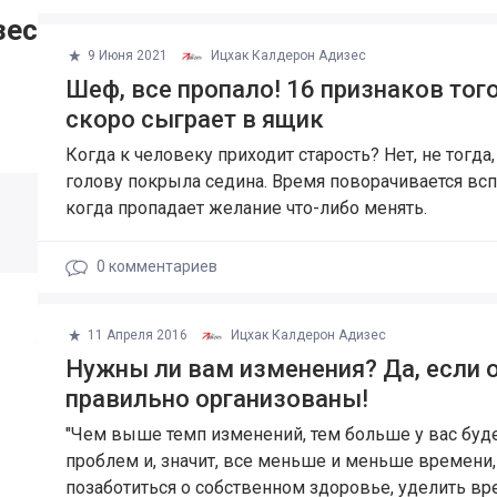
зес
9 Июня 2021
Ицхак Калдерон Адизес
Шеф, все пропало! 16 признаков тог
скоро сыграет в ящик
Когда к человеку приходит старость? Нет, не тогда,
голову покрыла седина. Время поворачивается вспя
когда пропадает желание что-либо менять.
0
комментариев
11 Апреля 2016
Ицхак Калдерон Адизес
Нужны ли вам изменения? Да, если 
правильно организованы!
"Чем выше темп изменений, тем больше у вас буд
проблем и, значит, все меньше и меньше времени,
позаботиться о собственном здоровье, уделить в