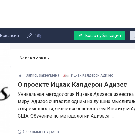
Вакансии
Ваша публикация
16+
Блог команды
Запись закреплена
Ицхак Калдерон Адизес
О проекте Ицхак Калдерон Адизес
Уникальная методология Ицхака Адизеса известна
миру. Адизес считается одним из лучших мыслител
современности, является основателем Института А
США. Обучение по методологии Адизеса …
0
комментариев