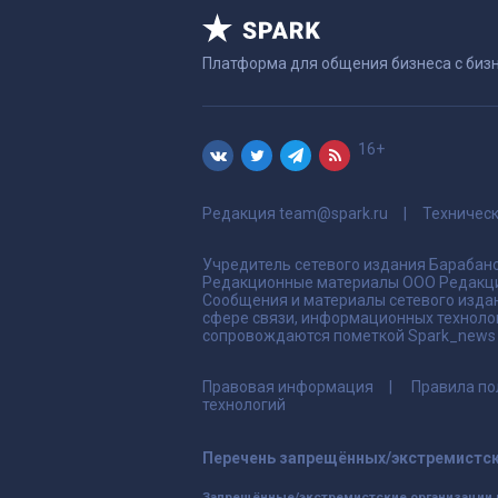
Платформа для общения бизнеса с биз
16+
Редакция
team@spark.ru
Техничес
Учредитель сетевого издания Барабано
Редакционные материалы ООО Редакци
Сообщения и материалы сетевого издан
сфере связи, информационных техноло
сопровождаются пометкой Spark_news и
Правовая информация
Правила по
технологий
Перечень запрещённых/экстремистск
Запрещённые/экстремистские организации 