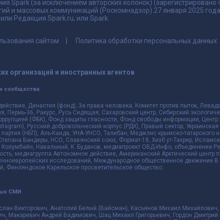
ия Spark (за исключением авторских колонок) (зарегистрировано
гий и массовых коммуникаций (Роскомнадзор) 27 января 2025 го
ли Редакция Spark.ru, или Spark.
льзования сайтом
Политика обработки персональных данных
их организаций и иностранных агентов
и сообщества
действие, Династия (фонд), За права человека, Комитет против пыток, Лева
 Пермь-36, Ракурс, Русь Сидящая, Сахаровский центр, Сибирский экологиче
оррупцией (ФБК), Фонд защиты гласности, Фонд свободы информации, Центр 
 Instagram), Русский добровольческий корпус (РДК), Правый сектор, Украинска
партия (НБП), Аль-Каида, УНА-УНСО, Талибан, Меджлис крымско-татарского 
 Степана Бандеры, НСО, Славянский союз, Формат-18, Хизб ут-Тахрир, Исламск
 Колумбайн, Навальный, К. Буданов, медиапроект ОВД-Инфо, объединение Рев
ть, медиагруппа Автономное действие, Американский Арктический центр п
чноевропейских исследований, Международное общественное движение В з
й, Финляндское Карельское просветительское общество.
ных СМИ
слан Викторович, Анатолий Белый (Вайсман), Касьянов Михаил Михайлович,
ч, Макаревич Андрей Вадимович, Шац Михаил Григорьевич, Гордон Дмитрий 