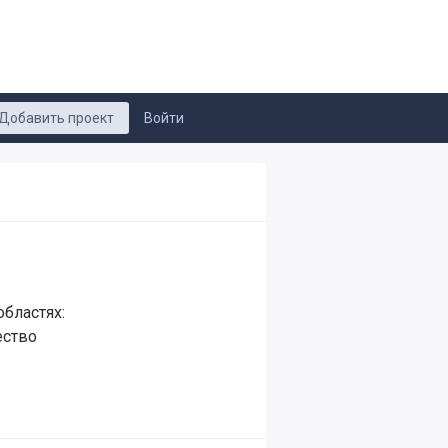
Добавить проект
Войти
бластях:
ество