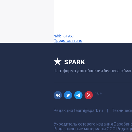
rabbi 61963
Представитель
Платформа для общения бизнеса с биз
16+
Редакция
team@spark.ru
Техничес
Учредитель сетевого издания Барабано
Редакционные материалы ООО Редакци