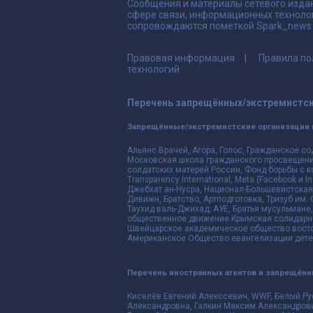
Сообщения и материалы сетевого издан
сфере связи, информационных техноло
сопровождаются пометкой Spark_news и
Правовая информация
Правила по
технологий
Перечень запрещённых/экстремистск
Запрещённые/экстремистские организации 
Альянс Врачей, Агора, Голос, Гражданское со
Московская школа гражданского просвещения,
солдатских матерей России, Фонд борьбы с к
Transparency International, Meta (Facebook и
Джебхат ан-Нусра, Национал-Большевистская 
Дивижн, Братство, Артподготовка, Тризуб им.
Таухид валь-Джихад, АУЕ, Братья мусульмане,
общественное движение Крымская солидарнос
Швейцарское академическое общество восто
Американское Общество евангелизации дете
Перечень иностранных агентов и запрещён
Киселёв Евгений Алекссевич, WWF, Белый Ру
Александровна, Галкин Максим Александрови