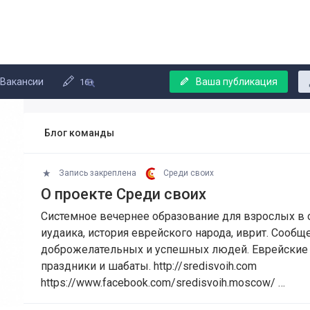
Вакансии
Ваша публикация
16+
Блог команды
Запись закреплена
Среди своих
О проекте Среди своих
Системное вечернее образование для взрослых в о
иудаика, история еврейского народа, иврит. Сообщ
доброжелательных и успешных людей. Еврейские
праздники и шабаты. http://sredisvoih.com
https://www.facebook.com/sredisvoih.moscow/ …