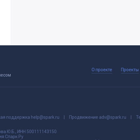
О проекте
Проекты
несом
кая поддержка
help@spark.ru
Продвижение
adv@spark.ru
Т
ва.Ю.Б., ИНН 500111143150
я Спарк Ру