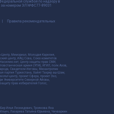
 Федеральной службой по надзору в
да за номером ЭЛ №ФС77-89031
Правила рекомендательных
да-Центр, Мемориал, Молодая Карелия,
ский центр, ИАЦ Сова, Союз комитетов
Насилию.нет, Центр защиты прав СМИ,
я повстанческая армия (УПА), ИГИЛ, полк Азов,
народа, Свидетели Иеговы, Мизантропик
ая партия Туркестана, Хайят Тахрир аш-Шам,
ольт-центр, проект Сфера, проект Эхо,
ри Университете Северной Айовы,
ащиту прав избирателей Голос,
 Бер Илья Леонидович, Троянова Яна
Ильич, Лазарева Татьяна Юрьевна, Чичваркин