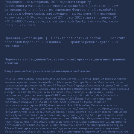
Редакционные материалы ООО Редакция Спарк Ру
Сообщения и материалы сетевого издания Spark (за исключением
авторских колонок) (зарегистрировано Федеральной службой по
надзору в сфере связи, информационных технологий и массовых
коммуникаций (Роскомнадзор) 27 января 2025 года за номером ЭЛ
№ФС77-89031 сопровождаются пометкой Spark_news или Редакция
Spark.ru, или Spark.
Правовая информация
Правила пользования сайтом
Политика
обработки персональных данных
Правила рекомендательных
технологий
Перечень запрещённых/экстремистских организаций и иностранных
агентов
Запрещённые/экстремистские организации и сообщества
Альянс Врачей, Агора, Голос, Гражданское содействие, Династия (фонд), За права человека,
Комитет против пыток, Левада-Центр, Мемориал, Молодая Карелия, Московская школа
гражданского просвещения, Пермь-36, Ракурс, Русь Сидящая, Сахаровский центр, Сибирский
экологический центр, ИАЦ Сова, Союз комитетов солдатских матерей России, Фонд борьбы
с коррупцией (ФБК), Фонд защиты гласности, Фонд свободы информации, Центр
Насилию.нет, Центр защиты прав СМИ, Transparency International, Meta (Facebook и
Instagram), Русский добровольческий корпус (РДК), Правый сектор, Украинская
повстанческая армия (УПА), ИГИЛ, полк Азов, Джебхат ан-Нусра, Национал-
Большевистская партия (НБП), Аль-Каида, УНА-УНСО, Талибан, Меджлис крымско-
татарского народа, Свидетели Иеговы, Мизантропик Дивижн, Братство, Артподготовка,
Тризуб им. Степана Бандеры, НСО, Славянский союз, Формат-18, Хизб ут-Тахрир, Исламская
партия Туркестана, Хайят Тахрир аш-Шам, Таухид валь-Джихад, АУЕ, Братья мусульмане,
Колумбайн, Навальный, К. Буданов, медиапроект ОВД-Инфо, объединение Револьт-центр,
проект Сфера, проект Эхо, общественное движение Крымская солидарность, медиагруппа
Автономное действие, Американский Арктический центр при Университете Северной
Айовы, Швейцарское академическое общество восточноевропейских исследований,
Международное общественное движение В защиту прав избирателей Голос, Американское