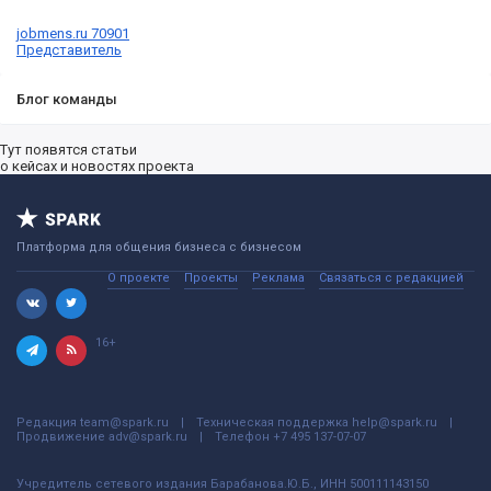
jobmens.ru 70901
Представитель
Блог команды
Тут появятся статьи
о кейсах и новостях проекта
Платформа для общения бизнеса с бизнесом
О проекте
Проекты
Реклама
Связаться с редакцией
16+
Редакция
team@spark.ru
Техническая поддержка
help@spark.ru
Продвижение
adv@spark.ru
Телефон
+7 495 137-07-07
Учредитель сетевого издания Барабанова.Ю.Б., ИНН 500111143150