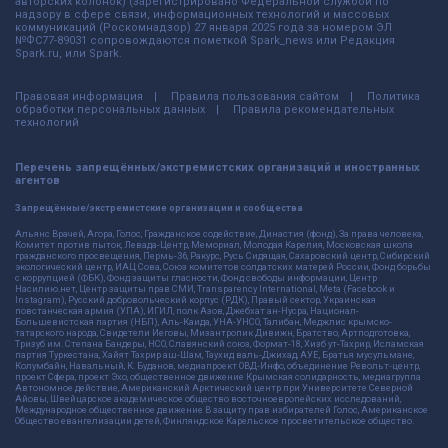
авторских колонок) (зарегистрировано Федеральной службой по
надзору в сфере связи, информационных технологий и массовых
коммуникаций (Роскомнадзор) 27 января 2025 года за номером ЭЛ
№ФС77-89031 сопровождаются пометкой Spark_news или Редакция
Spark.ru, или Spark.
Правовая информация
Правила пользования сайтом
Политика
обработки персональных данных
Правила рекомендательных
технологий
Перечень запрещённых/экстремистских организаций и иностранных
агентов
Запрещённые/экстремистские организации и сообщества
Альянс Врачей, Агора, Голос, Гражданское содействие, Династия (фонд), За права человека,
Комитет против пыток, Левада-Центр, Мемориал, Молодая Карелия, Московская школа
гражданского просвещения, Пермь-36, Ракурс, Русь Сидящая, Сахаровский центр, Сибирский
экологический центр, ИАЦ Сова, Союз комитетов солдатских матерей России, Фонд борьбы
с коррупцией (ФБК), Фонд защиты гласности, Фонд свободы информации, Центр
Насилию.нет, Центр защиты прав СМИ, Transparency International, Meta (Facebook и
Instagram), Русский добровольческий корпус (РДК), Правый сектор, Украинская
повстанческая армия (УПА), ИГИЛ, полк Азов, Джебхат ан-Нусра, Национал-
Большевистская партия (НБП), Аль-Каида, УНА-УНСО, Талибан, Меджлис крымско-
татарского народа, Свидетели Иеговы, Мизантропик Дивижн, Братство, Артподготовка,
Тризуб им. Степана Бандеры, НСО, Славянский союз, Формат-18, Хизб ут-Тахрир, Исламская
партия Туркестана, Хайят Тахрир аш-Шам, Таухид валь-Джихад, АУЕ, Братья мусульмане,
Колумбайн, Навальный, К. Буданов, медиапроект ОВД-Инфо, объединение Револьт-центр,
проект Сфера, проект Эхо, общественное движение Крымская солидарность, медиагруппа
Автономное действие, Американский Арктический центр при Университете Северной
Айовы, Швейцарское академическое общество восточноевропейских исследований,
Международное общественное движение В защиту прав избирателей Голос, Американское
Общество евангелизации детей, Финляндское Карельское просветительское общество.