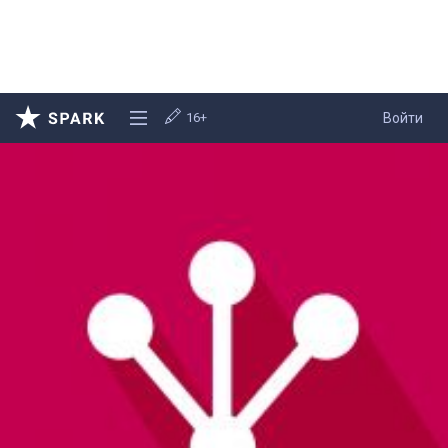
16+
Войти