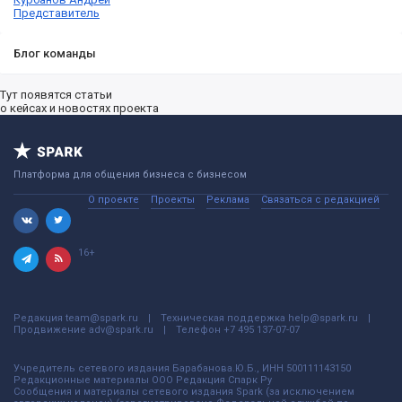
Представитель
Блог команды
Тут появятся статьи
о кейсах и новостях проекта
Платформа для общения бизнеса с бизнесом
О проекте
Проекты
Реклама
Связаться с редакцией
16+
Редакция
team@spark.ru
Техническая поддержка
help@spark.ru
Продвижение
adv@spark.ru
Телефон
+7 495 137-07-07
Учредитель сетевого издания Барабанова.Ю.Б., ИНН 500111143150
Редакционные материалы ООО Редакция Спарк Ру
Сообщения и материалы сетевого издания Spark (за исключением