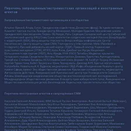
Перечень запрещённых/экстремистских организаций и иностранных
агентов
Запрещённые/экстремистские организации и сообщества
Альянс Врачей, Агора, Голос, Гражданское содействие, Династия (фонд), За права человека,
Комитет против пыток, Левада-Центр, Мемориал, Молодая Карелия, Московская школа
гражданского просвещения, Пермь-36, Ракурс, Русь Сидящая, Сахаровский центр, Сибирский
экологический центр, ИАЦ Сова, Союз комитетов солдатских матерей России, Фонд борьбы
с коррупцией (ФБК), Фонд защиты гласности, Фонд свободы информации, Центр
Насилию.нет, Центр защиты прав СМИ, Transparency International, Meta (Facebook и
Instagram), Русский добровольческий корпус (РДК), Правый сектор, Украинская
повстанческая армия (УПА), ИГИЛ, полк Азов, Джебхат ан-Нусра, Национал-
Большевистская партия (НБП), Аль-Каида, УНА-УНСО, Талибан, Меджлис крымско-
татарского народа, Свидетели Иеговы, Мизантропик Дивижн, Братство, Артподготовка,
Тризуб им. Степана Бандеры, НСО, Славянский союз, Формат-18, Хизб ут-Тахрир, Исламская
партия Туркестана, Хайят Тахрир аш-Шам, Таухид валь-Джихад, АУЕ, Братья мусульмане,
Колумбайн, Навальный, К. Буданов, медиапроект ОВД-Инфо, объединение Револьт-центр,
проект Сфера, проект Эхо, общественное движение Крымская солидарность, медиагруппа
Автономное действие, Американский Арктический центр при Университете Северной
Айовы, Швейцарское академическое общество восточноевропейских исследований,
Международное общественное движение В защиту прав избирателей Голос, Американское
Общество евангелизации детей, Финляндское Карельское просветительское общество.
Перечень иностранных агентов и запрещённых СМИ
Киселёв Евгений Алекссевич, WWF, Белый Руслан Викторович, Анатолий Белый (Вайсман),
Касьянов Михаил Михайлович, Бер Илья Леонидович, Троянова Яна Александровна,
Галкин Максим Александрович, Макаревич Андрей Вадимович, Шац Михаил Григорьевич,
Гордон Дмитрий Ильич, Лазарева Татьяна Юрьевна, Чичваркин Евгений Александрович,
Ходорковский Михаил Борисович, Каспаров Гарри Кимович, Моргенштерн Алишер
Тагирович (Алишер Валеев), Невзоров Александр Глебович, Венедиктов Алексей
Алексеевич, Дудь Юрий Александрович, Фейгин Марк Захарович, Киселев Евгений
Алексеевич, Шендерович Виктор Анатольевич, Гребенщиков Борис Борисович, Максакова-
Игенбергс Мария Петровна, Слепаков Семен Сергеевич, Покровский Максим Сергеевич,
Варламов Илья Александрович, Рамазанова Земфира Талгатовна, Прусикин Илья