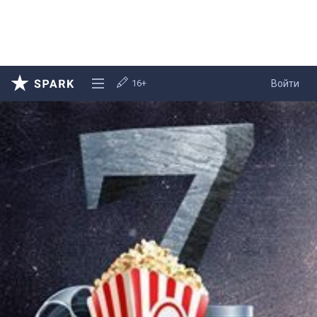
16+
Войти