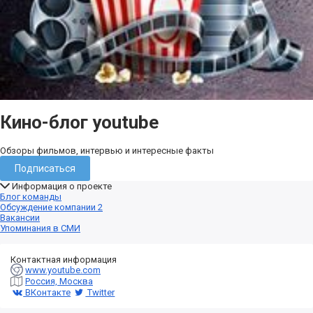
Кино-блог youtube
Обзоры фильмов, интервью и интересные факты
Подписаться
Информация о проекте
Блог команды
Обсуждение компании
2
Вакансии
Упоминания в СМИ
Контактная информация
www.youtube.com
Россия, Москва
ВКонтакте
Twitter