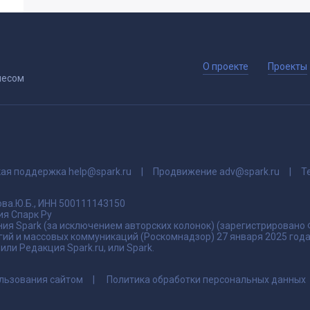
О проекте
Проекты
несом
кая поддержка
help@spark.ru
Продвижение
adv@spark.ru
Т
ва.Ю.Б., ИНН 500111143150
я Спарк Ру
ия Spark (за исключением авторских колонок) (зарегистрировано
гий и массовых коммуникаций (Роскомнадзор) 27 января 2025 го
ли Редакция Spark.ru, или Spark.
льзования сайтом
Политика обработки персональных данных