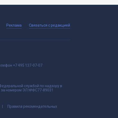
Реклама
Связаться с редакцией
елефон
+7 495 137-07-07
 Федеральной службой по надзору в
да за номером ЭЛ №ФС77-89031
Правила рекомендательных