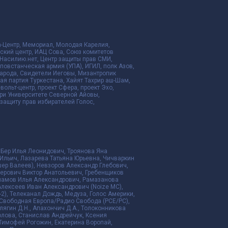
да-Центр, Мемориал, Молодая Карелия,
ский центр, ИАЦ Сова, Союз комитетов
Насилию.нет, Центр защиты прав СМИ,
я повстанческая армия (УПА), ИГИЛ, полк Азов,
народа, Свидетели Иеговы, Мизантропик
ая партия Туркестана, Хайят Тахрир аш-Шам,
ольт-центр, проект Сфера, проект Эхо,
ри Университете Северной Айовы,
ащиту прав избирателей Голос,
 Бер Илья Леонидович, Троянова Яна
Ильич, Лазарева Татьяна Юрьевна, Чичваркин
ер Валеев), Невзоров Александр Глебович,
ерович Виктор Анатольевич, Гребенщиков
рламов Илья Александрович, Рамазанова
Алексеев Иван Александрович (Noize MC),
2), Телеканал Дождь, Медуза, Голос Америки,
дио Свободная Европа/Радио Свобода (PCE/PC),
алягин Д.Н., Апахончич Д.А., Толоконникова
ролова, Станислав Андрейчук, Ксения
 Тимофей Рогожин, Екатерина Воропай,