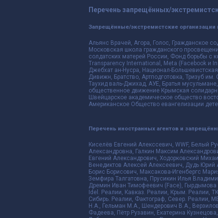
Перечень запрещённых/экстремистск
Запрещённые/экстремистские организации 
Альянс Врачей, Агора, Голос, Гражданское со
Московская школа гражданского просвещения,
солдатских матерей России, Фонд борьбы с к
Transparency International, Meta (Facebook и
Джебхат ан-Нусра, Национал-Большевистская 
Дивижн, Братство, Артподготовка, Тризуб им.
Таухид валь-Джихад, АУЕ, Братья мусульмане,
общественное движение Крымская солидарнос
Швейцарское академическое общество восто
Американское Общество евангелизации дете
Перечень иностранных агентов и запрещён
Киселёв Евгений Алекссевич, WWF, Белый Ру
Александровна, Галкин Максим Александрови
Евгений Александрович, Ходорковский Михаи
Венедиктов Алексей Алексеевич, Дудь Юрий 
Борис Борисович, Максакова-Игенбергс Мари
Земфира Талгатовна, Прусикин Илья Владимир
Дремин Иван Тимофеевич (Face), Гырдымова Е
Idel. Реалии, Кавказ. Реалии, Крым. Реалии, Т
Сибирь. Реалии, Фактограф, Север. Реалии, ME
Н.А., Гельман М.А., Шендерович В.А., Верзило
Фадеева, Пётр Рузавин, Екатерина Кузнецова