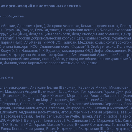
их организаций и иностранных агентов
и сообщества
действие, Династия (фонд), За права человека, Комитет против пыток, Лева
 Пермь-36, Ракурс, Русь Сидящая, Сахаровский центр, Сибирский экологиче
оррупцией (ФБК), Фонд защиты гласности, Фонд свободы информации, Центр 
 Instagram), Русский добровольческий корпус (РДК), Правый сектор, Украинска
партия (НБП), Аль-Каида, УНА-УНСО, Талибан, Меджлис крымско-татарского 
 Степана Бандеры, НСО, Славянский союз, Формат-18, Хизб ут-Тахрир, Исламск
 Колумбайн, Навальный, К. Буданов, медиапроект ОВД-Инфо, объединение Рев
ть, медиагруппа Автономное действие, Американский Арктический центр п
чноевропейских исследований, Международное общественное движение В з
й, Финляндское Карельское просветительское общество.
ных СМИ
слан Викторович, Анатолий Белый (Вайсман), Касьянов Михаил Михайлович,
ч, Макаревич Андрей Вадимович, Шац Михаил Григорьевич, Гордон Дмитрий 
л Борисович, Каспаров Гарри Кимович, Моргенштерн Алишер Тагирович (Алиш
Александрович, Фейгин Марк Захарович, Киселев Евгений Алексеевич, Шенд
я Петровна, Слепаков Семен Сергеевич, Покровский Максим Сергеевич, Ва
ович, Смольянинов Артур Сергеевич, Федоров Мирон Янович (Oxxxymiron), 
лизавета Андреевна (Монеточка), Игорь(Егор) Михайлович Бортник (Лёва Би-
К Настоящее Время, The Insider, Deutsche Welle, Проект, Azatliq Radiosi, Ра
DIUM-ORIENT, Bellingcat, Пономарев Л. А., Савицкая Л.А., Маркелов С.Е., Кам
в П.Ю., Баданин Р.С., Гордон, Михаил Маглов, Виталий Солдатских, Татьяна Ф
, Елена Конева – социолог, Борис Надеждин, объединение Штаб кандидатов,