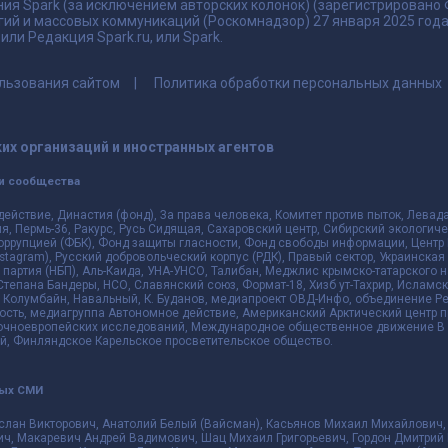
ия Spark (за исключением авторских колонок) (зарегистрировано
гий и массовых коммуникаций (Роскомнадзор) 27 января 2025 го
ли Редакция Spark.ru, или Spark.
льзования сайтом
Политика обработки персональных данных
их организаций и иностранных агентов
и сообщества
действие, Династия (фонд), За права человека, Комитет против пыток, Лева
 Пермь-36, Ракурс, Русь Сидящая, Сахаровский центр, Сибирский экологиче
оррупцией (ФБК), Фонд защиты гласности, Фонд свободы информации, Центр 
 Instagram), Русский добровольческий корпус (РДК), Правый сектор, Украинска
партия (НБП), Аль-Каида, УНА-УНСО, Талибан, Меджлис крымско-татарского 
 Степана Бандеры, НСО, Славянский союз, Формат-18, Хизб ут-Тахрир, Исламск
 Колумбайн, Навальный, К. Буданов, медиапроект ОВД-Инфо, объединение Рев
ть, медиагруппа Автономное действие, Американский Арктический центр п
чноевропейских исследований, Международное общественное движение В з
й, Финляндское Карельское просветительское общество.
ных СМИ
слан Викторович, Анатолий Белый (Вайсман), Касьянов Михаил Михайлович,
ч, Макаревич Андрей Вадимович, Шац Михаил Григорьевич, Гордон Дмитрий 