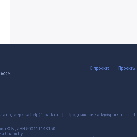
О проекте
Проекты
несом
кая поддержка
help@spark.ru
Продвижение
adv@spark.ru
Т
ва.Ю.Б., ИНН 500111143150
я Спарк Ру