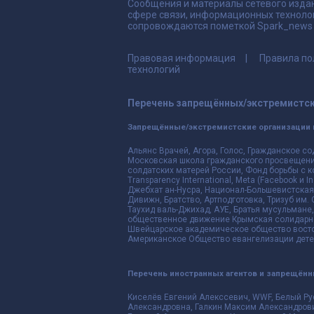
Сообщения и материалы сетевого издан
сфере связи, информационных техноло
сопровождаются пометкой Spark_news и
Правовая информация
Правила по
технологий
Перечень запрещённых/экстремистск
Запрещённые/экстремистские организации 
Альянс Врачей, Агора, Голос, Гражданское со
Московская школа гражданского просвещения,
солдатских матерей России, Фонд борьбы с к
Transparency International, Meta (Facebook и
Джебхат ан-Нусра, Национал-Большевистская 
Дивижн, Братство, Артподготовка, Тризуб им.
Таухид валь-Джихад, АУЕ, Братья мусульмане,
общественное движение Крымская солидарнос
Швейцарское академическое общество восто
Американское Общество евангелизации дете
Перечень иностранных агентов и запрещён
Киселёв Евгений Алекссевич, WWF, Белый Ру
Александровна, Галкин Максим Александрови