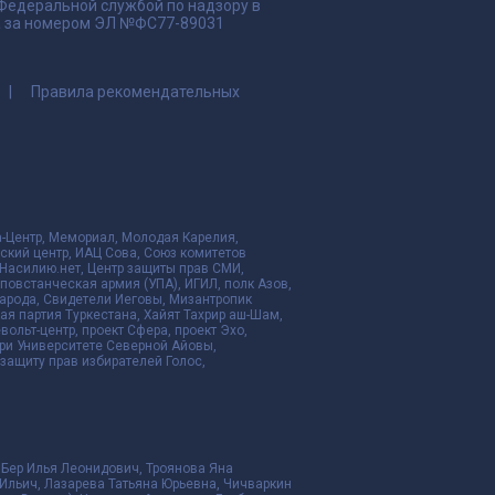
 Федеральной службой по надзору в
да за номером ЭЛ №ФС77-89031
Правила рекомендательных
да-Центр, Мемориал, Молодая Карелия,
ский центр, ИАЦ Сова, Союз комитетов
Насилию.нет, Центр защиты прав СМИ,
я повстанческая армия (УПА), ИГИЛ, полк Азов,
народа, Свидетели Иеговы, Мизантропик
ая партия Туркестана, Хайят Тахрир аш-Шам,
ольт-центр, проект Сфера, проект Эхо,
ри Университете Северной Айовы,
ащиту прав избирателей Голос,
 Бер Илья Леонидович, Троянова Яна
Ильич, Лазарева Татьяна Юрьевна, Чичваркин