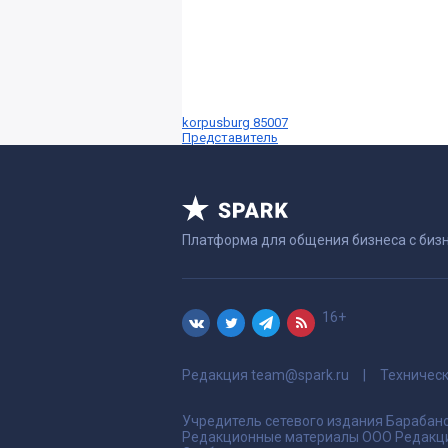
korpusburg 85007
Представитель
Платформа для общения бизнеса с биз
16+
Редакция
team@spark.ru
Техничес
Учредитель сетевого издания Барабано
Редакционные материалы ООО Редакци