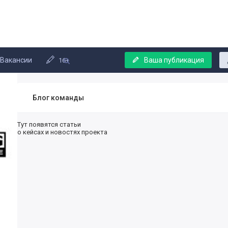
Вакансии
Ваша публикация
16+
Блог команды
Тут появятся статьи
о кейсах и новостях проекта