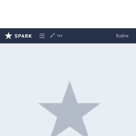
16+
Войти