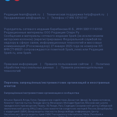
Редакция
team@spark.ru
Техническая поддержка
help@spark.ru
Продвижение
adv@spark.ru
Телефон
+7 495 137-07-07
Учредитель сетевого издания Барабанова.Ю.Б., ИНН 500111143150
Редакционные материалы ООО Редакция Спарк Ру
Сообщения и материалы сетевого издания Spark (за исключением
авторских колонок) (зарегистрировано Федеральной службой по
надзору в сфере связи, информационных технологий и массовых
коммуникаций (Роскомнадзор) 27 января 2025 года за номером ЭЛ
№ФС77-89031 сопровождаются пометкой Spark_news или Редакция
Spark.ru, или Spark.
Правовая информация
Правила пользования сайтом
Политика
обработки персональных данных
Правила рекомендательных
технологий
Перечень запрещённых/экстремистских организаций и иностранных
агентов
Запрещённые/экстремистские организации и сообщества
Альянс Врачей, Агора, Голос, Гражданское содействие, Династия (фонд), За права человека,
Комитет против пыток, Левада-Центр, Мемориал, Молодая Карелия, Московская школа
гражданского просвещения, Пермь-36, Ракурс, Русь Сидящая, Сахаровский центр, Сибирский
экологический центр, ИАЦ Сова, Союз комитетов солдатских матерей России, Фонд борьбы
с коррупцией (ФБК), Фонд защиты гласности, Фонд свободы информации, Центр
Насилию.нет, Центр защиты прав СМИ, Transparency International, Meta (Facebook и