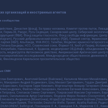
их организаций и иностранных агентов
и сообщества
действие, Династия (фонд), За права человека, Комитет против пыток, Лева
 Пермь-36, Ракурс, Русь Сидящая, Сахаровский центр, Сибирский экологиче
оррупцией (ФБК), Фонд защиты гласности, Фонд свободы информации, Центр 
 Instagram), Русский добровольческий корпус (РДК), Правый сектор, Украинска
партия (НБП), Аль-Каида, УНА-УНСО, Талибан, Меджлис крымско-татарского 
 Степана Бандеры, НСО, Славянский союз, Формат-18, Хизб ут-Тахрир, Исламск
 Колумбайн, Навальный, К. Буданов, медиапроект ОВД-Инфо, объединение Рев
ть, медиагруппа Автономное действие, Американский Арктический центр п
чноевропейских исследований, Международное общественное движение В з
й, Финляндское Карельское просветительское общество.
ных СМИ
слан Викторович, Анатолий Белый (Вайсман), Касьянов Михаил Михайлович,
ч, Макаревич Андрей Вадимович, Шац Михаил Григорьевич, Гордон Дмитрий 
л Борисович, Каспаров Гарри Кимович, Моргенштерн Алишер Тагирович (Алиш
Александрович, Фейгин Марк Захарович, Киселев Евгений Алексеевич, Шенд
я Петровна, Слепаков Семен Сергеевич, Покровский Максим Сергеевич, Ва
ович, Смольянинов Артур Сергеевич, Федоров Мирон Янович (Oxxxymiron), 
лизавета Андреевна (Монеточка), Игорь(Егор) Михайлович Бортник (Лёва Би-
К Настоящее Время, The Insider, Deutsche Welle, Проект, Azatliq Radiosi, Ра
DIUM-ORIENT, Bellingcat, Пономарев Л. А., Савицкая Л.А., Маркелов С.Е., Кам