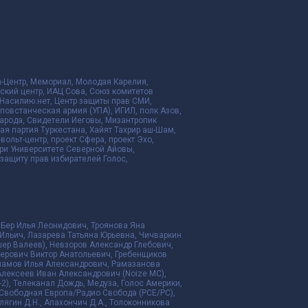
да-Центр, Мемориал, Молодая Карелия,
ский центр, ИАЦ Сова, Союз комитетов
Насилию.нет, Центр защиты прав СМИ,
я повстанческая армия (УПА), ИГИЛ, полк Азов,
народа, Свидетели Иеговы, Мизантропик
ая партия Туркестана, Хайят Тахрир аш-Шам,
ольт-центр, проект Сфера, проект Эхо,
ри Университете Северной Айовы,
ащиту прав избирателей Голос,
 Бер Илья Леонидович, Троянова Яна
Ильич, Лазарева Татьяна Юрьевна, Чичваркин
ер Валеев), Невзоров Александр Глебович,
ерович Виктор Анатольевич, Гребенщиков
рламов Илья Александрович, Рамазанова
Алексеев Иван Александрович (Noize MC),
2), Телеканал Дождь, Медуза, Голос Америки,
дио Свободная Европа/Радио Свобода (PCE/PC),
алягин Д.Н., Апахончич Д.А., Толоконникова