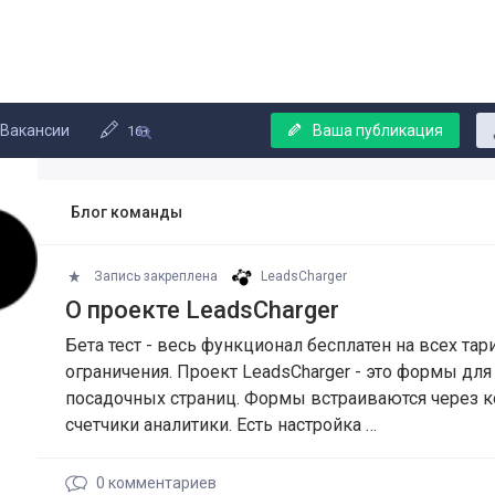
Вакансии
Ваша публикация
16+
Блог команды
Запись закреплена
LeadsCharger
О проекте LeadsCharger
Бета тест - весь функционал бесплатен на всех тар
ограничения. Проект LeadsCharger - это формы для
посадочных страниц. Формы встраиваются через ко
счетчики аналитики. Есть настройка …
0
комментариев