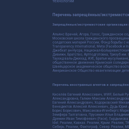
технологий
Перечень запрещённых/экстремистск
Запрещённые/экстремистские организации 
Альянс Врачей, Агора, Голос, Гражданское со
Московская школа гражданского просвещения,
солдатских матерей России, Фонд борьбы с к
Transparency International, Meta (Facebook и
Джебхат ан-Нусра, Национал-Большевистская 
Дивижн, Братство, Артподготовка, Тризуб им.
Таухид валь-Джихад, АУЕ, Братья мусульмане,
общественное движение Крымская солидарнос
Швейцарское академическое общество восто
Американское Общество евангелизации дете
Перечень иностранных агентов и запрещён
Киселёв Евгений Алекссевич, WWF, Белый Ру
Александровна, Галкин Максим Александрови
Евгений Александрович, Ходорковский Михаи
Венедиктов Алексей Алексеевич, Дудь Юрий 
Борис Борисович, Максакова-Игенбергс Мари
Земфира Талгатовна, Прусикин Илья Владимир
Дремин Иван Тимофеевич (Face), Гырдымова Е
Idel. Реалии, Кавказ. Реалии, Крым. Реалии, Т
Сибирь. Реалии, Фактограф, Север. Реалии, ME