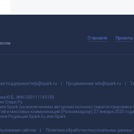
О проекте
Проекты
несом
кая поддержка
help@spark.ru
Продвижение
adv@spark.ru
Т
ва.Ю.Б., ИНН 500111143150
я Спарк Ру
ия Spark (за исключением авторских колонок) (зарегистрировано
гий и массовых коммуникаций (Роскомнадзор) 27 января 2025 го
ли Редакция Spark.ru, или Spark.
льзования сайтом
Политика обработки персональных данных