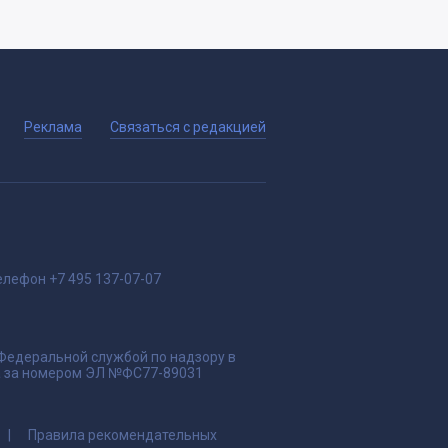
Реклама
Связаться с редакцией
елефон
+7 495 137-07-07
 Федеральной службой по надзору в
да за номером ЭЛ №ФС77-89031
Правила рекомендательных