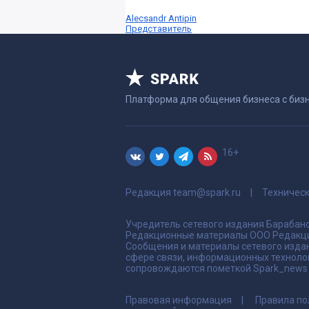
Alecsandr Antipin
Представитель
Платформа для общения бизнеса с биз
16+
Редакция
team@spark.ru
Техничес
Учредитель сетевого издания Барабано
Редакционные материалы ООО Редакци
Сообщения и материалы сетевого издан
сфере связи, информационных техноло
сопровождаются пометкой Spark_news и
Правовая информация
Правила по