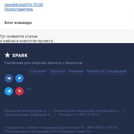
newshkola2016 75130
Представитель
Блог команды
Тут появятся статьи
о кейсах и новостях проекта
Платформа для общения бизнеса с бизнесом
О проекте
Проекты
Реклама
Связаться с редакцией
16+
Редакция
team@spark.ru
Техническая поддержка
help@spark.ru
Продвижение
adv@spark.ru
Телефон
+7 495 137-07-07
Учредитель сетевого издания Барабанова.Ю.Б., ИНН 500111143150
Редакционные материалы ООО Редакция Спарк Ру