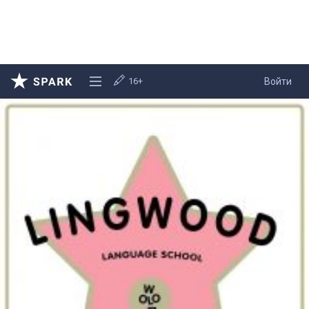
16+
Войти