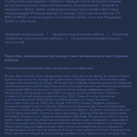
Сообщения и материалы сетевого издания Spark (за исключением
авторских колонок) (зарегистрировано Федеральной службой по
надзору в сфере связи, информационных технологий и массовых
коммуникаций (Роскомнадзор) 27 января 2025 года за номером ЭЛ
№ФС77-89031 сопровождаются пометкой Spark_news или Редакция
Spark.ru, или Spark.
Правовая информация
Правила пользования сайтом
Политика
обработки персональных данных
Правила рекомендательных
технологий
Перечень запрещённых/экстремистских организаций и иностранных
агентов
Запрещённые/экстремистские организации и сообщества
Альянс Врачей, Агора, Голос, Гражданское содействие, Династия (фонд), За права человека,
Комитет против пыток, Левада-Центр, Мемориал, Молодая Карелия, Московская школа
гражданского просвещения, Пермь-36, Ракурс, Русь Сидящая, Сахаровский центр, Сибирский
экологический центр, ИАЦ Сова, Союз комитетов солдатских матерей России, Фонд борьбы
с коррупцией (ФБК), Фонд защиты гласности, Фонд свободы информации, Центр
Насилию.нет, Центр защиты прав СМИ, Transparency International, Meta (Facebook и
Instagram), Русский добровольческий корпус (РДК), Правый сектор, Украинская
повстанческая армия (УПА), ИГИЛ, полк Азов, Джебхат ан-Нусра, Национал-
Большевистская партия (НБП), Аль-Каида, УНА-УНСО, Талибан, Меджлис крымско-
татарского народа, Свидетели Иеговы, Мизантропик Дивижн, Братство, Артподготовка,
Тризуб им. Степана Бандеры, НСО, Славянский союз, Формат-18, Хизб ут-Тахрир, Исламская
партия Туркестана, Хайят Тахрир аш-Шам, Таухид валь-Джихад, АУЕ, Братья мусульмане,
Колумбайн, Навальный, К. Буданов, медиапроект ОВД-Инфо, объединение Револьт-центр,
проект Сфера, проект Эхо, общественное движение Крымская солидарность, медиагруппа
Автономное действие, Американский Арктический центр при Университете Северной
Айовы, Швейцарское академическое общество восточноевропейских исследований,
Международное общественное движение В защиту прав избирателей Голос, Американское
Общество евангелизации детей, Финляндское Карельское просветительское общество.