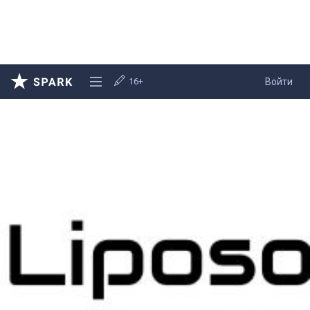
16+
Войти