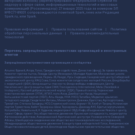
авторских колонок) (зарегистрировано Федеральной службой по
надзору в сфере связи, информационных технологий и массовых
коммуникаций (Роскомнадзор) 27 января 2025 года за номером ЭЛ
№ФС77-89031 сопровождаются пометкой Spark_news или Редакция
Spark.ru, или Spark.
Правовая информация
Правила пользования сайтом
Политика
обработки персональных данных
Правила рекомендательных
технологий
Перечень запрещённых/экстремистских организаций и иностранных
агентов
Запрещённые/экстремистские организации и сообщества
Альянс Врачей, Агора, Голос, Гражданское содействие, Династия (фонд), За права человека,
Комитет против пыток, Левада-Центр, Мемориал, Молодая Карелия, Московская школа
гражданского просвещения, Пермь-36, Ракурс, Русь Сидящая, Сахаровский центр, Сибирский
экологический центр, ИАЦ Сова, Союз комитетов солдатских матерей России, Фонд борьбы
с коррупцией (ФБК), Фонд защиты гласности, Фонд свободы информации, Центр
Насилию.нет, Центр защиты прав СМИ, Transparency International, Meta (Facebook и
Instagram), Русский добровольческий корпус (РДК), Правый сектор, Украинская
повстанческая армия (УПА), ИГИЛ, полк Азов, Джебхат ан-Нусра, Национал-
Большевистская партия (НБП), Аль-Каида, УНА-УНСО, Талибан, Меджлис крымско-
татарского народа, Свидетели Иеговы, Мизантропик Дивижн, Братство, Артподготовка,
Тризуб им. Степана Бандеры, НСО, Славянский союз, Формат-18, Хизб ут-Тахрир, Исламская
партия Туркестана, Хайят Тахрир аш-Шам, Таухид валь-Джихад, АУЕ, Братья мусульмане,
Колумбайн, Навальный, К. Буданов, медиапроект ОВД-Инфо, объединение Револьт-центр,
проект Сфера, проект Эхо, общественное движение Крымская солидарность, медиагруппа
Автономное действие, Американский Арктический центр при Университете Северной
Айовы, Швейцарское академическое общество восточноевропейских исследований,
Международное общественное движение В защиту прав избирателей Голос, Американское
Общество евангелизации детей, Финляндское Карельское просветительское общество.