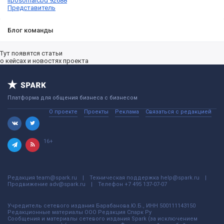
liposomalcbd 92688
Представитель
Блог команды
Тут появятся статьи
о кейсах и новостях проекта
Платформа для общения бизнеса с бизнесом
О проекте
Проекты
Реклама
Связаться с редакцией
16+
Редакция
team@spark.ru
Техническая поддержка
help@spark.ru
Продвижение
adv@spark.ru
Телефон
+7 495 137-07-07
Учредитель сетевого издания Барабанова.Ю.Б., ИНН 500111143150
Редакционные материалы ООО Редакция Спарк Ру
Сообщения и материалы сетевого издания Spark (за исключением