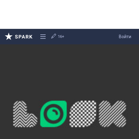
16+
Войти