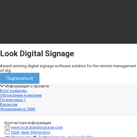
Look Digital Signage
Award-winning digital signage software solution for the remote management
of dig
Подписаться
Информация о проекте
Блог команды
Обсуждение компании
Подписчики
1
Вакансии
Упоминания в СМИ
Контактная информация
www.lookdigitalsignage.com
США, New Wilmington