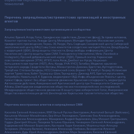
обработки персональных данных
Правила рекомендательных
технологий
Перечень запрещённых/экстремистских организаций и иностранных
агентов
Запрещённые/экстремистские организации и сообщества
Альянс Врачей, Агора, Голос, Гражданское содействие, Династия (фонд), За права человека,
Комитет против пыток, Левада-Центр, Мемориал, Молодая Карелия, Московская школа
гражданского просвещения, Пермь-36, Ракурс, Русь Сидящая, Сахаровский центр, Сибирский
экологический центр, ИАЦ Сова, Союз комитетов солдатских матерей России, Фонд борьбы
с коррупцией (ФБК), Фонд защиты гласности, Фонд свободы информации, Центр
Насилию.нет, Центр защиты прав СМИ, Transparency International, Meta (Facebook и
Instagram), Русский добровольческий корпус (РДК), Правый сектор, Украинская
повстанческая армия (УПА), ИГИЛ, полк Азов, Джебхат ан-Нусра, Национал-
Большевистская партия (НБП), Аль-Каида, УНА-УНСО, Талибан, Меджлис крымско-
татарского народа, Свидетели Иеговы, Мизантропик Дивижн, Братство, Артподготовка,
Тризуб им. Степана Бандеры, НСО, Славянский союз, Формат-18, Хизб ут-Тахрир, Исламская
партия Туркестана, Хайят Тахрир аш-Шам, Таухид валь-Джихад, АУЕ, Братья мусульмане,
Колумбайн, Навальный, К. Буданов, медиапроект ОВД-Инфо, объединение Револьт-центр,
проект Сфера, проект Эхо, общественное движение Крымская солидарность, медиагруппа
Автономное действие, Американский Арктический центр при Университете Северной
Айовы, Швейцарское академическое общество восточноевропейских исследований,
Международное общественное движение В защиту прав избирателей Голос, Американское
Общество евангелизации детей, Финляндское Карельское просветительское общество.
Перечень иностранных агентов и запрещённых СМИ
Киселёв Евгений Алекссевич, WWF, Белый Руслан Викторович, Анатолий Белый (Вайсман),
Касьянов Михаил Михайлович, Бер Илья Леонидович, Троянова Яна Александровна,
Галкин Максим Александрович, Макаревич Андрей Вадимович, Шац Михаил Григорьевич,
Гордон Дмитрий Ильич, Лазарева Татьяна Юрьевна, Чичваркин Евгений Александрович,
Ходорковский Михаил Борисович, Каспаров Гарри Кимович, Моргенштерн Алишер
Тагирович (Алишер Валеев), Невзоров Александр Глебович, Венедиктов Алексей
Алексеевич, Дудь Юрий Александрович, Фейгин Марк Захарович, Киселев Евгений