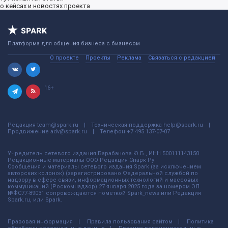
о кейсах и новостях проекта
Платформа для общения бизнеса с бизнесом
О проекте
Проекты
Реклама
Связаться с редакцией
16+
Редакция
team@spark.ru
Техническая поддержка
help@spark.ru
Продвижение
adv@spark.ru
Телефон
+7 495 137-07-07
Учредитель сетевого издания Барабанова.Ю.Б., ИНН 500111143150
Редакционные материалы ООО Редакция Спарк Ру
Сообщения и материалы сетевого издания Spark (за исключением
авторских колонок) (зарегистрировано Федеральной службой по
надзору в сфере связи, информационных технологий и массовых
коммуникаций (Роскомнадзор) 27 января 2025 года за номером ЭЛ
№ФС77-89031 сопровождаются пометкой Spark_news или Редакция
Spark.ru, или Spark.
Правовая информация
Правила пользования сайтом
Политика