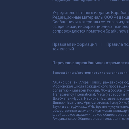
Учредитель сетевого издания Барабано
Редакционные материалы ООО Редакци
Сообщения и материалы сетевого издан
сфере связи, информационных техноло
сопровождаются пометкой Spark_news и
Правовая информация
Правила по
технологий
Перечень запрещённых/экстремистск
Запрещённые/экстремистские организации 
Альянс Врачей, Агора, Голос, Гражданское со
Московская школа гражданского просвещения,
солдатских матерей России, Фонд борьбы с к
Transparency International, Meta (Facebook и
Джебхат ан-Нусра, Национал-Большевистская 
Дивижн, Братство, Артподготовка, Тризуб им.
Таухид валь-Джихад, АУЕ, Братья мусульмане,
общественное движение Крымская солидарнос
Швейцарское академическое общество восто
Американское Общество евангелизации дете