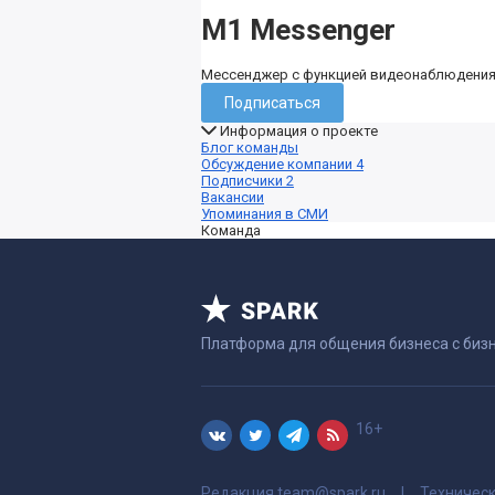
M1 Messenger
Мессенджер с функцией видеонаблюдени
Подписаться
Информация о проекте
Блог команды
Обсуждение компании
4
Подписчики
2
Вакансии
Упоминания в СМИ
Команда
Платформа для общения бизнеса с биз
16+
Редакция
team@spark.ru
Техничес