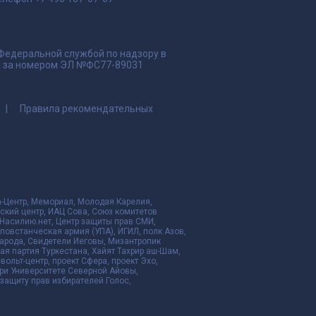
 Федеральной службой по надзору в
да за номером ЭЛ №ФС77-89031
Правила рекомендательных
да-Центр, Мемориал, Молодая Карелия,
ский центр, ИАЦ Сова, Союз комитетов
Насилию.нет, Центр защиты прав СМИ,
я повстанческая армия (УПА), ИГИЛ, полк Азов,
народа, Свидетели Иеговы, Мизантропик
ая партия Туркестана, Хайят Тахрир аш-Шам,
ольт-центр, проект Сфера, проект Эхо,
ри Университете Северной Айовы,
ащиту прав избирателей Голос,