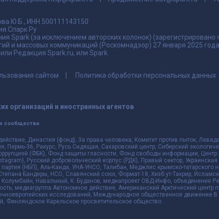
ва.Ю.Б., ИНН 500111143150
я Спарк Ру
ия Spark (за исключением авторских колонок) (зарегистрировано
гий и массовых коммуникаций (Роскомнадзор) 27 января 2025 го
ли Редакция Spark.ru, или Spark.
льзования сайтом
Политика обработки персональных данных
их организаций и иностранных агентов
и сообщества
действие, Династия (фонд), За права человека, Комитет против пыток, Лева
 Пермь-36, Ракурс, Русь Сидящая, Сахаровский центр, Сибирский экологиче
оррупцией (ФБК), Фонд защиты гласности, Фонд свободы информации, Центр 
 Instagram), Русский добровольческий корпус (РДК), Правый сектор, Украинска
партия (НБП), Аль-Каида, УНА-УНСО, Талибан, Меджлис крымско-татарского 
 Степана Бандеры, НСО, Славянский союз, Формат-18, Хизб ут-Тахрир, Исламск
 Колумбайн, Навальный, К. Буданов, медиапроект ОВД-Инфо, объединение Рев
ть, медиагруппа Автономное действие, Американский Арктический центр п
чноевропейских исследований, Международное общественное движение В з
й, Финляндское Карельское просветительское общество.