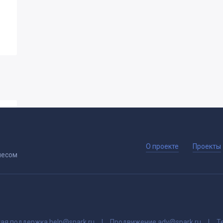
я
О проекте
Проекты
несом
кая поддержка
help@spark.ru
Продвижение
adv@spark.ru
Т