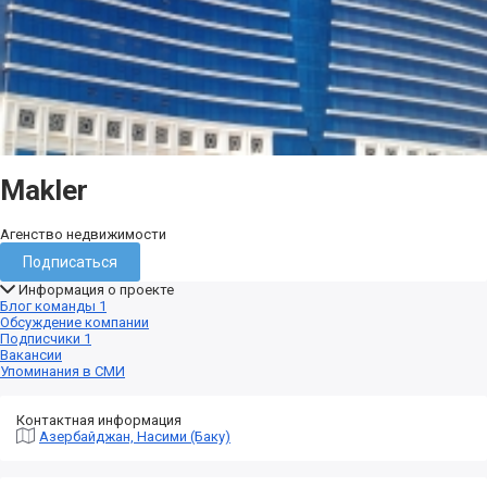
Makler
Агенство недвижимости
Подписаться
Информация о проекте
Блог команды
1
Обсуждение компании
Подписчики
1
Вакансии
Упоминания в СМИ
Контактная информация
Азербайджан, Насими (Баку)