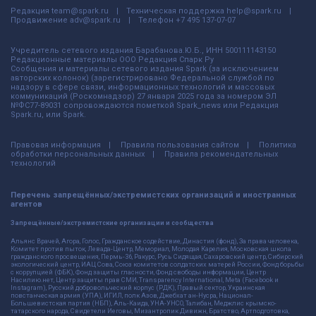
Редакция
team@spark.ru
Техническая поддержка
help@spark.ru
Продвижение
adv@spark.ru
Телефон
+7 495 137-07-07
Учредитель сетевого издания Барабанова.Ю.Б., ИНН 500111143150
Редакционные материалы ООО Редакция Спарк Ру
Сообщения и материалы сетевого издания Spark (за исключением
авторских колонок) (зарегистрировано Федеральной службой по
надзору в сфере связи, информационных технологий и массовых
коммуникаций (Роскомнадзор) 27 января 2025 года за номером ЭЛ
№ФС77-89031 сопровождаются пометкой Spark_news или Редакция
Spark.ru, или Spark.
Правовая информация
Правила пользования сайтом
Политика
обработки персональных данных
Правила рекомендательных
технологий
Перечень запрещённых/экстремистских организаций и иностранных
агентов
Запрещённые/экстремистские организации и сообщества
Альянс Врачей, Агора, Голос, Гражданское содействие, Династия (фонд), За права человека,
Комитет против пыток, Левада-Центр, Мемориал, Молодая Карелия, Московская школа
гражданского просвещения, Пермь-36, Ракурс, Русь Сидящая, Сахаровский центр, Сибирский
экологический центр, ИАЦ Сова, Союз комитетов солдатских матерей России, Фонд борьбы
с коррупцией (ФБК), Фонд защиты гласности, Фонд свободы информации, Центр
Насилию.нет, Центр защиты прав СМИ, Transparency International, Meta (Facebook и
Instagram), Русский добровольческий корпус (РДК), Правый сектор, Украинская
повстанческая армия (УПА), ИГИЛ, полк Азов, Джебхат ан-Нусра, Национал-
Большевистская партия (НБП), Аль-Каида, УНА-УНСО, Талибан, Меджлис крымско-
татарского народа, Свидетели Иеговы, Мизантропик Дивижн, Братство, Артподготовка,