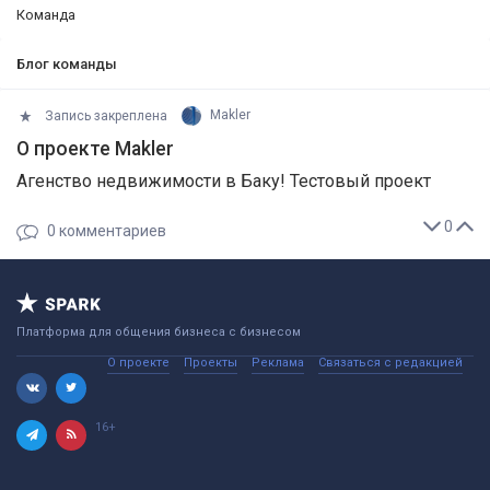
Команда
Блог команды
Запись закреплена
Makler
О проекте Makler
Агенство недвижимости в Баку! Тестовый проект
0
0
комментариев
Платформа для общения бизнеса с бизнесом
О проекте
Проекты
Реклама
Связаться с редакцией
16+