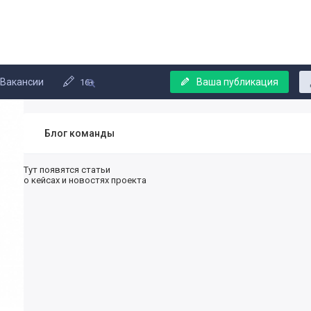
Вакансии
Ваша публикация
16+
Блог команды
Тут появятся статьи
о кейсах и новостях проекта