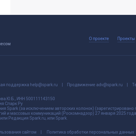
О проекте
Проекты
несом
кая поддержка
help@spark.ru
Продвижение
adv@spark.ru
Т
ва.Ю.Б., ИНН 500111143150
я Спарк Ру
ия Spark (за исключением авторских колонок) (зарегистрировано
гий и массовых коммуникаций (Роскомнадзор) 27 января 2025 го
ли Редакция Spark.ru, или Spark.
льзования сайтом
Политика обработки персональных данных