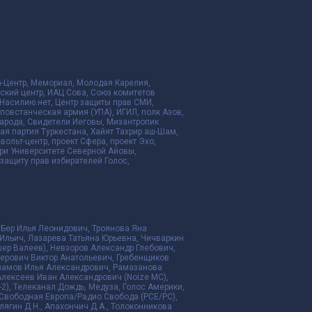
да-Центр, Мемориал, Молодая Карелия,
ский центр, ИАЦ Сова, Союз комитетов
Насилию.нет, Центр защиты прав СМИ,
я повстанческая армия (УПА), ИГИЛ, полк Азов,
народа, Свидетели Иеговы, Мизантропик
ая партия Туркестана, Хайят Тахрир аш-Шам,
ольт-центр, проект Сфера, проект Эхо,
ри Университете Северной Айовы,
ащиту прав избирателей Голос,
 Бер Илья Леонидович, Троянова Яна
Ильич, Лазарева Татьяна Юрьевна, Чичваркин
ер Валеев), Невзоров Александр Глебович,
ерович Виктор Анатольевич, Гребенщиков
рламов Илья Александрович, Рамазанова
Алексеев Иван Александрович (Noize MC),
2), Телеканал Дождь, Медуза, Голос Америки,
дио Свободная Европа/Радио Свобода (PCE/PC),
алягин Д.Н., Апахончич Д.А., Толоконникова