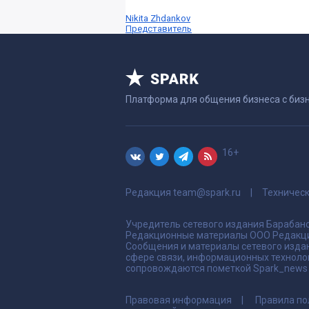
Nikita Zhdankov
Представитель
Платформа для общения бизнеса с биз
16+
Редакция
team@spark.ru
Техничес
Учредитель сетевого издания Барабано
Редакционные материалы ООО Редакци
Сообщения и материалы сетевого издан
сфере связи, информационных техноло
сопровождаются пометкой Spark_news и
Правовая информация
Правила по