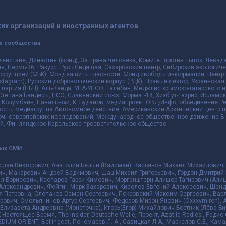
их организаций и иностранных агентов
и сообщества
действие, Династия (фонд), За права человека, Комитет против пыток, Лева
 Пермь-36, Ракурс, Русь Сидящая, Сахаровский центр, Сибирский экологиче
оррупцией (ФБК), Фонд защиты гласности, Фонд свободы информации, Центр 
 Instagram), Русский добровольческий корпус (РДК), Правый сектор, Украинска
партия (НБП), Аль-Каида, УНА-УНСО, Талибан, Меджлис крымско-татарского 
 Степана Бандеры, НСО, Славянский союз, Формат-18, Хизб ут-Тахрир, Исламск
 Колумбайн, Навальный, К. Буданов, медиапроект ОВД-Инфо, объединение Рев
ть, медиагруппа Автономное действие, Американский Арктический центр п
чноевропейских исследований, Международное общественное движение В з
й, Финляндское Карельское просветительское общество.
ных СМИ
слан Викторович, Анатолий Белый (Вайсман), Касьянов Михаил Михайлович,
ч, Макаревич Андрей Вадимович, Шац Михаил Григорьевич, Гордон Дмитрий 
л Борисович, Каспаров Гарри Кимович, Моргенштерн Алишер Тагирович (Алиш
Александрович, Фейгин Марк Захарович, Киселев Евгений Алексеевич, Шенд
я Петровна, Слепаков Семен Сергеевич, Покровский Максим Сергеевич, Ва
ович, Смольянинов Артур Сергеевич, Федоров Мирон Янович (Oxxxymiron), 
лизавета Андреевна (Монеточка), Игорь(Егор) Михайлович Бортник (Лёва Би-
К Настоящее Время, The Insider, Deutsche Welle, Проект, Azatliq Radiosi, Ра
DIUM-ORIENT, Bellingcat, Пономарев Л. А., Савицкая Л.А., Маркелов С.Е., Кам