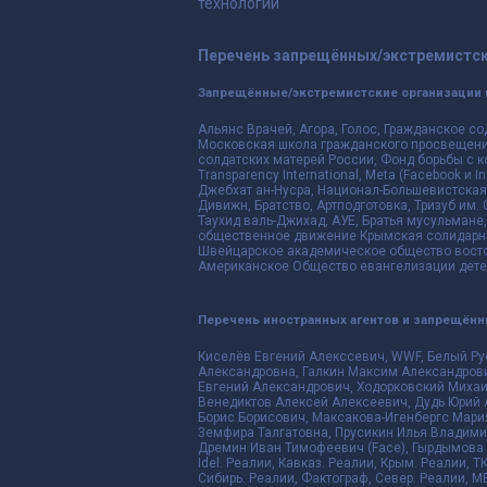
технологий
Перечень запрещённых/экстремистск
Запрещённые/экстремистские организации 
Альянс Врачей, Агора, Голос, Гражданское со
Московская школа гражданского просвещения,
солдатских матерей России, Фонд борьбы с к
Transparency International, Meta (Facebook и
Джебхат ан-Нусра, Национал-Большевистская 
Дивижн, Братство, Артподготовка, Тризуб им.
Таухид валь-Джихад, АУЕ, Братья мусульмане,
общественное движение Крымская солидарнос
Швейцарское академическое общество восто
Американское Общество евангелизации дете
Перечень иностранных агентов и запрещён
Киселёв Евгений Алекссевич, WWF, Белый Ру
Александровна, Галкин Максим Александрови
Евгений Александрович, Ходорковский Михаи
Венедиктов Алексей Алексеевич, Дудь Юрий 
Борис Борисович, Максакова-Игенбергс Мари
Земфира Талгатовна, Прусикин Илья Владимир
Дремин Иван Тимофеевич (Face), Гырдымова Е
Idel. Реалии, Кавказ. Реалии, Крым. Реалии, Т
Сибирь. Реалии, Фактограф, Север. Реалии, ME