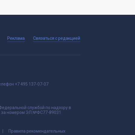
Реклама
Связаться с редакцией
елефон
+7 495 137-07-07
 Федеральной службой по надзору в
да за номером ЭЛ №ФС77-89031
Правила рекомендательных