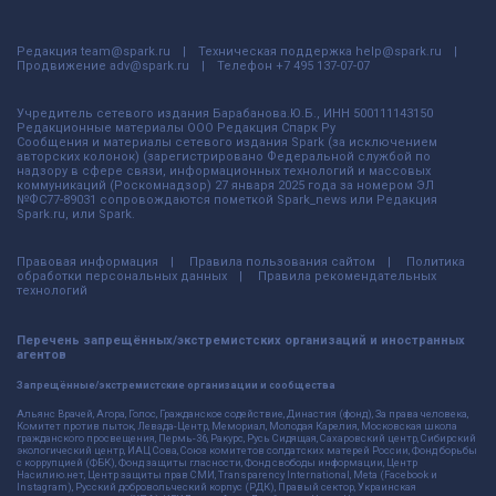
Редакция
team@spark.ru
Техническая поддержка
help@spark.ru
Продвижение
adv@spark.ru
Телефон
+7 495 137-07-07
Учредитель сетевого издания Барабанова.Ю.Б., ИНН 500111143150
Редакционные материалы ООО Редакция Спарк Ру
Сообщения и материалы сетевого издания Spark (за исключением
авторских колонок) (зарегистрировано Федеральной службой по
надзору в сфере связи, информационных технологий и массовых
коммуникаций (Роскомнадзор) 27 января 2025 года за номером ЭЛ
№ФС77-89031 сопровождаются пометкой Spark_news или Редакция
Spark.ru, или Spark.
Правовая информация
Правила пользования сайтом
Политика
обработки персональных данных
Правила рекомендательных
технологий
Перечень запрещённых/экстремистских организаций и иностранных
агентов
Запрещённые/экстремистские организации и сообщества
Альянс Врачей, Агора, Голос, Гражданское содействие, Династия (фонд), За права человека,
Комитет против пыток, Левада-Центр, Мемориал, Молодая Карелия, Московская школа
гражданского просвещения, Пермь-36, Ракурс, Русь Сидящая, Сахаровский центр, Сибирский
экологический центр, ИАЦ Сова, Союз комитетов солдатских матерей России, Фонд борьбы
с коррупцией (ФБК), Фонд защиты гласности, Фонд свободы информации, Центр
Насилию.нет, Центр защиты прав СМИ, Transparency International, Meta (Facebook и
Instagram), Русский добровольческий корпус (РДК), Правый сектор, Украинская