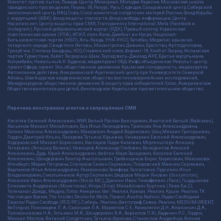
Комитет против пыток, Левада-Центр, Мемориал, Молодая Карелия, Московская школа
гражданского просвещения, Пермь-36, Ракурс, Русь Сидящая, Сахаровский центр, Сибирский
экологический центр, ИАЦ Сова, Союз комитетов солдатских матерей России, Фонд борьбы
с коррупцией (ФБК), Фонд защиты гласности, Фонд свободы информации, Центр
Насилию.нет, Центр защиты прав СМИ, Transparency International, Meta (Facebook и
Instagram), Русский добровольческий корпус (РДК), Правый сектор, Украинская
повстанческая армия (УПА), ИГИЛ, полк Азов, Джебхат ан-Нусра, Национал-
Большевистская партия (НБП), Аль-Каида, УНА-УНСО, Талибан, Меджлис крымско-
татарского народа, Свидетели Иеговы, Мизантропик Дивижн, Братство, Артподготовка,
Тризуб им. Степана Бандеры, НСО, Славянский союз, Формат-18, Хизб ут-Тахрир, Исламская
партия Туркестана, Хайят Тахрир аш-Шам, Таухид валь-Джихад, АУЕ, Братья мусульмане,
Колумбайн, Навальный, К. Буданов, медиапроект ОВД-Инфо, объединение Револьт-центр,
проект Сфера, проект Эхо, общественное движение Крымская солидарность, медиагруппа
Автономное действие, Американский Арктический центр при Университете Северной
Айовы, Швейцарское академическое общество восточноевропейских исследований,
Международное общественное движение В защиту прав избирателей Голос, Американское
Общество евангелизации детей, Финляндское Карельское просветительское общество.
Перечень иностранных агентов и запрещённых СМИ
Киселёв Евгений Алекссевич, WWF, Белый Руслан Викторович, Анатолий Белый (Вайсман),
Касьянов Михаил Михайлович, Бер Илья Леонидович, Троянова Яна Александровна,
Галкин Максим Александрович, Макаревич Андрей Вадимович, Шац Михаил Григорьевич,
Гордон Дмитрий Ильич, Лазарева Татьяна Юрьевна, Чичваркин Евгений Александрович,
Ходорковский Михаил Борисович, Каспаров Гарри Кимович, Моргенштерн Алишер
Тагирович (Алишер Валеев), Невзоров Александр Глебович, Венедиктов Алексей
Алексеевич, Дудь Юрий Александрович, Фейгин Марк Захарович, Киселев Евгений
Алексеевич, Шендерович Виктор Анатольевич, Гребенщиков Борис Борисович, Максакова-
Игенбергс Мария Петровна, Слепаков Семен Сергеевич, Покровский Максим Сергеевич,
Варламов Илья Александрович, Рамазанова Земфира Талгатовна, Прусикин Илья
Владимирович, Смольянинов Артур Сергеевич, Федоров Мирон Янович (Oxxxymiron),
Алексеев Иван Александрович (Noize MC), Дремин Иван Тимофеевич (Face), Гырдымова
Елизавета Андреевна (Монеточка), Игорь(Егор) Михайлович Бортник (Лёва Би-2),
Телеканал Дождь, Медуза, Голос Америки, Idel. Реалии, Кавказ. Реалии, Крым. Реалии, ТК
Настоящее Время, The Insider, Deutsche Welle, Проект, Azatliq Radiosi, Радио Свободная
Европа/Радио Свобода (PCE/PC), Сибирь. Реалии, Фактограф, Север. Реалии, MEDIUM-ORIENT,
Bellingcat, Пономарев Л. А., Савицкая Л.А., Маркелов С.Е., Камалягин Д.Н., Апахончич Д.А.,
Толоконникова Н.А., Гельман М.А., Шендерович В.А., Верзилов П.Ю., Баданин Р.С., Гордон,
Михаил Маглов, Виталий Солдатских, Татьяна Фролова, Станислав Андрейчук, Ксения