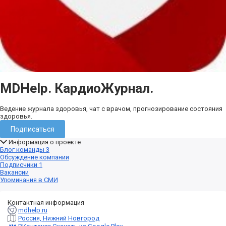
MDHelp. КардиоЖурнал.
Ведение журнала здоровья, чат с врачом, прогнозирование состояния
здоровья.
Подписаться
Информация о проекте
Блог команды
3
Обсуждение компании
Подписчики
1
Вакансии
Упоминания в СМИ
Контактная информация
mdhelp.ru
Россия, Нижний Новгород