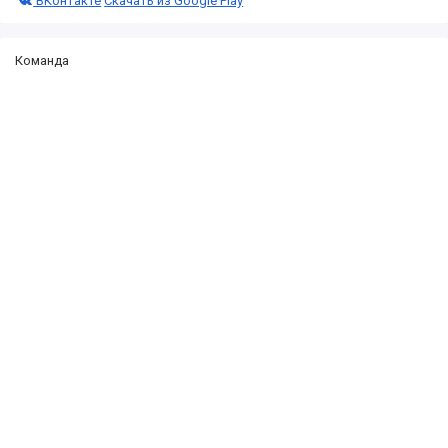
ВКонтакте
Скачать из Google Play
Команда