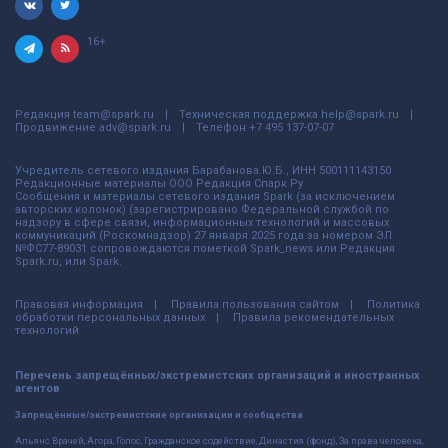
16+
Редакция
team@spark.ru
Техническая поддержка
help@spark.ru
Продвижение
adv@spark.ru
Телефон
+7 495 137-07-07
Учредитель сетевого издания Барабанова.Ю.Б., ИНН 500111143150
Редакционные материалы ООО Редакция Спарк Ру
Сообщения и материалы сетевого издания Spark (за исключением
авторских колонок) (зарегистрировано Федеральной службой по
надзору в сфере связи, информационных технологий и массовых
коммуникаций (Роскомнадзор) 27 января 2025 года за номером ЭЛ
№ФС77-89031 сопровождаются пометкой Spark_news или Редакция
Spark.ru, или Spark.
Правовая информация
Правила пользования сайтом
Политика
обработки персональных данных
Правила рекомендательных
технологий
Перечень запрещённых/экстремистских организаций и иностранных
агентов
Запрещённые/экстремистские организации и сообщества
Альянс Врачей, Агора, Голос, Гражданское содействие, Династия (фонд), За права человека,